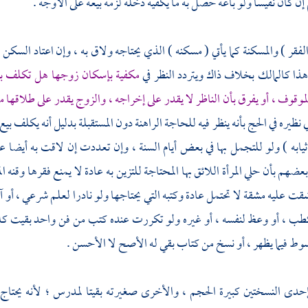
إن كان نفيسا ولو باعه حصل به ما يكفيه دخله لزمه بيعه على الأوجه .
الفقر ) والمسكنة كما يأتي ( مسكنه ) الذي يحتاجه ولاق به ، وإن اعتاد الس
 هذا كالمالك بخلاف ذاك ويتردد النظر في
مكفية بإسكان زوجها هل تكلف بيع دا
موقوف ، أو يفرق بأن الناظر لا يقدر على إخراجه ، والزوج يقدر على طلاقها 
ي نظيره في الحج بأنه ينظر فيه للحاجة الراهنة دون المستقبلة بدليل أنه يكلف ب
يابه ) ولو للتجمل بها في بعض أيام السنة ، وإن تعددت إن لاقت به أيضا عل
عضهم بأن حلي المرأة اللائق بها المحتاجة للتزين به عادة لا يمنع فقرها وقنه
شقت عليه مشقة لا تحتمل عادة وكتبه التي يحتاجها ولو نادرا لعلم شرعي ، أو آل
كطب ، أو وعظ لنفسه ، أو غيره ولو تكررت عنده كتب من فن واحد بقيت كلها 
سوط فيما يظهر ، أو نسخ من كتاب بقي له الأصح لا الأحسن .
حدى النسختين كبيرة الحجم ، والأخرى صغيرته بقيتا لمدرس ؛ لأنه يحتاج ل