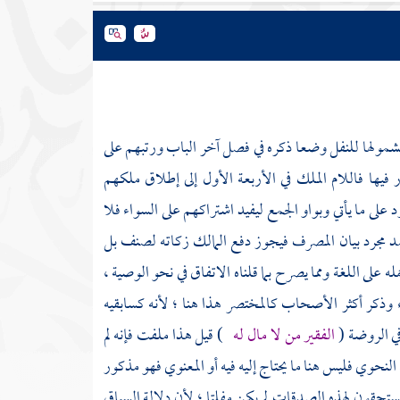
مولها للنفل وضعا ذكره في فصل آخر الباب ورتبهم على
ار فيها فاللام الملك في الأربعة الأول إلى إطلاق ملكهم
 على ما يأتي وبواو الجمع ليفيد اشتراكهم على السواء فلا
صد مجرد بيان المصرف فيجوز دفع المالك زكاته لصنف بل
 على اللغة ومما يصرح بما قلناه الاتفاق في نحو الوصية ،
ء وذكر أكثر الأصحاب كالمختصر هذا هنا ؛ لأنه كسابقيه
في الروضة (
الفقير من لا مال له
) قيل هذا ملفت فإنه لم
ط النحوي فليس هنا ما يحتاج إليه فيه أو المعنوي فهو مذكور
لمستحقون لهذه الصدقات لم يكن مفلتا ؛ لأن دلالة السياق