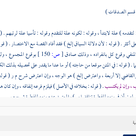
قسم الصدقات )
 لتقدمه ) علة لابتدأ ، وقوله : لكونه علة للتقدم وقوله : تأسيا علة لرتبهم . (
أكثر . ( قوله : لأن دلالة السياق إلخ ) فقد أفاد القصة مع الاختصار . ( قول
لمنفي وقوع كل بانفراده ، وذلك صادق
[
ص:
150 ]
بوقوع المجموع ، وليس
 . ( قوله : في المتن موقعا من حاجته ) أو ما عدا ما يقدر على تحصيله بذلك ال
والقاضي إلا أربعة ، واعترض إلخ ) هو الوجه ، وإن اعترض شرح
م ر
( قوله
، وإن لم يكتسب
. ( قوله : بخلافه في الأصل ) فيلزم فرعه إنفاقه ، وإن كان هو
قوله : بأن في منعه للفطرة تناقضا مر ) والمعتمد عدم منعه للفطرة شرح
م ر
.
 وبأن نفقة القريب إلخ ) وكذا
م ر
. ( قوله : بناء على ما يأتي إلخ ) انظر مف
ية
و
م ر
قال
السبكي
فلو اعتاد السكن
[
ص:
151 ]
بالأجرة ، أو في المدرسة ،