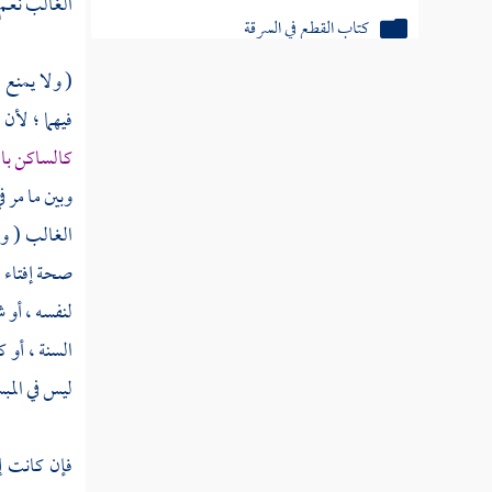
الغالب نعم 
كتاب القطع في السرقة
( ولا يمنع 
كتاب الأشربة
فيهما ؛ لأن
كتاب الصيال
كالساكن بال
وبين ما مر ف
كتاب السير
الغالب ( وث
كتاب الجزية
صحة إفتاء ب
كتاب الصيد
لنفسه ، أو 
السنة ، أو 
كتاب الأضحية
ليس في المب
فصل في العقيقة
فإن كانت إ