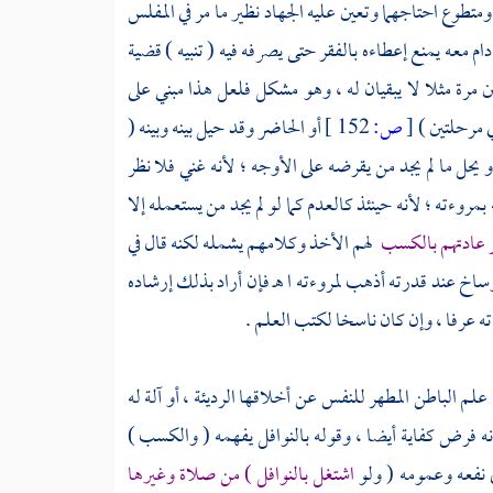
متطوع احتاجهما وتعين عليه الجهاد نظير ما مر في المفلس
 معه يمنع إعطاءه بالفقر حتى يصرفه فيه ( تنبيه ) قضية
ين مرة مثلا لا يبقيان له ، وهو مشكل فلعل هذا مبني على
ي مرحلتين )
[
ص:
152 ]
أو الحاضر وقد حيل بينه وبينه (
و يحل ما لم يجد من يقرضه على الأوجه ؛ لأنه غني فلا نظر
بمروءته ؛ لأنه حينئذ كالعدم كما لو لم يجد من يستعمله إلا
جر عادتهم بالكسب
لهم الأخذ وكلامهم يشمله لكنه قال في
ساخ عند قدرته أذهب لمروءته ا هـ فإن أراد بذلك إرشاده
عرفا ، وإن كان ناسخا لكتب العلم .
علم الباطن المطهر للنفس عن أخلاقها الرديئة ، أو آلة له
نه فرض كفاية أيضا ، وقوله بالنوافل يفهمه ( والكسب )
ي نفعه وعمومه ( ولو
اشتغل بالنوافل ) من صلاة وغيرها