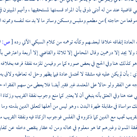
 قاضية عند من له أدنى ذوق بأن المراد قسمتها لمستحقيها ، وأنهم المبينون ف
موقعا من حاجته ) من مطعم وملبس ومسكن وسائر ما لا بد منه لنفسه وممونه الذ
لعادة إنفاقه خلافا لبعضهم وكأنه توهمه من كلام
السبكي
الآتي رده
[
ص:
150 ]
ولا يجد إلا درهمين وقال
المحاملي
إلا ثلاثة
والقاضي
إلا أربعة واعترض بأن
 كذلك هنا وفي الحج في بعض صوره كما مر وفيمن تلزمه نفقة فرعه بخلافه في 
 : بأن لم يكن عليه فيه مشقة لا تحتمل عادة فيما يظهر وحل له تعاطيه ولاق به ك
جه عن الفقر ولو حالا على المعتمد غير فقير أيضا فلا يعطى من سهم الفقراء 
نه هنا وفي العتق بأنه ينبغي أن لا يعتبر كما منع وجوب نفقة القريب وزكاة ال
ك مواساة في مقابلة طهرة البدن ، وهو ليس من أهلها لتعلق الدين بذمته وما 
لقريب تجب مع الدين كما ذكروه في الفلس فوجوب الزكاة فيه ونفقة القريب معه ي
فقة الممون وغيرهم مما هو معلوم في محاله ومن له عقار ينقص دخله عن كفايته 