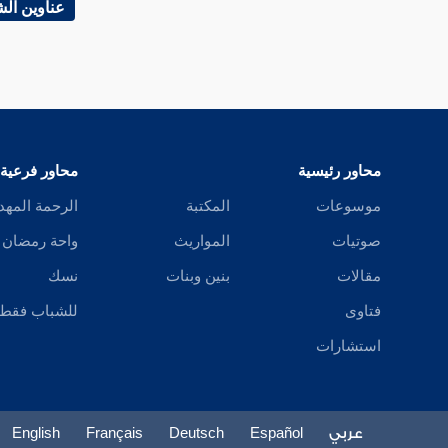
قوله : ب
عناوين ال
ر
( قوله
معدوم ، 
فعلم ما 
ومن تفص
محاور رئيسية
محاور فرعية
حافظ له ت
موسوعات
المكتبة
الرحمة المهد
صوتيات
المواريث
واحة رمضان
( قوله :
مقالات
بنين وبنات
نسك
بينه ، و
فتاوى
للشباب فقط
أعطى على
استشارات
عربي
Español
Deutsch
Français
English