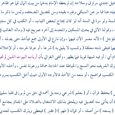
ل جندي مرتزق وسلاحه إن لم يعطه الإمام بدلهما من بيت المال كما هو ظاهر و
جيئه هنا مما مر عن
السبكي
وغيره بقيده ومن تفصيل المصحف وثمن ما ذكر ما دام
السنة ولو مرة في السنة أنه لو كان يحتاج لبعض الثياب ، أو الكتب في كل سنت
 ، وقولنا الآتي في بحث المسكين والمعتمد إلى آخره صريح فيه ( وماله الغائب ف
المؤجل ) ؛ لأنه معسر الآن فيهما ، وإن نازع في الأولى جمع فيأخذ حتى يصله ، أ
ما فتبقى ذمته معلقة ( وكسب لا يليق به ) شرعا ، أو عرفا لحرمته ، أو لإخلاله 
 أي : أو فيه شبهة قوية فيما يظهر ، وأفتى
الغزالي
بأن
أرباب البيوت الذين لم ت
ترك الشريف نحو النسج والخياطة عند الحاجة حماقة ورعونة نفس ، وأخذه الأو
الكسب فواضح ، أو منعه من الأخذ فالأوجه الأول حيث أخل الكسب بمروءته 
 ) بحفظ قرآن ، أو ( بعلم ) شرعي ومنه بل أهمه في حق من لم يرزق قلبا سليما 
أن يتأتى منه تحصيل فيه ويلحق بذلك الاشتغال بالصلاة على الجنائز بجامع أ
( يمنعه ) من أصله ، أو كماله ( فهو ) ( فقير ) فيعطى ويترك الكسب لتعد