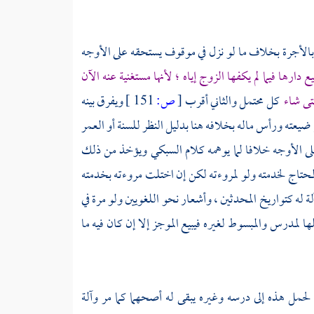
كن بالأجرة بخلاف ما لو نزل في موقوف يستحقه على الأوجه
رها فيما لم يكفها الزوج إياه ؛ لأنها مستغنية عنه الآن
متى شاء
كل محتمل والثاني أقرب
[
ص:
151 ]
ويفرق بينه
يع ضيعته ورأس ماله بخلافه هنا بدليل النظر للسنة أو العمر
ى الأوجه خلافا لما يوهمه كلام
السبكي
ويؤخذ من ذلك
 المحتاج لخدمته ولو لمروءته لكن إن اختلت مروءته بخدمته
ة له كتواريخ المحدثين ، وأشعار نحو اللغويين ولو مرة في
لمدرس والمبسوط لغيره فيبيع الموجز إلا إن كان فيه ما
حمل هذه إلى درسه وغيره يبقى له أصحهما كما مر وآلة