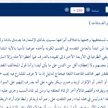
صفحة
150
 الصدقات )
 لمستحقيها وجمعها باختلاف أنواعها سميت بذلك لإشعارها بصدق باذلها ولش
لفا لمن ابتدأ بالعامل لتقدمه في القسم لكونه يأخذه عوضا تأسيا بالآية المش
ي الظرفية في الأربعة الأخيرة إلى تقييده بالصرف فيما أعطوا لأجله وإلا استرد
بعضهم ولا إعطاؤه أقل من الثمن على ما يأتي أيضا وأما قول المخالف الق
فقير فهو مخالف لقاعدة اللغة فيحتاج لدليل إذ ما لا عرف للشارع فيه يجب حمله
أو النذر أو الإقرار لزيد وعمرو وبكر بشيء على أنه يصرف إليهم على السوا
م ويفرقه وأقلهم كالأم آخر الزكاة لتعلقه بها ومن ثم كان أنسب وجرى عليه 
ه ا هـ وليس في محله لبناء زعم التلفت على زعم أنه لم يذكر رابطا فإن أراد الرب
 كلامه الآتي وبفرض أنه لم يذكر ما يأتي من أن هؤلاء الأصناف الثمانية هم ا