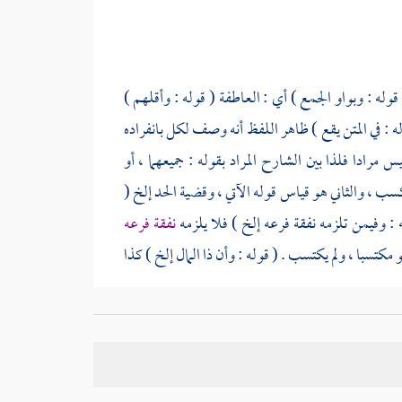
 قوله : وبواو الجمع ) أي : العاطفة ( قوله : وأقلهم )
ه : في المتن يقع ) ظاهر اللفظ أنه وصف لكل بانفراده
 مرادا فلذا بين الشارح المراد بقوله : جميعهما ، أو
كسب ، والثاني هو قياس قوله الآتي ، وقضية الحد إلخ (
 : وفيمن تلزمه نفقة فرعه إلخ ) فلا يلزمه
نفقة فرعه
 مكتسبا ، ولم يكتسب . ( قوله : وأن ذا المال إلخ ) كذا
هومه . ( قوله : وإن اعتاد السكن بالأجرة إلخ ) في شرح
 فالظاهر خروجه عن اسم الفقر بثمن المسكن . ا هـ . (