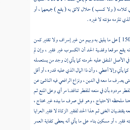
ي كلامه ( ولا كسب ) حلال لائق به ( يقع ) جميعهما ، أو
ي تلزمه مؤنته لا غيره .
على ما يليق به وبهم من غير إسراف ولا تقتير كمن
ه يقع موقعا وقضية الحد أن الكسوب غير فقير ، وإن لم
الأصل المنفق عليه لحرمته كما يأتي إن وجد من يستعمله
ما يأتي وإلا أعطي ، وأن ذا المال الذي عليه قدره ، أو أقل
حتى يصرف ما معه في الدين ، ونزاع
الرافعي
فيه الناشئ عن
فطر مردود بأن في منعه للفطر تناقضا مر أي وعلى المنع ثم
هنا ملحظه الاحتياج ، وهو قبل صرف ما بيده غير محتاج ،
قتضيان الغنى ثم هذا الحد لفقير الزكاة لا فقير العرايا
فقير ، أو مسكين بناء على ما يأتي أنه يعطى كفاية العمر