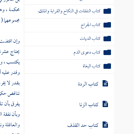
محكمة ، وهي
كتاب النفقات في النكاح والقرابة والملك
مجموعهما ( 
كتاب الجراح
كتاب الديات
وإن اقتضت ا
يحتاج عشرة 
كتاب دعوى الدم
يكتسب ، وهو
كتاب البغاة
وقدر عليه أي
بقدر لا يخر
كتاب الردة
تناقض حكي ع
يفرق بأن تل
كتاب الزنا
وبأن نفقة ا
والعاقلة ون
كتاب حد القذف