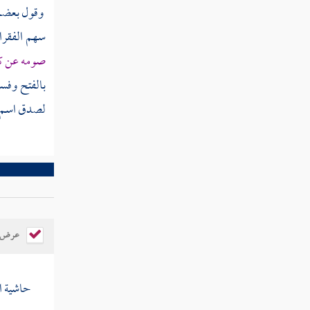
وقول بعضهم
كتاب الكتابة
سهم الفقرا
كتاب أمهات الأولاد
صومه عن ك
بالفتح وفسر
لصدق اسم ال
عرض ال
حاشية ا