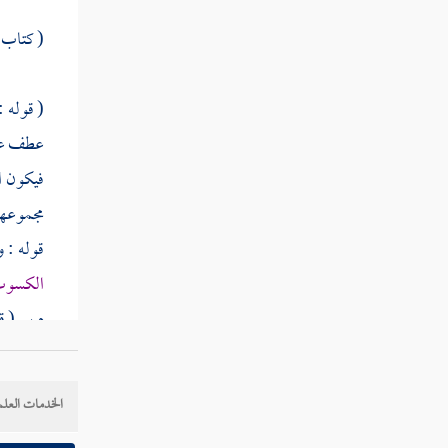
( كتاب 
( قوله :
عطف على 
فيكون ا
مجموعهما
قوله : 
الكسوب 
م ر
. ( 
( قوله :
الخدمات العلم
الروض 