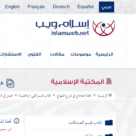
عربي
Español
Deutsch
Français
English
كتاب اللقطة
كتاب اللقيط
كتاب الجعالة
كتاب الفرائض
الرئيسية
موسوعات
مقالات
الفتوى
الاستشارات
كتاب الوصايا
كتاب الوديعة
المكتبة الإسلامية
كتب
كتاب قسم الفيء والغنيمة
الرئيسية
تحفة المحتاج في شرح المنهاج
كتاب قسم الفيء والغنيمة
فصل في الغن
فصل في الغنيمة وما يتبعها
تحفة ال
كتاب قسم الصدقات
ابن حجر 