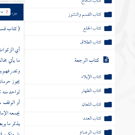
كتاب النكاح
جزء
كتاب القسم والنشوز
7
كتاب الخلع
( كتاب قسم
كتاب الطلاق
أي الزكوات
كتاب الرجعة
ما يأتي مخا
وتصرفهم وبف
كتاب الإيلاء
يجوز حرمان 
كتاب الظهار
لواحد منه ك
أو الوقف ، 
كتاب اللعان
يجمعه الإما
كتاب العدد
يذكر ما يربط
كتاب الرضاع
بل متكرر في