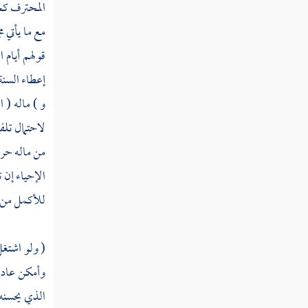
المحترف كخي
كتاب بيان ما يحل ويحرم من الأطعمة
مع ما يأتي م
قولهم أيام 
كتاب المسابقة والمناضلة
إعطاء السنة
و ) ماله ( 
كتاب الأيمان
لاحتمال تلفه
كتاب النذر
من ماله حرام
كتاب القضاء
الإحياء إن 
للأكمل من 
كتاب الشهادات
كتاب الدعوى
( ولو اشتغل
كتاب العتق
وأمكن عادة 
كتاب التدبير
الذي يحسنه 