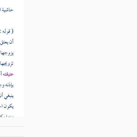
كتاب الصيال
حاشية ا
كتاب السير
( قوله :
كتاب الجزية
أن يعتق 
كتاب الصيد
يزوجها (
تزويجها 
كتاب الأضحية
عتيقته
أ
بإذنه و
فصل في العقيقة
ينبغي أن
يكون الح
كتاب بيان ما يحل ويحرم من الأطعمة
منها مكا
الناظر ع
كتاب المسابقة والمناضلة