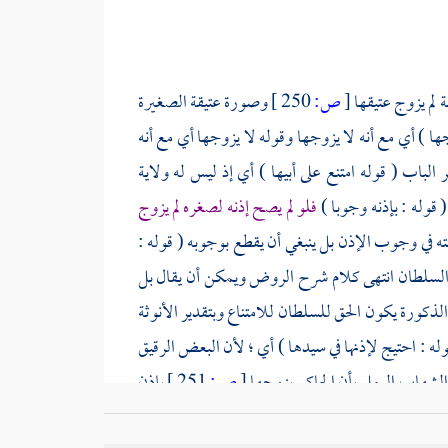
ة لم يزوج عتيقها
[
ص:
250 ]
وصورة عتيقة الصغيرة
ها ) أي مع أنه لا يزوجها وقوله لا يزوجها أي مع أنه
الباب ( قوله امتنع على أبيها ) أي إذ ليس له ولاية
( قوله : بإذنه وجوبا )
فلو لم يصح إذنه لصغره لم يزوج
ته في وجوب الإذن بل ينبغي أن يقطع بوجوبه ( قوله :
ج السلطان انتهى كلام شرح الروض ويمكن أن يقال بل
الذكورة يكون الحق للسلطان للامتناع وبتقدير الأنوثة
قوله : احتيج لإذنها في سيدها ) أي ؛ لأن البعض الرقيق
الشهاب الرملي
بأن الحاكم يزوجها
[
ص:
251 ]
بإذن
 تزويجه مطلقا إذ على الحاكم والناظر مراعاة المصلحة