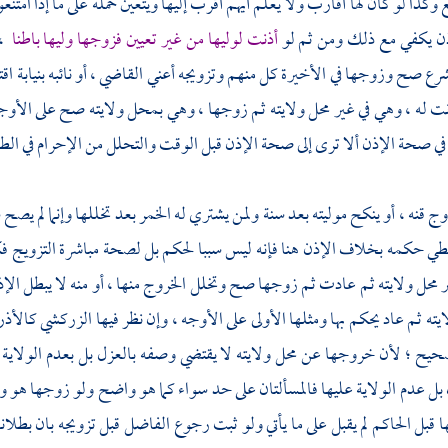
 وكذا لو كان لها أقارب ولا يعلم أيهم أقرب إليها ويتعين حمله على ما إذا امتنع
إذن يكفي مع ذلك ومن ثم لو
أذنت لوليها من غير تعيين فزوجها وليها باطنا
، 
ع صح وزوجها في الأخيرة كل منهم وتزويجه أعني القاضي ، أو نائبه بنيابة اقتض
نت له ، وهي في غير محل ولايته ثم زوجها ، وهي بمحل ولايته صح على الأوجه و
 صحة الإذن ألا ترى إلى صحة الإذن قبل الوقت والتحلل من الإحرام في الطلب
وج قنه ، أو ينكح موليته بعد سنة ولمن يشتري له الخمر بعد تخللها وإنما لم يص
 حكمه بخلاف الإذن هنا فإنه ليس سببا لحكم بل لصحة مباشرة التزويج فكفى 
حل ولايته ثم عادت ثم زوجها صح وتخلل الخروج منها ، أو منه لا يبطل الإذ
يته ثم عاد يحكم بها ومثلها الأولى على الأوجه ، وإن نظر فيها
الزركشي
كالأذ
يح ؛ لأن خروجها عن محل ولايته لا يقتضي وصفه بالعزل بل بعدم الولاية علي
ل عدم الولاية عليها فالمسألتان على حد سواء كما هو واضح ولو زوجها هو وال
قبل الحاكم لم يقبل على ما يأتي ولو ثبت رجوع الفاضل قبل تزويجه بان بطلانه