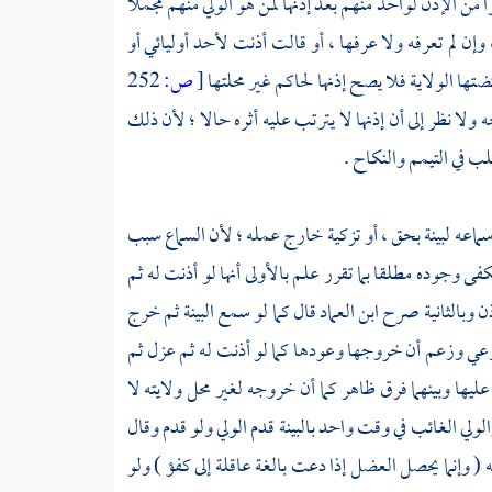
وا من الإذن لواحد منهم بعد إذنها لمن هو الولي منهم مجملا
وإن لم تعرفه ولا عرفها ، أو قالت أذنت لأحد أوليائي أو
تها الولاية فلا يصح إذنها لحاكم غير محلتها
[
ص:
252
لا نظر إلى أن إذنها لا يترتب عليه أثره حالا ؛ لأن ذلك
 في التيمم والنكاح .
ح سماعه لبينة بحق ، أو تزكية خارج عمله ؛ لأن السماع سبب
وجوده مطلقا بما تقرر علم بالأولى أنها لو أذنت له ثم
ن وبالثانية صرح
ابن العماد
قال كما لو سمع البينة ثم خرج
رعي
وزعم أن خروجها وعودها كما لو أذنت له ثم عزل ثم
ها وبينهما فرق ظاهر كما أن خروجه لغير محل ولايته لا
ولي الغائب في وقت واحد بالبينة قدم الولي ولو قدم وقال
 ( وإنما يحصل العضل إذا دعت بالغة عاقلة إلى كفؤ ) ولو