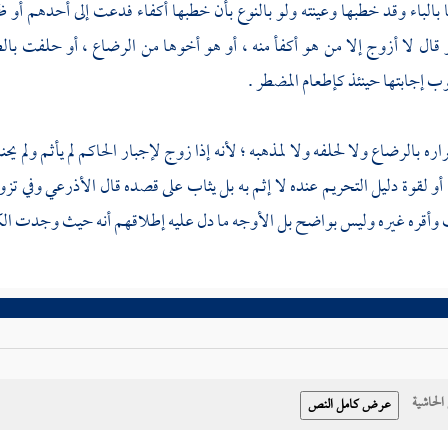
با بالباء وقد خطبها وعينته ولو بالنوع بأن خطبها أكفاء فدعت إلى أحدهم أو
و قال لا أزوج إلا من هو أكفأ منه ، أو هو أخوها من الرضاع ، أو حلفت بال
 إجابتها حينئذ كإطعام المضطر .
راره بالرضاع ولا لحلفه ولا لمذهبه ؛ لأنه إذا زوج لإجبار الحاكم لم يأثم ول
أو لقوة دليل التحريم عنده لا إثم به بل يثاب على قصده قال
الأذرعي
وفي تزو
وأقره غيره وليس بواضح بل الأوجه ما دل عليه إطلاقهم أنه حيث وجدت ال
حاشية