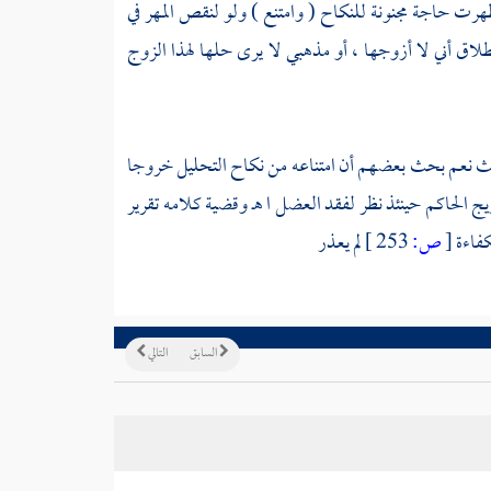
 ظهرت حاجة مجنونة للنكاح ( وامتنع ) ولو لنقص المهر في
طلاق أني لا أزوجها ، أو مذهبي لا يرى حلها لهذا الزوج
م يحنث نعم بحث بعضهم أن امتناعه من نكاح التحليل خروجا
يج الحاكم حينئذ نظر لفقد العضل ا هـ وقضية كلامه تقرير
كفاءة
[
ص:
253 ]
لم يعذر
السابق
التالي