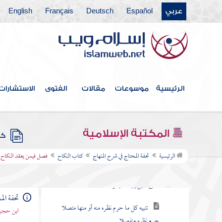
عربي
Español
Deutsch
Français
English
كتاب الجعالة
كتاب الفرائض
كتاب الوصايا
كتاب الوديعة
الرئيسية
موسوعات
مقالات
الفتوى
الاستشارات
كتاب قسم الفيء والغنيمة
كتاب قسم الصدقات
المكتبة الإسلامية
كتب
كتاب النكاح
الرئيسية
تحفة المحتاج في شرح المنهاج
كتاب النكاح
فصل فيمن يعقد النكاح و
فرع وطئ حليلته متفكرا في محاسن أجنبية
حتى خيل إليه أنه يطؤها
تحفة ال
تنبيه كل ما حرم نظره منه أو منها متصلا
ابن حجر 
حرم نظره منفصلا