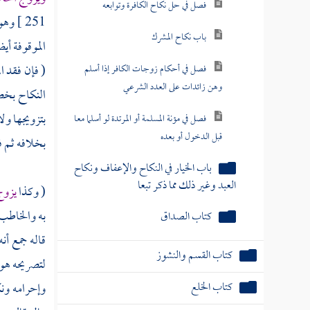
فصل في حل نكاح الكافرة وتوابعه
251 ]
وهو 
باب نكاح المشرك
الموقوفة أيض
( فإن فقد ا
فصل في أحكام زوجات الكافر إذا أسلم
وهن زائدات على العدد الشرعي
النكاح بخصو
بتزويجها ولا
فصل في مؤنة المسلمة أو المرتدة لو أسلما معا
قبل الدخول أو بعده
بخلافه ثم ف
باب الخيار في النكاح والإعفاف ونكاح
العبد وغير ذلك مما ذكر تبعا
( وكذا
يزوج
به والخاطب 
كتاب الصداق
قاله جمع أن
كتاب القسم والنشوز
لتصريحه هو 
كتاب الخلع
وإحرامه ونك