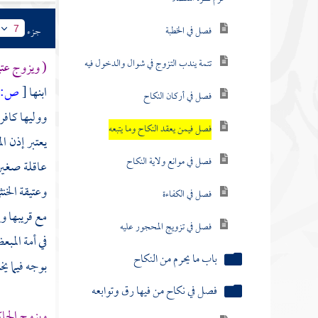
فصل في الخطبة
جزء
7
تتمة يندب التزوج في شوال والدخول فيه
( ويزوج عتي
ابنها
[
ص:
]
فصل في أركان النكاح
ووليها كافر
فصل فيمن يعقد النكاح وما يتبعه
يعتبر إذن ا
فصل في موانع ولاية النكاح
عاقلة صغيرة
وعتيقة الخن
فصل في الكفاءة
مع قريبها و
فصل في تزويج المحجور عليه
في أمة المب
باب ما يحرم من النكاح
بوجه فيما ي
فصل في نكاح من فيها رق وتوابعه
ويزوج الحاك