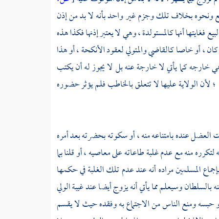
بيع ونحوه بخلاف تلك وجزم غير واحد بأنه لا بد من إذن
يع فغايتها أنها كالمستولدة ، وهي لا يعتبر إذنها فكذا هذه
كان ، أو خاصا كالقاضي والمتولي لعقود الأنكحة ، أو هذا
ي خارجه كما يأتي لا خارجة عنه بل لا يجوز له أن يكتب
؛ لأن الولاية عليها لا تتعلق بالخاطب فلم يؤثر حضوره
ت العضل عنده بامتناعه منه ، أو سكوته بحضرته بعد أمره
لتكرره منه مع عدم غلبة طاعاته على معاصيه ، أو قلنا بما
 بإجماع المسلمين مراده أنه عند عدم تلك الغلبة في حكمها
لسلطان وسيعلم مما يأتي أنه يزوج أيضا عند غيبة الولي
أو حبسه ومنع الناس من الاجتماع به وفقده حيث لا يقسم