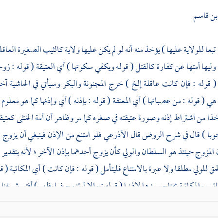
بن قاسم
 تبعا للولاية عليها ) يؤخذ منه أنه لو لم يكن عليها ولاية كالثيب الصغيرة العاقل
وليها أمتها عن كفارة كالقتل ( قوله ويكفي سكوتها ) أي العتيقة ( قوله : زوج
 قوله : فإن كانت عاقلة إلخ ) خرج المجنونة والبكر وسيأتي في الحاشية آخر 
هي ( قوله : من عصباتها ) أي المعتقة ( قوله : بإذنه ) أي وإذنها كما هو معلوم 
خذا من اشتراط إذنه وصورة عتيقته في صغره كما مر وظاهر أن أمة الخنثى كعتيق
جوبا ) قال في شرح الروض قال
الأذرعي
فلو امتنع من الإذن فينبغي أن يزو
 المزوج حينئذ هو السلطان والولي كأن يزوج أحدهما بإذن الآخر ؛ لأنه بتقدير 
ق للولي مطلقا ولا عبرة بالامتناع فليتأمل ( قوله : فإن كانت ) أي المكاتبة ( 
تب والمكاتبة يحتاج سيدها لإذنها ( قوله : وإلا لم تزوج فيما يظهر ) أفتى
شيخنا 
ند المصلحة والكلام في الأمة أما عبد بيت المال ، أو المسجد والموقوف فيمتنع