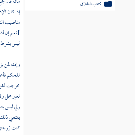
ماله قال جمع
كتاب الطلاق
إذا كان ال
كتاب الرجعة
مناصيب الشر
]
نعم إن أذ
كتاب الإيلاء
ليس بشرط في
كتاب الظهار
وإذنه لمن يز
كتاب اللعان
للحكم فأعطي
كتاب العدد
خرجت لغير م
كتاب الرضاع
لغير محل ولا
ولي ليس بصح
كتاب النفقات في النكاح والقرابة والملك
يقتضي ذلك ب
كتاب الجراح
كنت زوجتها 