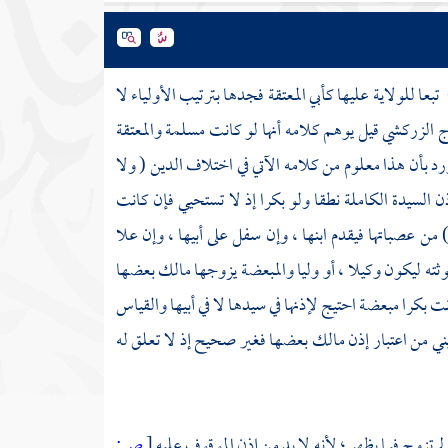
تبعا للولاية عليها كأبي المعتقة فجدها بترتيب الأولياء لا
اج
الزركشي
قيل يوهم كلامه أنها لو كانت مسلمة والمعتقة
رد بأن هذا معلوم من كلامه الآتي في اختلاف الدين ( ولا
إذن السيدة الكاملة نطقا ولو بكرا إذ لا تستحيي فإن كانت
) من عصباتها فيقدم ابنها ، وإن سفل على أبيها ، وإن علا
ته ليكون وكيلا ، أو وليا والمبعضة يزوجها مالك بعضها
ت بكرا مبعضة احتيج لإذنها في سيدها لا في أبيها والقياس
يني
من اعتبار إذن مالك بعضها فغير صحيح إذ لا تعلق له
 تزوج فيما يظهر ؛ لأنه لا بد من إذن الموقوف عليه
[
ص: