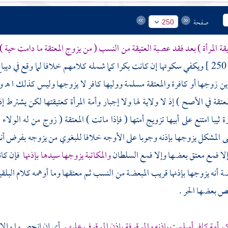
صفحة
250
قة المرأة ) بعد فقد عصبة العتيقة من النسب ( من يزوج المعتقة ما دامت حية )
250 
ويكفي سكوتها إن كانت بكرا كما شمله كلامهم خلافا لما وقع في ديب
ين زوجها أو كافرة والمعتقة مسلمة ووليها كافر لا يزوجها وليس كذلك ا هـ و
لمعتقة في الأصح ) إذ لا ولاية لها ولا إجبار وأمة المرأة كعتيقتها لكن يشترط 
 ثيبا امتنع على أبيها تزويج أمتها ( فإذا ماتت ) المعتقة ( زوج من له الولاء 
ثى المشكل يزوجها بإذنه وجوبا على الأوجه خلافا
للبغوي
من يزوجه بفرض أنوث
إلا فمع معتق بعضها وإلا فمع السلطان
والمكاتبة يزوجها سيدها بإذنها
فإن كان
عضة أنه يزوجها بإذنها قريب المبعضة من النسب ثم معتقها وما أوهمه كلام
البلق
خص بعضها الحر .
م أمة كافر أسلمت بإذنه والموقوفة بإذن الموقوف عليهم
أي إن انحصروا وإلا لم