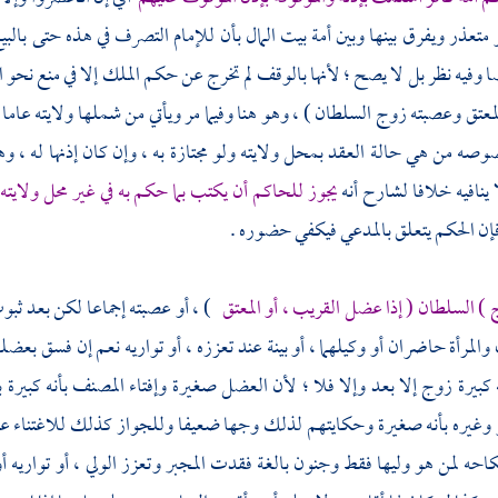
متعذر ويفرق بينها وبين أمة بيت المال بأن للإمام التصرف في هذه حتى بال
ا وفيه نظر بل لا يصح ؛ لأنها بالوقف لم تخرج عن حكم الملك إلا في منع نحو الب
لمعتق وعصبته زوج السلطان ) ، وهو هنا وفيما مر ويأتي من شملها ولايته عاما 
صه من هي حالة العقد بمحل ولايته ولو مجتازة به ، وإن كان إذنها له ، وه
 ينافيه خلافا
لشارح
أنه
يجوز للحاكم أن يكتب بما حكم به في غير محل ولايته
إن الحكم يتعلق بالمدعي فيكفي حضوره .
 ) السلطان ( إذا عضل القريب ، أو المعتق
) ، أو عصبته إجماعا لكن بعد ثبو
والمرأة حاضران أو وكيلهما ، أو بينة عند تعززه ، أو تواريه نعم إن فسق بعضله 
ه كبيرة زوج إلا بعد وإلا فلا ؛ لأن العضل صغيرة وإفتاء
المصنف
بأنه كبيرة
وغيره بأنه صغيرة وحكايتهم لذلك وجها ضعيفا وللجواز كذلك للاغتناء عنه با
احه لمن هو وليها فقط وجنون بالغة فقدت المجبر وتعزز الولي ، أو تواريه 