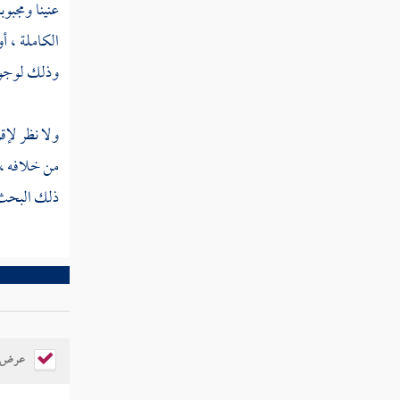
كتاب الديات
عنينا ومجبو
الكاملة ، أ
كتاب دعوى الدم
وذلك لوجوب
كتاب البغاة
ولا نظر لإق
كتاب الردة
من خلافه ، 
ذلك البحث 
كتاب الزنا
كتاب حد القذف
كتاب القطع في السرقة
كتاب الأشربة
عرض ال