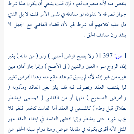
ينقص منه لأنه متصرف لغيره فإن قلت ينبغي أن يكون هذا شرط
جواز تصرفه لا لنفوذه لو صادفه في نفس الأمر قلت لا بل الذي
دل عليه كلامهم أنه شرط لهما لأن قضاء القاضي مع الجهل لا
ينفذ وإن صادف الحق .
[
ص:
397 ]
( ولا يصح فرض أجنبي ) ولو ( من ماله ) بغير
إذن الزوج سواء العين والدين ( في الأصح ) وإنما جاز أداؤه دين
غيره من غير إذنه لأنه لم يسبق ثم عقد مانع منه وهنا الفرض تغيير
لما يقتضيه العقد وتصرف فيه فلم يلق بغير العاقد ومأذونه (
والفرض الصحيح ) منهما أو من القاضي ( كمسمى فيتشطر
بطلاق قبل وطء ) كالمسمى في العقد أما الفاسد كخمر فلغو فلا
يجب شيء حتى يتشطر وإنما اقتضى الفاسد في ابتداء العقد مهر
المثل لأنه أقوى بكونه في مقابلة عوض وهنا دوام سبقه الخلو عن