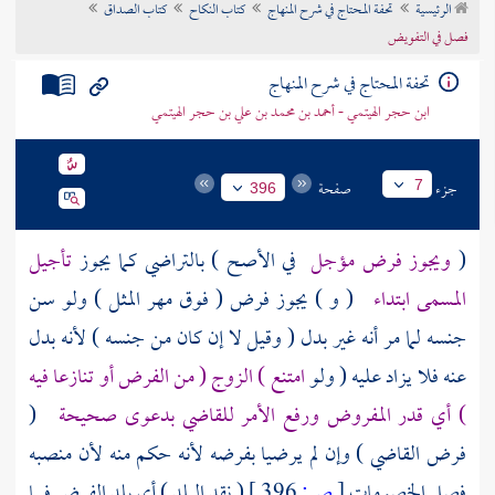
الرئيسية
تحفة المحتاج في شرح المنهاج
كتاب النكاح
كتاب الصداق
تراجم الأعلام
فصل في التفويض
تحفة المحتاج في شرح المنهاج
ابن حجر الهيتمي - أحمد بن محمد بن علي بن حجر الهيتمي
جزء
صفحة
7
396
(
ويجوز فرض مؤجل
في الأصح ) بالتراضي كما يجوز
تأجيل
المسمى ابتداء
( و ) يجوز فرض ( فوق مهر المثل ) ولو سن
جنسه لما مر أنه غير بدل ( وقيل لا إن كان من جنسه ) لأنه بدل
عنه فلا يزاد عليه ( ولو
امتنع ) الزوج ( من الفرض أو تنازعا فيه
) أي قدر المفروض ورفع الأمر للقاضي بدعوى صحيحة
(
فرض القاضي ) وإن لم يرضيا بفرضه لأنه حكم منه لأن منصبه
فصل الخصومات
[
ص:
396 ]
( نقد البلد ) أي بلد الفرض فيما