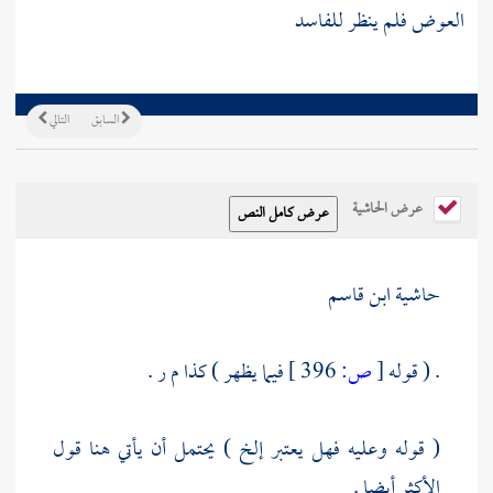
العوض فلم ينظر للفاسد
السابق
التالي
عرض الحاشية
حاشية ابن قاسم
. ( قوله
[
ص:
396 ]
فيما يظهر ) كذا
م ر
.
( قوله وعليه فهل يعتبر إلخ ) يحتمل أن يأتي هنا قول
الأكثر أيضا .