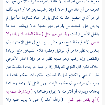
معرفة قدره من أصله إذ لا فائدة لمعرفة عشرة مثلا من غير أن
تعرف من أي نقد هي ( حالا ) وإن رضيت بغيرهما أو اعتيد ذلك
لما مر أن في البضع حقا لله تعالى بل لو اعتاد نساؤها التأجيل لم
يؤجل على المعتمد بل يفرض مهر مثلها حالا وينقص منه ما
يقابل الأجل ( قلت
ويفرض مهر مثل ) حالة العقد بلا زيادة ولا
نقص
لأنه قيمة البضع نعم يغتفر يسير يقع في محل الاجتهاد بأن
يتغابن به نظير ما مر في الوكيل وقضية كلام
الشيخين
منع الزيادة
وانتقص وإن رضيا وهو متجه نظير ما مر وإن اختار
الأذرعي
خلافه لكن قال
الغزي
قد يقال إذا تراضيا خرجت الحكومة عن
نظر القاضي والكلام فيما إذا فصلت الحكومات بحكم بات ا هـ
ويرد بأن مرادهم أن حكمه البات بمهر المثل لا يمنعه رضاهما
بخلافه وبدونه أو أكثر منه لا يجوزه رضاهما به
( ويشترط علمه به
) أي بقدر مهر المثل
( والله أعلم ) حتى لا يزيد عليه ولا