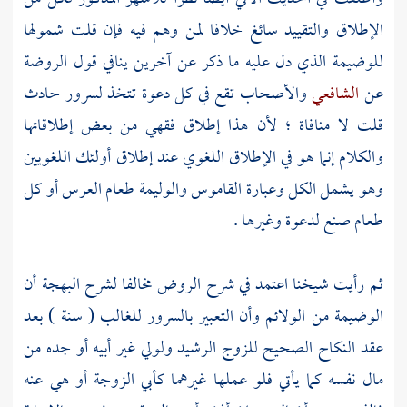
الإطلاق والتقييد سائغ خلافا لمن وهم فيه فإن قلت شمولها
للوضيمة الذي دل عليه ما ذكر عن آخرين ينافي قول الروضة
عن
الشافعي
والأصحاب تقع في كل دعوة تتخذ لسرور حادث
قلت لا منافاة ؛ لأن هذا إطلاق فقهي من بعض إطلاقاتها
والكلام إنما هو في الإطلاق اللغوي عند إطلاق أولئك اللغويين
وهو يشمل الكل وعبارة القاموس والوليمة طعام العرس أو كل
طعام صنع لدعوة وغيرها .
ثم رأيت
شيخنا
اعتمد في شرح الروض مخالفا لشرح البهجة أن
الوضيمة من الولائم وأن التعبير بالسرور للغالب ( سنة ) بعد
عقد النكاح الصحيح للزوج الرشيد ولولي غير أبيه أو جده من
مال نفسه كما يأتي فلو عملها غيرهما كأبي الزوجة أو هي عنه