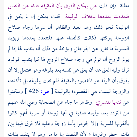
مطلقا فإن قلت
هل يمكن الفرق بأن العقيقة فداء عن النفس
فتعددت بعددها بخلاف الوليمة
قلت يمكن إن لم يكن في
الوليمة نحو ذلك وهو بعيد والظاهر أن سرها رجاء صلاح
الزوجة ببركتها فكانت كالفداء عنها فلتتعدد بعددها ويؤيد
التسوية ما تقرر عن
الجرجاني
ويؤخذ من ذلك أنه يندب لها إذا لم
يولم الزوج أن تولم هي رجاء صلاح الزوج لها كما يندب لمولود
ترك وليه العق عنه أن يعق عن نفسه بعد بلوغه وهو محتمل إلا أن
يفرق بأن الولد هو المقصود بالعقيقة فلم تفت ببلوغه بل تأكدت
والزوجة ليست هي المقصودة بالوليمة
[
ص:
426 ]
وسكتوا
عن
ندبها للتسري
وظاهر ما جاء عن الصحابة رضي الله عنهم
من التردد بعد وليمة
صفية
في أنها زوجة أو سرية أنهم كانوا
يألفونها للسرية وإلا لجزموا بأنها زوجة وعليه فلا فرق فيها بين
ذات الخطر وغيرها ؛ لأن القصد بها ما مر وهو لا يتقيد بذات