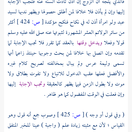
فالذي يتجه أن الزوج إن أذن تأدت السنة عنه فتجب الإجابة
إليها وإن لم يأذن فلا خلافا لمن أطلق حصولها ويظهر ندبها لسيد
عبد ولو امرأة أذن له في نكاح فنكح مؤكدة
[
ص:
424 ]
أكثر
من سائر الولائم العشر المشهورة لثبوتها عنه صلى الله عليه وسلم
قولا وفعلا
ويدخل وقتها
بالعقد كما تقرر فلا تجب الإجابة لما
تقدمه وإن اتصل بها خلافا لمن بحث وجوبها حينئذ زاعما أنها
تسمى وليمة عرس ولم يبال بمخالفته لصريح كلام غيره
والأفضل فعلها عقب الدخول للاتباع ولا تفوت بطلاق ولا
موت ولا بطول الزمن فيما يظهر كالعقيقة
وتجب الإجابة
إليها
وإن فعلت في الوقت المفضول كما هو ظاهر .
( وفي قول أو وجه )
[
ص:
425 ]
وصوب جمع أنه قول وهو
القياس ؛ لأن مع مثبته زيادة علم ( واجبة ) عينا للخبر المتفق