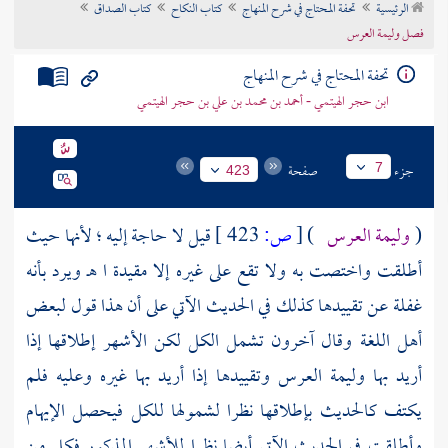
الرئيسية
تحفة المحتاج في شرح المنهاج
كتاب النكاح
كتاب الصداق
تراجم الأعلام
فصل وليمة العرس
تحفة المحتاج في شرح المنهاج
ابن حجر الهيتمي - أحمد بن محمد بن علي بن حجر الهيتمي
جزء
صفحة
7
423
(
وليمة العرس
)
[
ص:
423 ]
قيل لا حاجة إليه ؛ لأنها حيث
أطلقت واختصت به ولا تقع على غيره إلا مقيدة ا هـ ويرد بأنه
غفلة عن تقييدها كذلك في الحديث الآتي على أن هذا قول لبعض
أهل اللغة وقال آخرون تشمل الكل لكن الأشهر إطلاقها إذا
أريد بها وليمة العرس وتقييدها إذا أريد بها غيره وعليه فلم
يكتف كالحديث بإطلاقها نظرا لشمولها للكل فيحصل الإيهام
وأطلقت في الحديث الآتي أيضا نظرا للأشهر المذكور فكل من