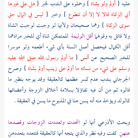
عليه {
أولم ولو بشاة
} وحملوه على الندب لخبر {
هل علي غيرها
أي الزكاة قالا لا إلا أن تتطوع
} وخبر {
ليس في المال حق
سوى الزكاة
} وهما صحيحان ولأنها لو وجبت لوجبت الشاة
ولا قائل به وقولهما
أقل الوليمة
للمتمكن شاة أي للخبر مرادهما
أقل الكمال فيحصل أصل السنة بأي شيء أطعمه ولو موسرا
للخبر الصحيح عن
أنس
{
ما أولم رسول الله صلى الله عليه
وسلم على شيء من نسائه ما أولم على
زينب
أولم بشاة
} وصرح
الجرجاني
بندب عدم كسر عظمها كالعقيقة وقد يوجه بنظير ما
قالوه ثم من أن فيه تفاؤلا بسلامة أخلاق الزوجة وأعضائها
كالولد ويؤخذ منه أنه يسن هنا في المذبوح ما يسن في العقيقة .
وبحث
الأذرعي
أنها لو
اتحدت وتعددت الزوجات وقصدها
عنهن
كفت وفيه نظر والذي يتجه أنها كالعقيقة فتتعدد بتعددهن