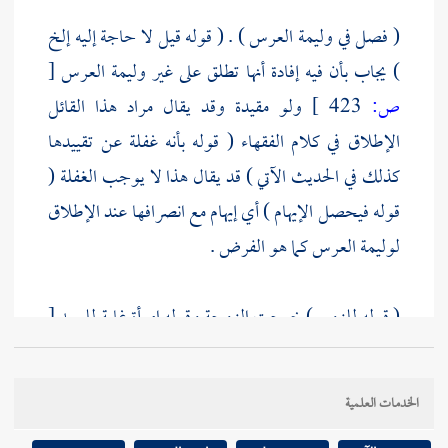
( فصل في وليمة العرس ) . ( قوله قيل لا حاجة إليه إلخ
) يجاب بأن فيه إفادة أنها تطلق على غير وليمة العرس
[
ص:
423 ]
ولو مقيدة وقد يقال مراد هذا القائل
الإطلاق في كلام الفقهاء ( قوله بأنه غفلة عن تقييدها
كذلك في الحديث الآتي ) قد يقال هذا لا يوجب الغفلة (
قوله فيحصل الإيهام ) أي إيهام مع انصرافها عند الإطلاق
لوليمة العرس كما هو الفرض .
( قوله للزوج ) خرجت الزوجة وقوله امرأة غاية للسيد
[
ص:
424 ]
الخدمات العلمية
( قوله ولا بطول الزمن فيما يظهر ) ظاهره أنها أداء أبدا