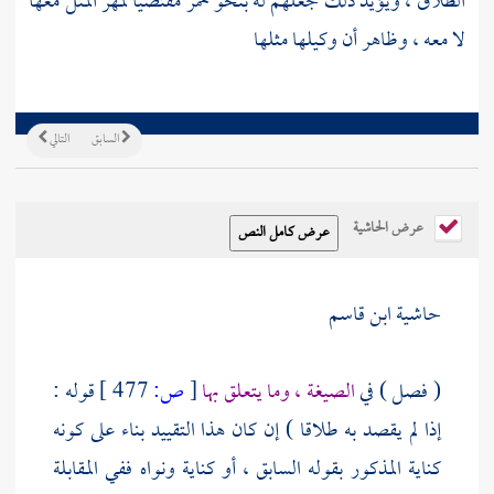
الطلاق ، ويؤيد ذلك جعلهم له بنحو خمر مقتضيا لمهر المثل معها
لا معه ، وظاهر أن وكيلها مثلها
السابق
التالي
عرض الحاشية
حاشية ابن قاسم
( فصل ) في
الصيغة ، وما يتعلق بها
[
ص:
477 ]
قوله :
إذا لم يقصد به طلاقا ) إن كان هذا التقييد بناء على كونه
كناية المذكور بقوله السابق ، أو كناية ونواه ففي المقابلة