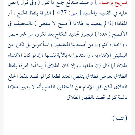
تسريح بإحسان
} وحينئذ فيندفع جميع ما تقرر ( وفي قول ) نص
عليه في القديم والجديد
[
ص:
477 ]
الفرقة بلفظ الخلع ، أو
المفاداة إذا لم يقصد به طلاقا ( فسخ لا ينقص ) بالتخفيف في
الأفصح ( عددا ) فيجوز تجديد النكاح بعد تكرره من غير حصر
، واختاره كثيرون من أصحابنا المتقدمين والمتأخرين بل تكرر من
البلقيني
الإفتاء به ، واستدلوا له بالآية نفسها ؛ إذ لو كان الافتداء
طلاقا لما قال فإن طلقها ، وإلا كان الطلاق أربعا أما الفرقة بلفظ
الطلاق بعوض فطلاق ينقص العدد قطعا كما لو قصد بلفظ الخلع
الطلاق لكن نقل
الإمام
عن المحققين القطع بأنه لا يصير طلاقا
بالنية كما لو قصد بالظهار الطلاق
( تنبيه )