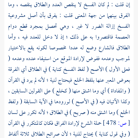
إن قلت : لم كان الفسخ لا ينقص العدد والطلاق ينقصه ، وما
الفرق بينهما من جهة المعنى
قلت
: يفرق بأن أصل مشروعية
الفسخ إزالة الضرر لا غير ، وهي تحصل بمجرد قطع دوام
العصمة فاقتصروا به على ذلك ؛ إذ لا دخل للعدد فيه ، وأما
الطلاق فالشارع وضع له عددا مخصوصا لكونه يقع بالاختيار
لموجب وعدمه ففوض لإرادة الموقع من استيفاء عدده وعدمه (
فعلى الأول ) الأصح ( لفظ الفسخ كناية ) في الطلاق أي الفرقة
بعوض المعبر عنها بلفظ الخلع فيحتاج لنية ؛ لأنه لم يرد في القرآن
( والمفاداة ) أي وما اشتق منها ( كخلع ) على القولين السابقين ،
وكذا الآتيان فيه ( في الأصح ) لورودها في الآية السابقة ( ولفظ
الخلع ) وما اشتق منه ( صريح ) في الطلاق ؛ لأنه تكرر على لسان
[
ص:
478 ]
حملة الشرع لإرادة الفراق فكان كالمتكرر في القرآن
( وفي قول كناية ) يحتاج للنية ؛ لأن صرائح الطلاق ثلاثة ألفاظ