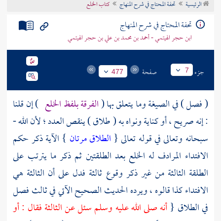
الرئيسية
تحفة المحتاج في شرح المنهاج
كتاب الخلع
تراجم الأعلام
تحفة المحتاج في شرح المنهاج
ابن حجر الهيتمي - أحمد بن محمد بن علي بن حجر الهيتمي
جزء
صفحة
7
477
( فصل ) في الصيغة وما يتعلق بها (
الفرقة بلفظ الخلع
) إن قلنا
: إنه صريح ، أو كناية ونواه به ( طلاق ) ينقص العدد ؛ لأن الله -
سبحانه وتعالى في قوله تعالى {
الطلاق مرتان
} الآية ذكر حكم
الافتداء المرادف له الخلع بعد الطلقتين ثم ذكر ما يترتب على
الطلقة الثالثة من غير ذكر وقوع ثالثة فدل على أن الثالثة هي
الافتداء كذا قالوه ، ويرده الحديث الصحيح الآتي في ثالث فصل
في الطلاق {
أنه صلى الله عليه وسلم سئل عن الثالثة فقال : أو