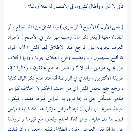
تأتي لا غير ، وأطال كثيرون في الانتصار له نقلا ودليلا .
( فعلى الأول ) الأصح ( لو جرى ) وما اشتق من لفظ الخلع ، أو
المفاداة معها ( بغير ذكر مال وجب مهر مثل في الأصح ) لاطراد
العرف بجريانه بمال فرجع عند الإطلاق لمهر المثل ؛ لأنه المراد
كالخلع بمجهول ، ، وقضيته وقوع الطلاق جزما ، وإنما الخلاف
هل يجب عوض ، أو لا ؟ وانتصر له جمع محققون ، وقالوا : إنه
طريقة الأكثرين ، والذي في الروضة أنه عند عدم ذكر المال كناية
، وجمع جمع بحمل المتن أي من حيث الحكم لا الخلاف كما هو
ظاهر للمتأمل على ما إذا نوى به التماس قبولها فقبلت فيكون
حينئذ صريحا لما يأتي أن نية العوض مؤثرة هنا فكذا نية التماس
قبول ما دل عليه ، وهو لفظ الخلع ونحوه مع قبولها والروضة
على ما إذا نفى العوض ونوى الطلاق فيقع رجعيا ، وإن قبلت