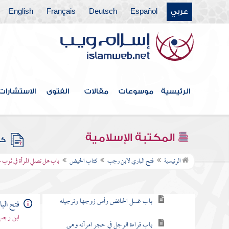
عربي
Español
Deutsch
Français
English
فهرس الكتاب
الرئيسية
موسوعات
مقالات
الفتوى
الاستشارات
كتاب الإيمان
كتاب الغسل
المكتبة الإسلامية
كتب
كتاب الحيض
الرئيسية
فتح الباري لابن رجب
كتاب الحيض
باب هل تصلي المرأة في ثوب
باب كيف كان بدء الحيض
باب غسل الحائض رأس زوجها وترجيله
فتح الب
ابن رجب 
باب قراءة الرجل في حجر امرأته وهي