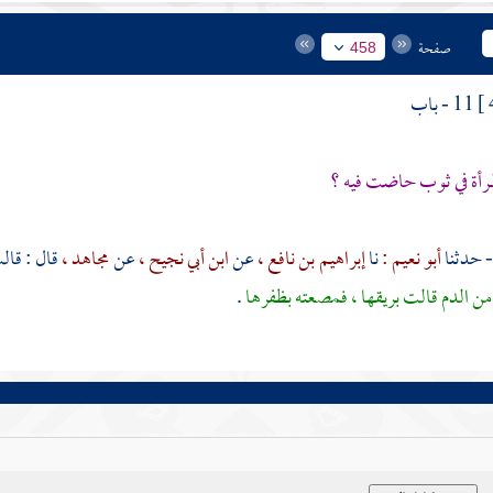
صفحة
458
11 - باب
مرأة في ثوب حاضت فيه ؟
أبو نعيم :
نا
إبراهيم بن نافع ،
عن
ابن أبي نجيح ،
عن
مجاهد ،
قال : قا
ن الدم قالت بريقها ، فمصعته بظفرها
.