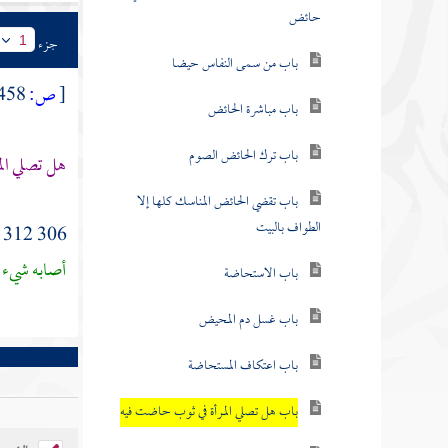
حائض
جزء
1
باب من سمى النفاس حيضا
[
ص:
458 ]
باب مباشرة الحائض
باب ترك الحائض الصوم
هل تصلي ال
باب تقضي الحائض المناسك كلها إلا
الطواف بالبيت
306 312 - حدثنا
أصابه شيء م
باب الاستحاضة
باب غسل دم المحيض
باب اعتكاف المستحاضة
باب هل تصلي المرأة في ثوب حاضت فيه