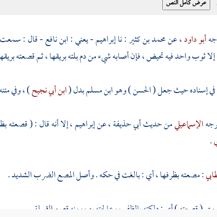
جه
أبو داود
، عن
محمد بن كثير
: نا
إبراهيم - يعني : ابن نافع
- قال : سمعت
إلا ثوب واحد فيه تحيض ، فإن أصابه شيء من دم بلته بريقها ، ثم قصعته بريقها
ي إسناده حيث جعل (
الحسن ) وهو ابن مسلم
بدل (
ابن أبي نجيح
) ، وفي متن
رجه
الإسماعيلي
من حديث
أبي حذيفة
، عن
إبراهيم
، إلا أنه قال : ( قصعته بظ
ي
.
ابي
: مصعته بظرفها ، أي : بالغت في حكه . وأصل المصع الضرب الشديد .
وي ( قصعته ) أي : دلكته بالظفر ، وعالجته به ، ومنه قصع القملة .