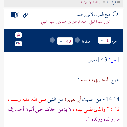
الرئيسية
المكتبة الإسلامية
تراجم الأعلام
فتح الباري لابن رجب
ابن رجب الحنبلي - عبد الرحمن بن أحمد بن رجب الحنبلي
جزء
صفحة
1
43
[
ص:
43 ]
فصل
خرج
البخاري
ومسلم
:
14 14 - من حديث
أبي هريرة
عن النبي
صلى الله عليه وسلم ،
قال : " والذي نفسي بيده ،
لا يؤمن أحدكم حتى أكون أحب إليه
من والده وولده " .