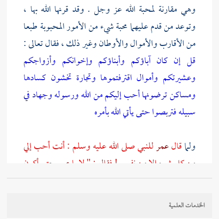
وهي مقارنة لمحبة الله عز وجل . وقد قرنها الله بها ،
وتوعد من قدم عليهما محبة شيء من الأمور المحبوبة طبعا
من الأقارب والأموال والأوطان وغير ذلك ، فقال تعالى :
قل إن كان آباؤكم وأبناؤكم وإخوانكم وأزواجكم
وعشيرتكم وأموال اقترفتموها وتجارة تخشون كسادها
ومساكن ترضونها أحب إليكم من الله ورسوله وجهاد في
سبيله فتربصوا حتى يأتي الله بأمره
ولما
قال
عمر
للنبي صلى الله عليه وسلم : أنت أحب إلي
من كل شيء إلا من نفسي ! فقال : " لا يا
عمر
حتى أكون
أحب إليك من نفسك ! " فقال
عمر
: والله ، أنت الآن
أحب إلي من نفسي ! قال : " الآن يا
عمر
!
"
الخدمات العلمية