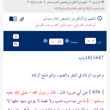
الرئيسية
المفهم لما أشكل من تلخيص كتاب مسلم
كتاب الزكاة
تراجم الأعلام
باب وجوب الزكاة في البقر والغنم وإثم مانع الزكاة
المفهم لما أشكل من تلخيص كتاب مسلم
أبو العباس القرطبي - ضياء الدين أحمد بن عمر القرطبي
جزء
صفحة
3
24
1647 (4) باب
وجوب الزكاة في البقر والغنم ، وإثم مانع الزكاة
[ 856 ] عن
أبي هريرة
قال :
قال رسول الله - صلى الله عليه
وسلم - : (
ما من صاحب ذهب ولا فضة لا يؤدي منها حقها إلا
إذا كان يوم القيامة صفحت له صفائح من نار ، فأحمي عليها في