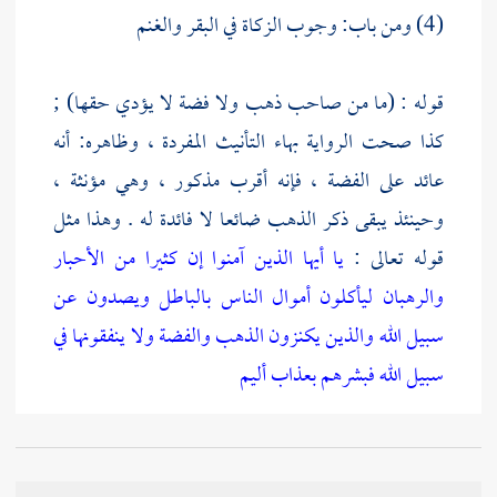
(4) ومن باب: وجوب الزكاة في البقر والغنم
قوله : (ما من صاحب ذهب ولا فضة لا يؤدي حقها) ;
كذا صحت الرواية بهاء التأنيث المفردة ، وظاهره: أنه
عائد على الفضة ، فإنه أقرب مذكور ، وهي مؤنثة ،
وحينئذ يبقى ذكر الذهب ضائعا لا فائدة له . وهذا مثل
قوله تعالى :
يا أيها الذين آمنوا إن كثيرا من الأحبار
والرهبان ليأكلون أموال الناس بالباطل ويصدون عن
سبيل الله والذين يكنزون الذهب والفضة ولا ينفقونها في
سبيل الله فبشرهم بعذاب أليم
وقد حمل هذا على الاكتفاء بذكر أحدهما عن الآخر ، كما
قال الشاعر :