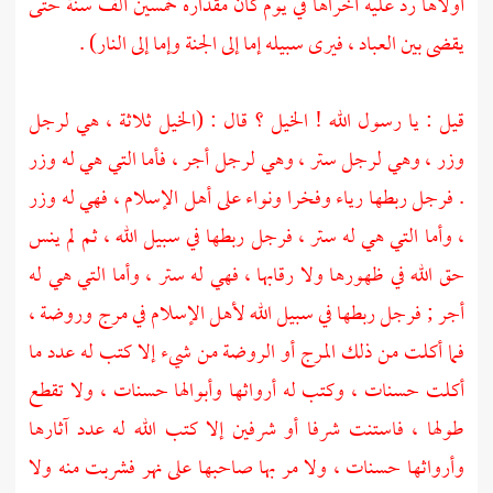
أولاها رد عليه أخراها في يوم كان مقداره خمسين ألف سنة حتى
يقضى بين العباد ، فيرى سبيله إما إلى الجنة وإما إلى النار) .
قيل : يا رسول الله ! الخيل ؟ قال : (الخيل ثلاثة ، هي لرجل
وزر ، وهي لرجل ستر ، وهي لرجل أجر ، فأما التي هي له وزر
. فرجل ربطها رياء وفخرا ونواء على أهل الإسلام ، فهي له وزر
، وأما التي هي له ستر ، فرجل ربطها في سبيل الله ، ثم لم ينس
حق الله في ظهورها ولا رقابها ، فهي له ستر ، وأما التي هي له
أجر ; فرجل ربطها في سبيل الله لأهل الإسلام في مرج وروضة ،
فما أكلت من ذلك المرج أو الروضة من شيء إلا كتب له عدد ما
أكلت حسنات ، وكتب له أرواثها وأبوالها حسنات ، ولا تقطع
طولها ، فاستنت شرفا أو شرفين إلا كتب الله له عدد آثارها
وأرواثها حسنات ، ولا مر بها صاحبها على نهر فشربت منه ولا