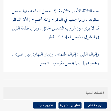
هذه الثلاثة الأمور متلازمة; إذا حصل الواحد منها حصل
سائرها . وإنما جمعها في الذكر - والله أعلم - ; لأن الناظر
قد لا يرى عين غروب الشمس لحائل . ويرى ظلمة الليل
في المشرق ، فيحل له إذ ذاك الفطر .
وإقبال الليل : إقبال ظلمته . وإدبار النهار: إدبار ضوئه .
ومجموعهما : إنما يحصل بغروب الشمس .
وقوله : ( فقد أفطر الصائم ) ; يحتمل أن يكون معناه :
دخل في
وقت الفطر
. كما تقول العرب : أظهر : دخل في
الخدمات العلمية
وقت الظهر . وأشهر : دخل في الشهر . وأنجد وأتهم : إذا
دخل فيهما . أعني : الموضعين . وعلى هذا : لا يكون فيه
ترجمة علم
عناوين الشجرة
تخريج حديث