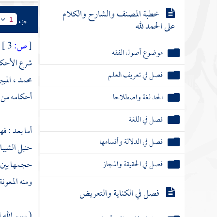
خطبة المصنف والشارح والكلام
جزء
1
على الحمد لله
[
ص:
3 ]
موضوع أصول الفقه
شرع الأحكام
فصل في تعريف العلم
محمد
، المب
أحكامه من 
الحد لغة واصطلاحا
فصل في اللغة
أما بعد : فه
فصل في الدلالة وأقسامها
حنبل الشيبا
فصل في الحقيقة والمجاز
حجمها بين ا
ومنه المعونة
فصل في الكناية والتعريض
( بسم الله ا