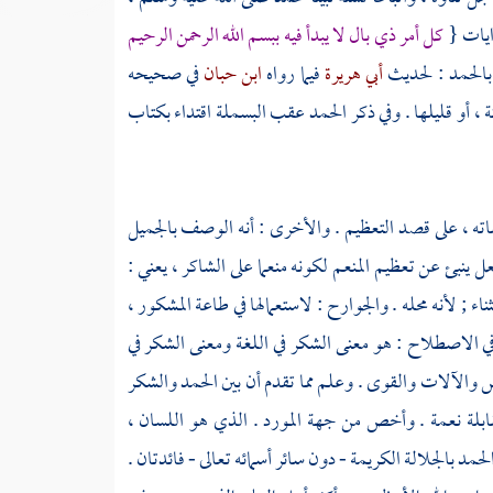
وايات {
كل أمر ذي بال لا يبدأ فيه ببسم الله الرحمن الرحيم
 بالحمد : لحديث
أبي هريرة
فيما رواه
ابن حبان
في صحيحه
، أو قليلها . وفي ذكر الحمد عقب البسملة اقتداء بكتاب
ته ، على قصد التعظيم . والأخرى : أنه الوصف بالجميل
 ينبئ عن تعظيم المنعم لكونه منعما على الشاكر ، يعني :
 ; لأنه محله . والجوارح : لاستعمالها في طاعة المشكور ،
في الاصطلاح : هو معنى الشكر في اللغة ومعنى الشكر في
س والآلات والقوى . وعلم مما تقدم أن بين الحمد والشكر
ابلة نعمة . وأخص من جهة المورد . الذي هو اللسان ،
د بالجلالة الكريمة - دون سائر أسمائه تعالى - فائدتان .