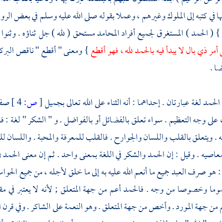
ها في كتبه إلى الملوك وغيرهم ، وعملا بقوله صلى الله عليه وسلم في بعض الر
 ( الحمد ) المستغرق لجميع أفراد المحامد مستحق ( لله ) جل ثناؤه . وثنوا
أمر ذي بال لا يبدأ فيه بالحمد لله ، فهو أقطع
} ومعنى " أقطع " ناقص البركة 
ضا .
لحمد لغة عبارتان . إحداهما : أنه الثناء على الله تعالى بجميل
[
ص:
4 ]
صفا
 على وجه التعظيم . سواء تعلق بالفضائل أو بالفواضل . و " الشكر " لغة : فعل
 . ويتعلق بالقلب واللسان والجوارح . فالقلب للمعرفة والمحبة . واللسان للثناء
اصيه . وقيل : إن الحمد والشكر في اللغة بمعنى واحد . ثم إن معنى الحمد 
هو صرف العبد جميع ما أنعم الله عليه به إلى ما خلق لأجله ، من جميع الحوا
موما وخصوصا من وجه . فالحمد أعم من جهة المتعلق ; لأنه لا يعتبر في مق
من جهة المورد . وأخص من جهة المتعلق . وهو النعمة على الشاكر . وفي قرن الحم