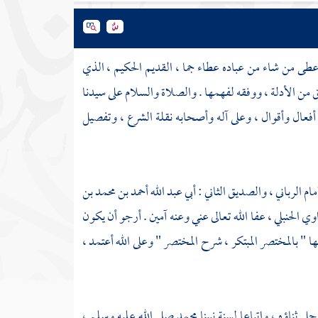
عطى من شاء من عباده عطاء جما ، القديم الحكيم ، الذي
من الأدلة ، ووفقه لفهمها . والصلاة والسلام على سيدنا
من أفعال وأقوال ، وعلى آله وأصحابه نقلة الشرع ، وتفصيل
الرباني ، والصديق الثاني : أبي عبد الله أحمد بن محمد بن
وي الحنبلي
، عفا الله تعالى عني وعنه آمين . أرجو أن يكون
ا " بالمختصر المبتكر ، شرح المختصر " وعلى الله أعتمد ،
ل ثناؤه ، واتباعا لسنة نبينا
محمد
صلى الله عليه وسلم ،