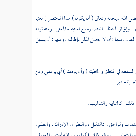
 الله سبحانه وتعالى ( أن يكون ) هذا المختصر ( مغنيا
 وإيجاز اللفظ : اختصاره مع استيفاء المعنى . ومنه قوله
لمعان . منها : أن لا يحصل الملل بإطالته . ومنها : أن يسهل
السقطة في المنطق والخطيئة ( وأن يوفقنا ) أي يوفقني ومن
جابة جدير .
لك . كالتنابيه والتذانيب .
مات ولواحق ، كالدليل ، والنظر ، والإدراك . والعلم ،
يتعلق بهما ، وغير ذلك فأقول ومن الله أستمد المعونة :