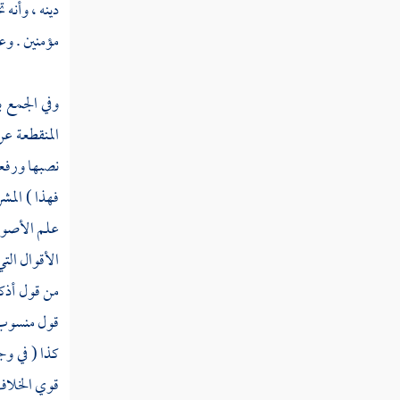
دينه ، وأنه
باب الأمر حقيقة في القول المخصوص
مؤمنين . و
باب النهي مقابل للأمر في كل حاله
وفي الجمع 
باب العام في اصطلاح العلماء
المنقطعة عن
باب التخصيص
نصبها ورفعه
باب المطلق
فهذا ) المش
علم الأصول 
باب المجمل
الأقوال التي
باب المبين
من قول أذكر
قول منسوب (
باب الظاهر
كذا ( في وج
باب المنطوق والمفهوم
قوي الخلاف 