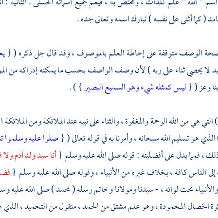
 اسم " الله " علم للذات ، ومختص به ، فيعم جميع أسمائه الحسنى . الثانية 
د ( كما أثنى على نفسه ) تبارك اسمه وتعالى جده .
صحة الوصف متوقفة على إحاطة العلم بالموصوف ، وقد قال جل ذكره ( {
يع
عبد لا يحصي ثناء على ربه ) لأن وصف الواصف بحسب ما يمكنه إدراكه من الم
ا وعز ( {
ليس كمثله شيء وهو السميع البصير
} ) .
 التي هي من الله الرحمة والمغفرة ، والثناء على نبيه عند الملائكة ومن الملائك
الذي هو تسليم الله سبحانه ، وأمرنا به في قوله تعالى ( {
صلوا عليه وسلموا تس
لك ، فمما يدل على أفضليته : قوله صلى الله عليه وسلم {
أنا سيد ولد
آدم
ولا 
إلى الناس كافة ، بخلاف غيره من الأنبياء ، وقوله صلى الله عليه وسلم {
فضل
والأنبياء تحت لوائه ، - سيدنا ومولانا وخاتم رسله (
محمد
) صلى الله عليه وسل
كثرة الخصال المحمودة ، وهو علم مشتق من الحمد ، منقول من التحميد ، الذي هو