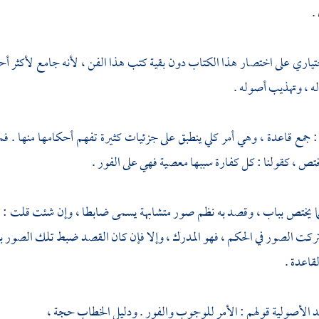
.
ختياري على اختصار هذا الكتاب دون بقية كتب هذا الفن ، لأنه جامع لأكثر أ
له ، وتهذيب أصوله .
: جمع قاعدة ، وهي أمر كلي ينطبق على جزئيات كثيرة تفهم أحكامها منها . فمنه
يختص ، كقولنا : كل كفارة سببها معصية فهي على الفور .
ا يختص بباب ، وقصد به نظم صور متشابهة يسمى ضابطا ، وإن شئت قلت : ما
ركت الصور في الحكم ، فهو المدرك ، وإلا فإن كان القصد ضبط تلك الصور بن
لقاعدة .
 الأصولية قولهم : الأمر للوجوب والفور . ودليل الخطاب حجة ،