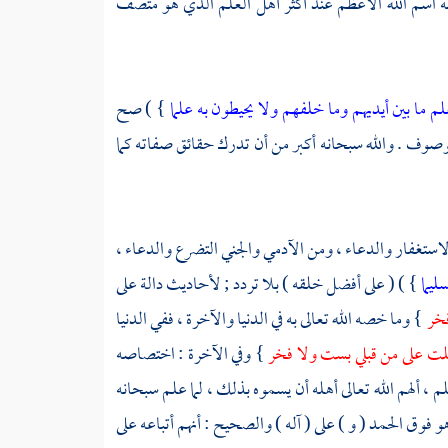
: أنه اسم الله الأعظم عند أكثر أهل العلم الذي هو متصف
لم ما بين أيديهم وما خلفهم ولا يحيطون به علما
} ) صح
وصوف . والله سبحانه أكبر من أن تدرك حقائق صفاته كما
ة الاستغفار والدعاء ، ومن الآدمي والجني التضرع والدعاء ،
ليما
} ) ( على أفضل خلقه ) بلا تردد ; لأحاديث دالة على
فخر
} وما خصه الله تعالى به في الدنيا والآخرة ، ففي الدنيا
ت على من قبلي بست ولا فخر
} وفي الآخرة : اختصاصه
م ، ألهم الله تعالى أهله أن يسموه بذلك ، لما علم سبحانه
 فوق الحمد ( و ) على ( آله ) والصحيح : أنهم أتباعه على