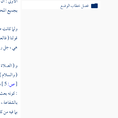
الأولى : أن
فصل خطاب الوضع
بجميع المحام
العزيمة والرخصة
ولما كانت 
قولنا ( فال
فصل في التكليف
هي ، جل ربن
أدلة الفقه المتفق عليها
و ( الصلاة )
( والسلام ) 
باب الكتاب القرآن من الأدلة المتفق
عليها
[
ص:
5 ]
ذ
: كونه بعث 
باب في السنة
بالشفاعة ، 
باب في الإجماع
بما فيه من 