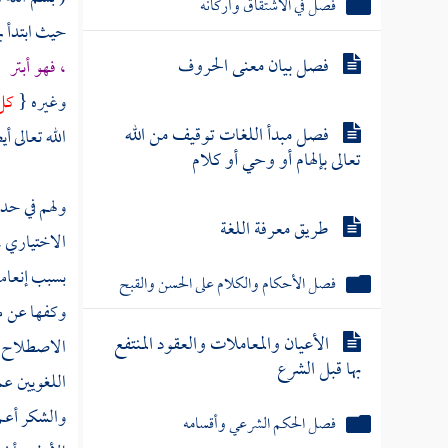
فصل في الاشتقاق وأركانه
حيث ابتدأ ب
فصل بيان معنى الحروف
، فهو أبتر
}
وغيره {
كل 
فصل مبدأ اللغات توقيف من الله
الله تعالى أي
تعالى بإلهام أو وحي أو كلام
ولهم في حد ا
طريق معرفة اللغة
الاختياري ،
بسبب إنعامه
فصل الأحكام والكلام على الحسن والقبح
وكفها عن مع
الأعيان والمعاملات والعقود المنتفع
الاصطلاح : 
بها قبل الشرع
اللغويين ع
والشكر أعم 
فصل الحكم الشرعي وأقسامه