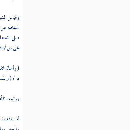
المصالح المرسلة
وقياس الشبه
لحفاظه عن غ
سد الذرائع
صلى الله عل
فوائد تشتمل على جملة من قواعد
على من أراد
الفقه
( وأسأل الل
باب أحكام المستدل وما يتعلق به
قرأه ( والمس
فصل الاجتهاد يتجزأ
ورتبته - كأص
باب أحكام التقليد
باب ترتيب الأدلة والتعادل والتعارض
أما المقدمة
والترجيح
والعقل ، وا