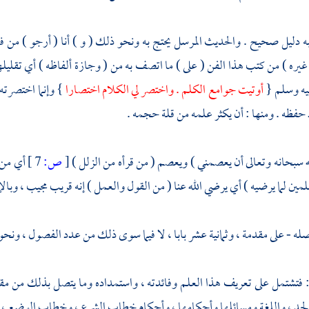
 دليل صحيح . والحديث المرسل يحتج به ونحو ذلك ( و ) أنا ( أرجو ) من فضل
يره ) من كتب هذا الفن ( على ) ما اتصف به من ( وجازة ألفاظه ) أي تقليلها .
يه وسلم {
أوتيت جوامع الكلم . واختصر لي الكلام اختصارا
} وإنما اختصرته 
 حفظه . ومنها : أن يكثر علمه من قلة حجمه .
ه سبحانه وتعالى أن يعصمني ) ويعصم ( من قرأه من الزلل )
[
ص:
7 ]
أي من 
لمين لما يرضيه ) أي يرضي الله عنا ( من القول والعمل ) إنه قريب مجيب ، وبالإ
له - على مقدمة ، وثمانية عشر بابا ، لا فيما سوى ذلك من عدد الفصول ، ونحو ذ
 : فتشتمل على تعريف هذا العلم وفائدته ، واستمداده وما يتصل بذلك من مقد
لحد ، واللغة ومسائلها وأحكامها ، وأحكام خطاب الشرع ، وخطاب الوضع ، وما 