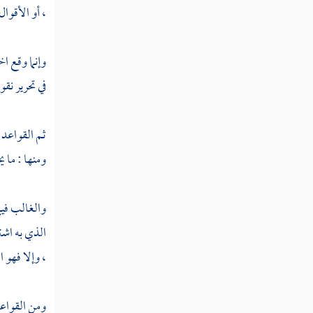
، أو الأقوال 
باب النسخ
باب القياس
وإنما وقع ا
فصل في أحكام الجدل وآدابه وحده وصفته
في تحرير نقو
باب الاستدلال
ثم القواعد 
الاستصحاب
ومنها : ما 
الاستقراء
والغالب فيم
الذي به اشت
قول الصحابي
، وإلا فهو ا
فصل الاستحسان
ومن القواعد