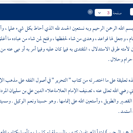
صفحة
3
بسم الله الرحمن الرحيم وبه نستعين الحمد لله الذي أحاط بكل شيء علما ، وأ
 ، وجعل لها قواعد ، وهدى من شاء لحفظها ، وفتح لمن شاء من عباده ما أغلق 
ين لأمته طرق الاستدلال ، المقتدى به فيما كان عليه وفيما أمر به أو نهى عنه 
حرام وحلال .
ذه تعليقة على ما اختصرته من كتاب " التحرير " في أصول الفقه على مذهب الإمام 
ني رضي الله تعالى عنه ، تصنيف الإمام العلامة
علاء الدين علي بن سليمان المردا
لقصير والطويل ، وأستعين الله على إتمامها . وهو حسبنا ونعم الوكيل . وسميته
 أستمد .
لرحمن الرحيم ) ابتدأ المصنفون كتبهم بالبسملة تبركا بها ، وتأسيا بكتاب الله ج