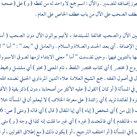
 تجوز إضافته للضمير . والآل : اسم جمع لا واحد له من لفظه ( و ) على ( صحبه )
عطف الصحب على الآل من باب عطف الخاص على العام .
بين الآل والصحب مخالفة للمبتدعة ، لأنهم يوالون الآل دون الصحب ( أما 
 الإضافة . أي بعد الحمد والصلاة والسلام . والعامل في " بعد " : " أما " 
ا بالتنوين فيهما . وحين تضمنت " أما " معنى الابتداء لزمها لصوق الاسم و
روح ( مختصر ) أي كتاب مختصر اللفظ ، تام المعنى ( محتو ) أي مشتمل ومحيط 
في أصول الفقه . جمع الشيخ العلامة
علاء الدين المرداوي
الحنبلي تغمده الله
 في المسألة ( أو كان ) القول ( عليه الأكثر من أصحابنا ، دون ) ذكر بقية ( الأق
ه ( لفائدة تزيد ) أي زائدة ( على معرفة الخلاف ) لا ليعلم أن في المسألة خل
 إلى من ) أي شخص ( إياه ) أي إيا المقال ( قال ) أي قاله ( ومتى
[
ص:
6 ]
ه ، فالمقدم ) أي فالمعتمد ( غيره ) أي غير ما قلت إنه كذا في وجه ( و ) متى
) في المسألة ( أو اختلف الترجيح ، أو ) يكون ذلك ( مع إطلاق القولين ، أو 