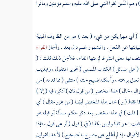
 وهم الذين لقوا النبي صلى الله عليه وسلم مؤمنين وماتوا
) أي مهما يكن من شيء ( بعد ) هو من الظروف المبنية
لنيابتها عن الفعل . والمشهور ضم دال بعد . وأجاز
الفراء
لتضمنها معنى الشرط لزمتها الفاء ، فلأجل ذلك قلت : (
( على مسائل ) الكتاب المسمى ( تحرير المنقول ، وتهذيب
 تعالى برحمته ، وأسكنه فسيح جنته ) منتقى ( مما قدمه ) من
وال ، خال ) هذا المختصر ( من قول ثان ) أذكره فيه ( إلا )
افا فقط ( و ) خال هذا المختصر أيضا ( من عزو مقال ) أي
قلت ) في هذا المختصر بعد ذكر حكم مسألة أو قبله هو
 قلت : هو كذا وليس بكذا ( في ) قول ( أو على قول ، فإذا
الأقوال ، إذ لم أطلع على مصرح بالتصحيح ) لأحد القولين