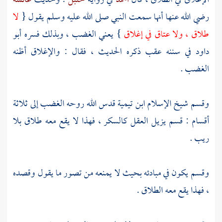
الإغلاق في الطلاق ، قال
أحمد
في رواية
حنبل
: وحديث
عائشة
رضي الله عنها أنها سمعت النبي صلى الله عليه وسلم يقول {
لا
طلاق ، ولا عتاق في إغلاق
} يعني الغضب ، وبذلك فسره
أبو
داود
في سننه عقب ذكره الحديث ، فقال : والإغلاق أظنه
الغضب .
وقسم
شيخ الإسلام ابن تيمية
قدس الله روحه الغضب إلى ثلاثة
أقسام : قسم يزيل العقل كالسكر ، فهذا لا يقع معه طلاق بلا
ريب .
وقسم يكون في مبادئه بحيث لا يمنعه من تصور ما يقول وقصده
، فهذا يقع معه الطلاق .