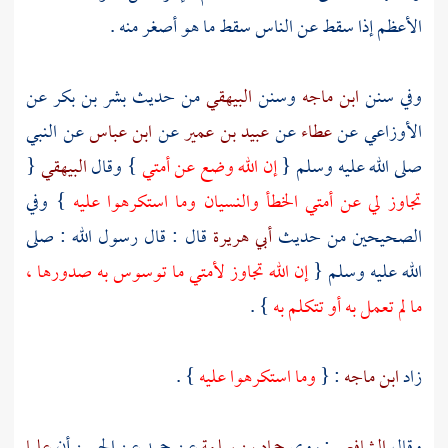
الأعظم إذا سقط عن الناس سقط ما هو أصغر منه .
وفي سنن
ابن ماجه
وسنن
البيهقي
من حديث
بشر بن بكر
عن
الأوزاعي
عن
عطاء
عن
عبيد بن عمير
عن
ابن عباس
عن النبي
صلى الله عليه وسلم {
إن الله وضع عن أمتي
} وقال
البيهقي
{
تجاوز لي عن أمتي الخطأ والنسيان وما استكرهوا عليه
} وفي
الصحيحين من حديث
أبي هريرة
قال : قال رسول الله : صلى
الله عليه وسلم {
إن الله تجاوز لأمتي ما توسوس به صدورها ،
ما لم تعمل به أو تتكلم به
} .
زاد
ابن ماجه
: {
وما استكرهوا عليه
} .