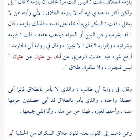
يلزمه الطلاق ، قلت : أليس كنت مرة تخاف أن يلزمه ؟ قال : بلى
ولكن أكثر ما عندي فيه أنه لا يلزمه الطلاق ; لأني رأيته ممن لا
يعقل ، قلت : السكر شيء أدخله على نفسه ، فلذلك يلزمه ، قال
: قد يشرب رجل البنج أو الدواء فيذهب عقله ،
قلت
: فبيعه
وشراؤه ، وإقراره ؟ قال : لا يجوز ، وقال في رواية
أبي الحارث
:
أرفع شيء فيه حديث
الزهري
عن
أبان بن عثمان
عن
عثمان
"
ليس لمجنون ، ولا سكران طلاق " .
وقال في رواية
أبي طالب
: والذي لا يأمر بالطلاق فإنما أتى
خصلة واحدة ، والذي يأمر بالطلاق قد أتى خصلتين حرمها
عليه ، وأحلها لغيره ، فهذا خير من هذا ، وأنا اتقي جميعها .
وممن ذهب إلى القول بعدم نفوذ طلاق السكران من الحنفية
أبو