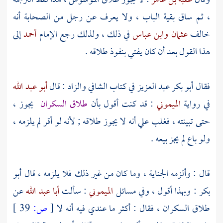
وقال
عقبة بن عامر
: لا يجوز طلاق الموسوس ، هذا لفظ الترجمة
، ثم ساق بقية الباب ، ولا يعرف عن رجل من الصحابة أنه
خالف
عثمان
وابن عباس
في ذلك ، ولذلك رجع الإمام
أحمد
إلى
هذا القول بعد أن كان يفتي بنفوذ طلاقه .
فقال
أبو بكر عبد العزيز
في كتاب الشافي والزاد : قال
أبو عبد الله
في رواية
الميموني
: قد كنت أقول بأن
طلاق السكران
يجوز ،
حتى تبينته ، فغلب علي أنه لا يجوز طلاقه ; لأنه لو أقر لم يلزمه ،
ولو باع لم يجز بيعه .
قال : وألزمه الجناية ، وما كان من غير ذلك فلا يلزمه ، قال
أبو
بكر
: وبهذا أقول ، وفي مسائل
الميموني
: سألت
أبا عبد الله
عن
طلاق السكران ، فقال : أكثر ما عندي فيه أنه لا
[
ص:
39 ]