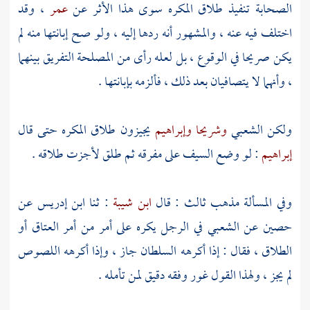
الصحابة تنفيذ طلاق المكره سوى هذا الأثر عن
عمر
، وقد
اختلف فيه عنه ، والمشهور أنه ردها إليه ، ولو صح إبانتها منه لم
يكن صريحا في الوقوع ، بل لعله رأى من المصلحة التفريق بينهما
، وأنهما لا يتصافيان بعد ذلك ، فألزمه بإبانتها .
ولكن
الشعبي
وشريحا
وإبراهيم
يجيزون طلاق المكره حتى قال
إبراهيم
: لو وضع السيف على مفرقه ثم طلق لأجزت طلاقه .
وفي المسألة مذهب ثالث : قال
ابن شيبة
: ثنا
ابن إدريس
عن
حصين
عن
الشعبي
في الرجل يكره على أمر من أمر العتاق أو
الطلاق ، فقال : إذا أكرهه السلطان جاز ، وإذا أكرهه اللصوص
لم يجز ، ولهذا القول غور وفقه دقيق لمن تأمله .