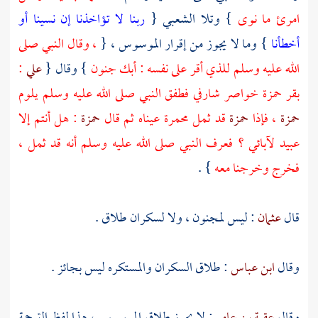
امرئ ما نوى
} وتلا
الشعبي
{
ربنا لا تؤاخذنا إن نسينا أو
أخطأنا
} وما لا يجوز من إقرار الموسوس ، {
، وقال النبي صلى
الله عليه وسلم للذي أقر على نفسه : أبك جنون
} وقال {
علي
:
بقر حمزة خواصر شارفي فطفق النبي صلى الله عليه وسلم يلوم
حمزة
، فإذا
حمزة
قد ثمل محمرة عيناه ثم قال
حمزة
: هل أنتم إلا
عبيد لآبائي ؟ فعرف النبي صلى الله عليه وسلم أنه قد ثمل ،
فخرج وخرجنا معه
} .
قال
عثمان
: ليس لمجنون ، ولا لسكران طلاق .
وقال
ابن عباس
: طلاق السكران والمستكره ليس بجائز .