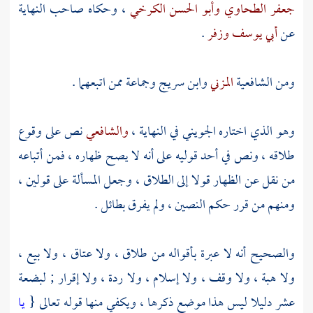
جعفر الطحاوي
وأبو الحسن الكرخي
، وحكاه صاحب النهاية
عن
أبي يوسف
وزفر
.
ومن الشافعية
المزني
وابن سريج
وجماعة ممن اتبعهما .
وهو الذي اختاره
الجويني
في النهاية ،
والشافعي
نص على وقوع
طلاقه ، ونص في أحد قوليه على أنه لا يصح ظهاره ، فمن أتباعه
من نقل عن الظهار قولا إلى الطلاق ، وجعل المسألة على قولين ،
ومنهم من قرر حكم النصين ، ولم يفرق بطائل .
والصحيح أنه لا عبرة بأقواله من طلاق ، ولا عتاق ، ولا بيع ،
ولا هبة ، ولا وقف ، ولا إسلام ، ولا ردة ، ولا إقرار ; لبضعة
عشر دليلا ليس هذا موضع ذكرها ، ويكفي منها قوله تعالى {
يا