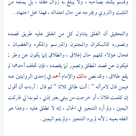
وقسم يشتد بصاحبه ، ولا يبلغ به زوال عقله ، بل يمنعه من
التثبت والتروي ويخرجه عن حال اعتداله ، فهذا محل اجتهاد .
والتحقيق أن الغلق يتناول كل من انغلق عليه طريق قصده
وتصوره كالسكران والمجنون والمبرسم والمكره والغضبان ،
فحال هؤلاء كلهم حال إغلاق ، والطلاق إنما يكون عن وطر ;
فيكون عن قصد المطلق وتصور لما يقصده ، فإن تخلف أحدهما لم
يقع طلاق ، وقد نص
مالك
والإمام
أحمد
في إحدى الروايتين عنه
فيمن قال لامرأته " : أنت طالق ثلاثا " ثم قال : أردت أن أقول
إن كلمت فلانا ، أو خرجت من بيتي بغير إذني ، ثم بدا لي فتركت
اليمين ، ولم أرد التنجيز في الحال ، إنه لا تطلق عليه ، وهذا هو
الفقه بعينه ; لأنه لم يرد التنجيز ، ولم يتم اليمين .