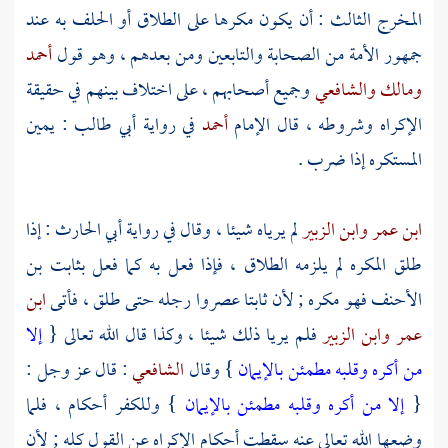
المخرج الثالث : أن يكون مكرها على الطلاق أو الحلف به عند
جمهور الأمة من الصحابة والتابعين ومن بعدهم ، وهو قول
أحمد
ومالك
والشافعي
وجميع أصحابهم ، على اختلاف بينهم في حقيقة
الإكراه وشروطه ، قال الإمام
أحمد
في رواية
أبي طالب
: يمين
المستكره إذا ضرب .
ابن عمر
وابن الزبير
لم يرياه شيئا ، وقال في رواية
أبي الحارث
: إذا
طلق المكره لم يلزمه الطلاق ، فإذا فعل به كما فعل
بثابت بن
الأحنف
فهو مكره ; لأن
ثابتا
عصروا رجله حتى طلق ، فأتى
ابن
عمر
وابن الزبير
فلم يريا ذلك شيئا ، وكذا قال الله تعالى {
إلا
من أكره وقلبه مطمئن بالإيمان
} وقال
الشافعي
: قال عز وجل :
{
إلا من أكره وقلبه مطمئن بالإيمان
} وللكفر أحكام ، فلما
وضعها الله تعالى عنه سقطت أحكام الإكراه عن القول كله ; لأن