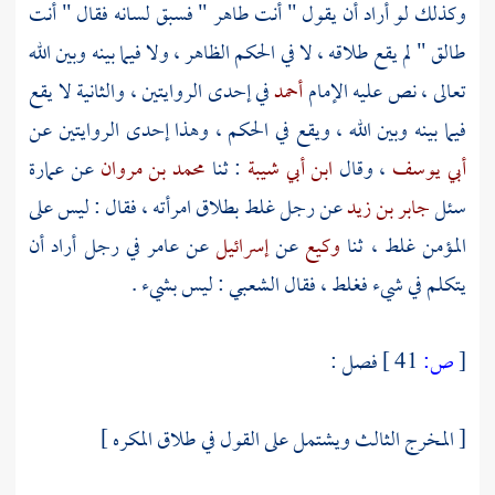
وكذلك لو أراد أن يقول " أنت طاهر " فسبق لسانه فقال " أنت
طالق " لم يقع طلاقه ، لا في الحكم الظاهر ، ولا فيما بينه وبين الله
تعالى ، نص عليه الإمام
أحمد
في إحدى الروايتين ، والثانية لا يقع
فيما بينه وبين الله ، ويقع في الحكم ، وهذا إحدى الروايتين عن
أبي يوسف
، وقال
ابن أبي شيبة
: ثنا
محمد بن مروان
عن
عمارة
سئل
جابر بن زيد
عن رجل غلط بطلاق امرأته ، فقال : ليس على
المؤمن غلط ، ثنا
وكيع
عن
إسرائيل
عن
عامر
في رجل أراد أن
يتكلم في شيء فغلط ، فقال
الشعبي
: ليس بشيء .
[
ص:
41 ]
فصل :
[ المخرج الثالث ويشتمل على القول في طلاق المكره ]