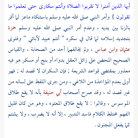
أيها الذين آمنوا لا تقربوا الصلاة وأنتم سكارى حتى تعلموا ما
تقولون
} وأمر النبي صلى الله عليه وسلم باستنكاه
ماعز
لما أقر
بالزنا بين يديه ، وعدم أمر النبي صلى الله عليه وسلم
حمزة
بتجديد إسلامه لما قال في سكره " أنتم عبيد لآبائي " وفتوى
عثمان
وابن عباس
، ولم يخالفهما أحد من الصحابة ، والقياس
الصحيح المحض على زائل العقل بدواء أو بنج أو مسكر هو فيه
معذور بمقتضى قواعد الشريعة ; فإن السكران لا قصد له ; فهو
أولى بعدم المؤاخذة من اللاغي ، ومن جرى اللفظ على لسانه من
غير قصد له ، وقد صرح أصحاب
أبي حنيفة
بأنه لا يقع طلاق
الموسوس ، وقالوا : لا يقع طلاق المعتوه ، وهو من كان قليل
الفهم مختلط الكلام فاسد التدبير ، إلا أنه لا يضرب ، ولا يشتم
كما يفعل المجنون .