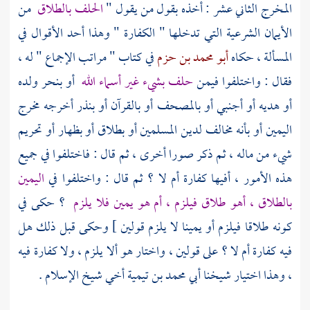
المخرج الثاني عشر : أخذه بقول من يقول "
الحلف بالطلاق
من
الأيمان الشرعية التي تدخلها " الكفارة " وهذا أحد الأقوال في
المسألة ، حكاه
أبو محمد بن حزم
في كتاب " مراتب الإجماع " له ،
فقال : واختلفوا فيمن
حلف بشيء غير أسماء الله
أو بنحر ولده
أو هديه أو أجنبي أو بالمصحف أو بالقرآن أو بنذر أخرجه مخرج
اليمين أو بأنه مخالف لدين المسلمين أو بطلاق أو بظهار أو تحريم
شيء من ماله ، ثم ذكر صورا أخرى ، ثم قال : فاختلفوا في جميع
هذه الأمور ، أفيها كفارة أم لا ؟ ثم قال : واختلفوا في
اليمين
بالطلاق ، أهو طلاق فيلزم ، أم هو يمين فلا يلزم
؟ حكى في
كونه طلاقا فيلزم أو يمينا لا يلزم قولين ] وحكى قبل ذلك هل
فيه كفارة أم لا ؟ على قولين ، واختار هو ألا يلزم ، ولا كفارة فيه
، وهذا اختيار شيخنا
أبي محمد بن تيمية
أخي
شيخ الإسلام
.