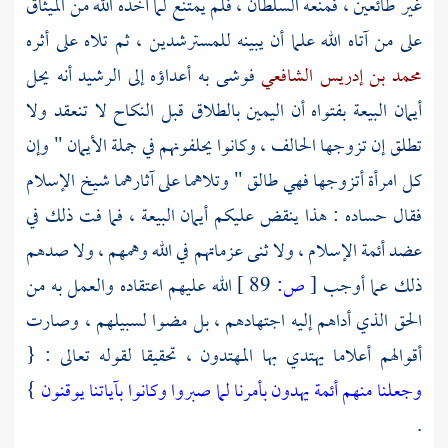
غير طائعين ، فمنعه السلطان ، فلم يمتنع لما أخذه الله من الميثاق
على من آتاه الله علما أن يبينه للمسترشدين ، ثم تلاه على أثره
محمد بن إدريس الشافعي
فوشى به أعداؤه إلى
الرشيد
أنه يحل
أيمان البيعة بفتواه أن اليمين بالطلاق قبل النكاح لا تنعقد ولا
تطلق إن تزوجها الحالف ، وكانوا يحلفونهم في جملة الأيمان " وإن
كل امرأة أتزوجها فهي طالق " وتلاهما على آثارهما
شيخ الإسلام
فقال حساده : هذا ينقض عليكم أيمان البيعة ، فما فت ذلك في
عضد أئمة الإسلام ، ولا ثنى عزماتهم في الله وهمهم ، ولا صدهم
ذلك عما أوجب
[
ص:
89 ]
الله عليهم اعتقاده والعمل به من
الحق الذي أداهم إليه اجتهادهم ، بل مضوا لسبيلهم ، وصارت
أقوالهم أعلاما يهتدي بها المهتدون ، تحقيقا لقوله تعالى : {
وجعلنا منهم أئمة يهدون بأمرنا لما صبروا وكانوا بآياتنا يوقنون
}
.