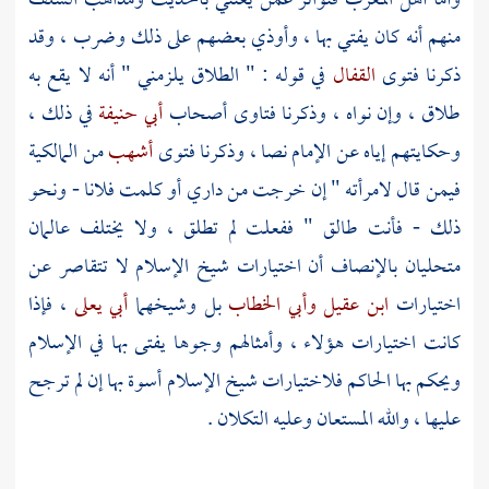
وأما أهل
المغرب
فتواتر عمن يعتني بالحديث ومذاهب السلف
منهم أنه كان يفتي بها ، وأوذي بعضهم على ذلك وضرب ، وقد
ذكرنا فتوى
القفال
في قوله : " الطلاق يلزمني " أنه لا يقع به
طلاق ، وإن نواه ، وذكرنا فتاوى أصحاب
أبي حنيفة
في ذلك ،
وحكايتهم إياه عن الإمام نصا ، وذكرنا فتوى
أشهب
من المالكية
فيمن قال لامرأته " إن خرجت من داري أو كلمت فلانا - ونحو
ذلك - فأنت طالق " ففعلت لم تطلق ، ولا يختلف عالمان
متحليان بالإنصاف أن اختيارات
شيخ الإسلام
لا تتقاصر عن
اختيارات
ابن عقيل
وأبي الخطاب
بل وشيخهما
أبي يعلى
، فإذا
كانت اختيارات هؤلاء ، وأمثالهم وجوها يفتى بها في الإسلام
ويحكم بها الحاكم فلاختيارات
شيخ الإسلام
أسوة بها إن لم ترجح
عليها ، والله المستعان وعليه التكلان .