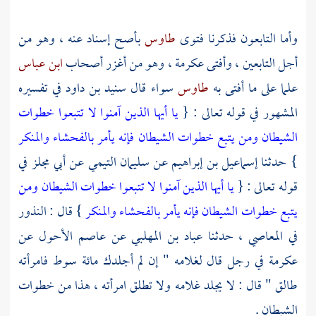
وأما التابعون فذكرنا فتوى
طاوس
بأصح إسناد عنه ، وهو من
أجل التابعين ، وأفتى
عكرمة
، وهو من أغزر أصحاب
ابن عباس
علما على ما أفتى به
طاوس
سواء قال
سنيد بن داود
في تفسيره
المشهور في قوله تعالى : {
يا أيها الذين آمنوا لا تتبعوا خطوات
الشيطان ومن يتبع خطوات الشيطان فإنه يأمر بالفحشاء والمنكر
} حدثنا
إسماعيل بن إبراهيم
عن
سليمان التيمي
عن
أبي مجلز
في
قوله تعالى : {
يا أيها الذين آمنوا لا تتبعوا خطوات الشيطان ومن
يتبع خطوات الشيطان فإنه يأمر بالفحشاء والمنكر
} قال : النذور
في المعاصي ، حدثنا
عباد بن المهلبي
عن
عاصم الأحول
عن
عكرمة
في رجل قال لغلامه " إن لم أجلدك مائة سوط فامرأته
طالق " قال : لا يجلد غلامه ولا تطلق امرأته ، هذا من خطوات
الشيطان .