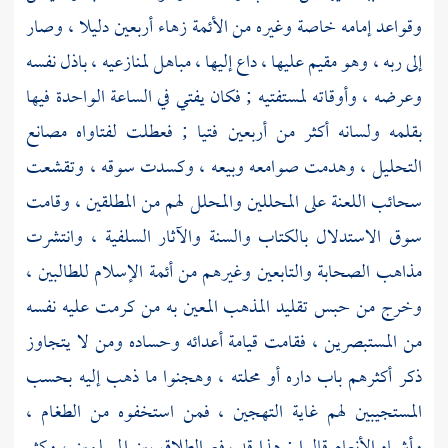
وقواعد إمامه خاصة وغيره من الأئمة زهاء أربعين دليلا ، وصار
إلى ربه ، وهو مقيم عليها ، داع إليها ، مباهل لمنازعيه ، باذل نفسه
وعرضه ، وأوقاته لمستفتيه ; فكان يفتي في الساعة الواحدة فيها
بقلمه ولسانه أكثر من أربعين فتيا ; فعطلت لفتاواه مصانع
التحليل ، وهدمت صوامعه وبيعه ، وكسدت سوقه ، وتقشعت
سحائب اللعنة على المحللين والمحلل لهم من المطلقين ، وقامت
سوق الاستدلال بالكتاب والسنة والآثار السلفية ، وانتشرت
مذاهب الصحابة والتابعين وغيرهم من أئمة الإسلام للطالبين ،
وخرج من حبس تقليد المذهب المعين به من كرمت عليه نفسه
من المستبصرين ، فقامت قيامة أعدائه وحساده ومن لا يتجاوز
ذكر أكثرهم باب داره أو محلته ، وهجنوا ما ذهب إليه بحسب
المستجيبين لهم غاية التهجين ، فمن استخفوه من الطغام ،