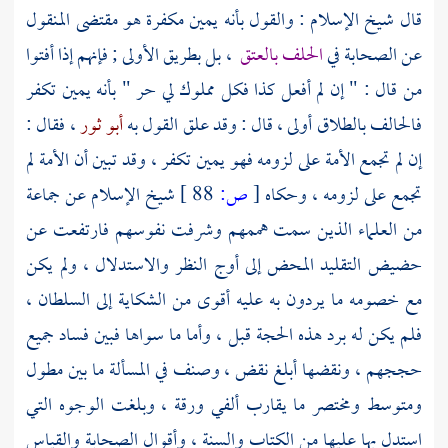
قال
شيخ الإسلام
: والقول بأنه يمين مكفرة هو مقتضى المنقول
عن الصحابة في
الحلف بالعتق
، بل بطريق الأولى ; فإنهم إذا أفتوا
من قال : " إن لم أفعل كذا فكل مملوك لي حر " بأنه يمين تكفر
فالحالف بالطلاق أولى ، قال : وقد علق القول به
أبو ثور
، فقال :
إن لم تجمع الأمة على لزومه فهو يمين تكفر ، وقد تبين أن الأمة لم
تجمع على لزومه ، وحكاه
[
ص:
88 ]
شيخ الإسلام
عن جماعة
من العلماء الذين سمت هممهم وشرفت نفوسهم فارتفعت عن
حضيض التقليد المحض إلى أوج النظر والاستدلال ، ولم يكن
مع خصومه ما يردون به عليه أقوى من الشكاية إلى السلطان ،
فلم يكن له برد هذه الحجة قبل ، وأما ما سواها فبين فساد جميع
حججهم ، ونقضها أبلغ نقض ، وصنف في المسألة ما بين مطول
ومتوسط ومختصر ما يقارب ألفي ورقة ، وبلغت الوجوه التي
استدل بها عليها من الكتاب والسنة ، وأقوال الصحابة والقياس