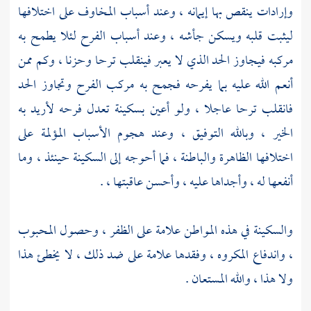
وإرادات ينقص بها إيمانه ، وعند أسباب المخاوف على اختلافها
ليثبت قلبه ويسكن جأشه ، وعند أسباب الفرح لئلا يطمح به
مركبه فيجاوز الحد الذي لا يعبر فينقلب ترحا وحزنا ، وكم ممن
أنعم الله عليه بما يفرحه فجمح به مركب الفرح وتجاوز الحد
فانقلب ترحا عاجلا ، ولو أعين بسكينة تعدل فرحه لأريد به
الخير ، وبالله التوفيق ، وعند هجوم الأسباب المؤلمة على
اختلافها الظاهرة والباطنة ، فما أحوجه إلى السكينة حينئذ ، وما
أنفعها له ، وأجداها عليه ، وأحسن عاقبتها ، .
والسكينة في هذه المواطن علامة على الظفر ، وحصول المحبوب
، واندفاع المكروه ، وفقدها علامة على ضد ذلك ، لا يخطئ هذا
ولا هذا ، والله المستعان .