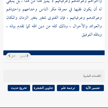
وأحوالهم وعوائدهم وعرفياتهم لا يميز هذا من هذا ، بل ينبغي
له أن يكون فقيها في معرفة مكر الناس وخداعهم واحتيالهم
وعوائدهم وعرفياتهم ، فإن الفتوى تتغير بتغير الزمان والمكان
والعوائد والأحوال ، وذلك كله من دين الله كما تقدم بيانه ،
وبالله التوفيق
السابق
التالي
الخدمات العلمية
تفسير الآية
ترجمة علم
عناوين الشجرة
تخريج حديث