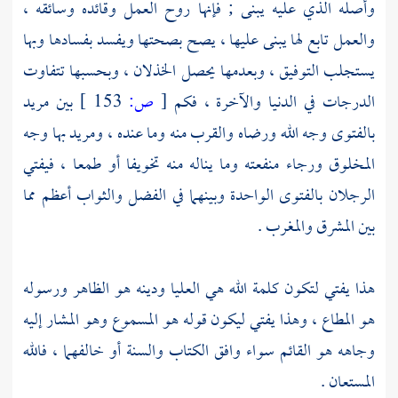
وأصله الذي عليه يبنى ; فإنها روح العمل وقائده وسائقه ،
والعمل تابع لها يبنى عليها ، يصح بصحتها ويفسد بفسادها وبها
يستجلب التوفيق ، وبعدمها يحصل الخذلان ، وبحسبها تتفاوت
الدرجات في الدنيا والآخرة ، فكم
[
ص:
153 ]
بين مريد
بالفتوى وجه الله ورضاه والقرب منه وما عنده ، ومريد بها وجه
المخلوق ورجاء منفعته وما يناله منه تخويفا أو طمعا ، فيفتي
الرجلان بالفتوى الواحدة وبينهما في الفضل والثواب أعظم مما
بين المشرق والمغرب .
هذا يفتي لتكون كلمة الله هي العليا ودينه هو الظاهر ورسوله
هو المطاع ، وهذا يفتي ليكون قوله هو المسموع وهو المشار إليه
وجاهه هو القائم سواء وافق الكتاب والسنة أو خالفهما ، فالله
المستعان .