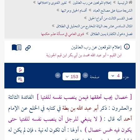
الرئيسية
إعلام الموقعين عن رب العالمين
تغيير الفتوى واختلافها
تراجم الأعلام
الشريعة مبنية على مصالح العباد
أقسام الحيل ومراتبها
فصل القسم الثالث من أنواع الحيل
المثال السادس عشر بعد المائة المخارج من التحليل في الطلاق
فصل دخول الكفارة يمين الطلاق
فتوى العامي في مسألة علم حكمها
إعلام الموقعين عن رب العالمين
ابن القيم - أبو عبد الله محمد بن أبي بكر ابن قيم الجوزية
جزء
صفحة
4
153
[ خصال يجب تحققها فيمن ينصب نفسه للفتيا ]
الفائدة الثالثة
والعشرون : ذكر
أبو عبد الله بن بطة
في كتابه في الخلع عن الإمام
أحمد
أنه قال :
( لا ينبغي للرجل أن ينصب نفسه للفتيا حتى
يكون فيه خمس خصال )
، أولها : أن تكون له نية ، فإن لم يكن له