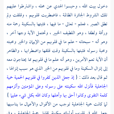
دخول بيت الله ، وحبسوا الهدي عن محله ، واشترطوا عليهم
تلك الشروط الجائرة الظالمة ، فاضطربت قلوبهم ، وقلقت ولم
تطق الصبر ، فعلم - تعالى - ما فيها ، فثبتها بالسكينة رحمة منه
ورأفة ولطفا ، وهو اللطيف الخبير ، وتحتمل الآية وجها آخر ،
وهو أنه - سبحانه - علم ما في قلوبهم من الإيمان والخير ومحبته
ومحبة رسوله فثبتها بالسكينة وقت قلقها واضطرابها ، والظاهر
أن الآية تعم الأمرين ، وهو أنه علم ما في قلوبهم مما يحتاجون معه
إلى إنزال السكينة وما في قلوبهم من الخير الذي هو سبب إنزالها ،
ثم قال بعد ذلك : {
إذ جعل الذين كفروا في قلوبهم الحمية حمية
الجاهلية فأنزل الله سكينته على رسوله وعلى المؤمنين وألزمهم
كلمة التقوى وكانوا أحق بها وأهلها وكان الله بكل شيء عليما
}
لما كانت حمية الجاهلية توجب من الأقوال والأعمال ما يناسبها
جعل الله في قلوب أوليائه سكينة تقابل حمية الجاهلية ، وفي