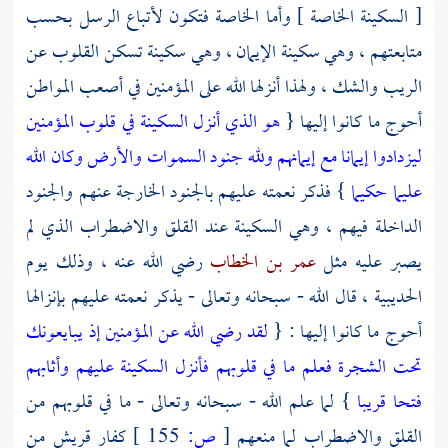
[ السكينة الخاصة ] وأما الخاصة فتكون لأتباع الرسل بحسب
متابعتهم ، وهي سكينة الإيمان ، وهي سكينة تسكن القلوب عن
الريب والشك ، ولهذا أنزلها الله على المؤمنين في أصعب المواطن
أحوج ما كانوا إليها {
هو الذي أنزل السكينة في قلوب المؤمنين
ليزدادوا إيمانا مع إيمانهم ولله جنود السموات والأرض وكان الله
عليما حكيما
} فذكر نعمته عليهم بالجنود الخارجة عنهم والجنود
الداخلة فيهم ، وهي السكينة عند القلق والاضطراب الذي لم
يصبر عليه مثل
عمر بن الخطاب
رضي الله عنه ، وذلك يوم
الحديبية
، قال الله - سبحانه وتعالى - يذكر نعمته عليهم بإنزالها
أحوج ما كانوا إليها : {
لقد رضي الله عن المؤمنين إذ يبايعونك
تحت الشجرة فعلم ما في قلوبهم فأنزل السكينة عليهم وأثابهم
فتحا قريبا
} لما علم الله - سبحانه وتعالى - ما في قلوبهم من
القلق والاضطراب لما منعهم
[
ص:
155 ]
كفار قريش من