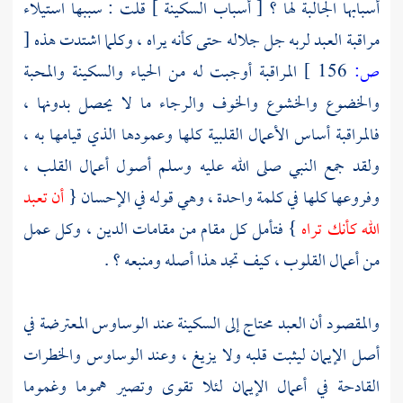
أسبابها الجالبة لها ؟ [ أسباب السكينة ] قلت : سببها استيلاء
مراقبة العبد لربه جل جلاله حتى كأنه يراه ، وكلما اشتدت هذه
[
ص:
156 ]
المراقبة أوجبت له من الحياء والسكينة والمحبة
والخضوع والخشوع والخوف والرجاء ما لا يحصل بدونها ،
فالمراقبة أساس الأعمال القلبية كلها وعمودها الذي قيامها به ،
ولقد جمع النبي صلى الله عليه وسلم أصول أعمال القلب ،
وفروعها كلها في كلمة واحدة ، وهي قوله في الإحسان {
أن تعبد
الله كأنك تراه
} فتأمل كل مقام من مقامات الدين ، وكل عمل
من أعمال القلوب ، كيف تجد هذا أصله ومنبعه ؟ .
والمقصود أن العبد محتاج إلى السكينة عند الوساوس المعترضة في
أصل الإيمان ليثبت قلبه ولا يزيغ ، وعند الوساوس والخطرات
القادحة في أعمال الإيمان لئلا تقوى وتصير هموما وغموما