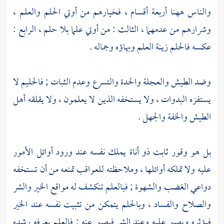
والناس ههنا أربعة أقسام ، فخيارهم من أوتي الحلم والعلم ،
وشرارهم من عدمهما ، الثالث : من أوتي علما بلا حلم ، الرابع :
عكسه فالحلم زينة العلم وبهاؤه وجماله .
وضد الطيش والعجلة والحدة والتسرع وعدم الثبات ; فالحليم لا
يستفزه البدوات ، ولا يستخفه الذين لا يعلمون ، ولا يقلقه أهل
الطيش والخفة والجهل .
بل هو وقور ثابت ذو أناة يملك نفسه عند ورود أوائل الأمور
عليه ولا تملكه أوائلها ، وملاحظته للعواقب تمنعه من أن تستخفه
دواعي الغضب والشهوة ; فبالعلم تنكشف له مواقع الخير والشر
والصلاح والفساد ، وبالحلم يتمكن من تثبيت نفسه عند الخير
فيؤثره ويصير عليه وعند الشر فيصبر عنه ; فالعلم يعرفه رشده