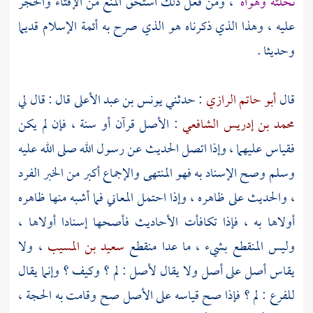
نحلته وهواه
، ومن فعل ذلك استحق المنع من الإفتاء والحجر
عليه ، وهذا الذي ذكرناه هو الذي صرح به أئمة الإسلام قديما
وحديثا .
قال
أبو حاتم الرازي
: حدثني
يونس بن عبد الأعلى
قال : قال لي
محمد بن إدريس الشافعي
: الأصل قرآن أو سنة ، فإن لم يكن
فقياس عليهما ، وإذا اتصل الحديث عن رسول الله صلى الله عليه
وسلم وصح الإسناد به فهو المنتهى والإجماع أكبر من الخبر الفرد
، والحديث على ظاهره ، وإذا احتمل المعاني فما أشبه منها ظاهره
أولاها به ، فإذا تكافأت الأحاديث فأصحها إسنادا أولاها ،
وليس المنقطع بشيء ، ما عدا منقطع
سعيد بن المسيب
، ولا
يقاس أصل على أصل ولا يقال لأصل : لم ؟ وكيف ؟ وإنما يقال
للفرع : لم ؟ فإذا صح قياسه على الأصل صح وقامت به الحجة ،