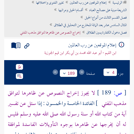
الرئيسية
إعلام الموقعين عن رب العالمين
تغيير الفتوى واختلافها
تراجم الأعلام
الشريعة مبنية على مصالح العباد
أقسام الحيل ومراتبها
فصل القسم الثالث من أنواع الحيل
المثال السادس عشر بعد المائة المخارج من التحليل في الطلاق
فصل دخول الكفارة يمين الطلاق
إخراج النصوص عن ظاهرها لتوافق مذهب المفتي
إعلام الموقعين عن رب العالمين
ابن القيم - أبو عبد الله محمد بن أبي بكر ابن قيم الجوزية
جزء
صفحة
4
189
[
ص:
189 ]
لا يجوز إخراج النصوص عن ظاهرها لتوافق
مذهب المفتي
] الفائدة الخامسة والخمسون : إذا
سئل عن تفسير
آية من كتاب الله أو سنة رسول الله صلى الله عليه وسلم فليس
له أن يخرجها عن ظاهرها بوجوه التأويلات الفاسدة لموافقة