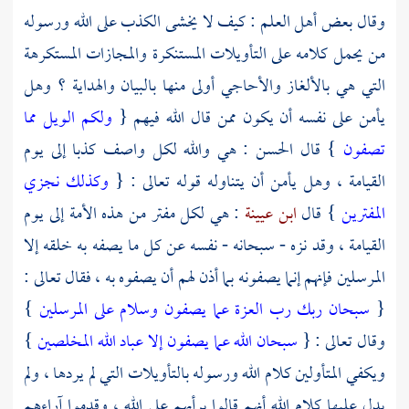
وقال بعض أهل العلم : كيف لا يخشى الكذب على الله ورسوله
من يحمل كلامه على التأويلات المستنكرة والمجازات المستكرهة
التي هي بالألغاز والأحاجي أولى منها بالبيان والهداية ؟ وهل
يأمن على نفسه أن يكون ممن قال الله فيهم {
ولكم الويل مما
تصفون
} قال
الحسن
: هي والله لكل واصف كذبا إلى يوم
القيامة ، وهل يأمن أن يتناوله قوله تعالى : {
وكذلك نجزي
المفترين
} قال
ابن عيينة
: هي لكل مفتر من هذه الأمة إلى يوم
القيامة ، وقد نزه - سبحانه - نفسه عن كل ما يصفه به خلقه إلا
المرسلين فإنهم إنما يصفونه بما أذن لهم أن يصفوه به ، فقال تعالى :
{
سبحان ربك رب العزة عما يصفون وسلام على المرسلين
}
وقال تعالى : {
سبحان الله عما يصفون إلا عباد الله المخلصين
}
ويكفي المتأولين كلام الله ورسوله بالتأويلات التي لم يردها ، ولم
يدل عليها كلام الله أنهم قالوا برأيهم على الله ، وقدموا آراءهم