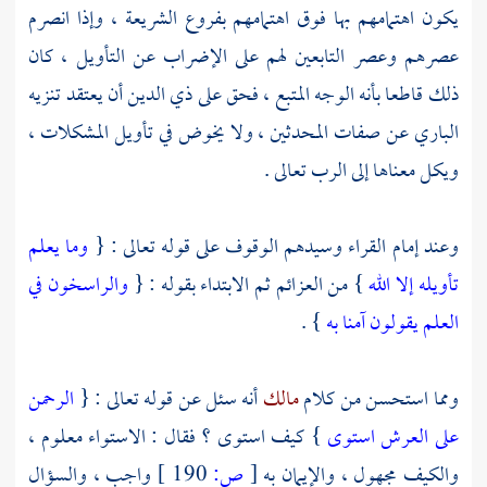
يكون اهتمامهم بها فوق اهتمامهم بفروع الشريعة ، وإذا انصرم
عصرهم وعصر التابعين لهم على الإضراب عن التأويل ، كان
ذلك قاطعا بأنه الوجه المتبع ، فحق على ذي الدين أن يعتقد تنزيه
الباري عن صفات المحدثين ، ولا يخوض في تأويل المشكلات ،
ويكل معناها إلى الرب تعالى .
وعند إمام القراء وسيدهم الوقوف على قوله تعالى : {
وما يعلم
تأويله إلا الله
} من العزائم ثم الابتداء بقوله : {
والراسخون في
العلم يقولون آمنا به
} .
ومما استحسن من كلام
مالك
أنه سئل عن قوله تعالى : {
الرحمن
على العرش استوى
} كيف استوى ؟ فقال : الاستواء معلوم ،
والكيف مجهول ، والإيمان به
[
ص:
190 ]
واجب ، والسؤال