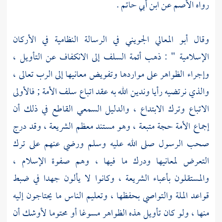
رواه
الأصم
عن
ابن أبي حاتم
.
وقال
أبو المعالي الجويني
في الرسالة النظامية في الأركان
الإسلامية " : ذهب أئمة
السلف
إلى الانكفاف عن التأويل ،
وإجراء الظواهر على مواردها وتفويض معانيها إلى الرب تعالى ،
والذي نرتضيه رأيا وندين الله به عقد اتباع سلف الأمة ; فالأولى
الاتباع وترك الابتداع ، والدليل السمعي القاطع في ذلك أن
إجماع الأمة حجة متبعة ، وهو مستند معظم الشريعة ، وقد درج
صحب الرسول صلى الله عليه وسلم ورضي عنهم على ترك
التعرض لمعانيها ودرك ما فيها ، وهم صفوة الإسلام ،
والمستقلون بأعباء الشريعة ، وكانوا لا يألون جهدا في ضبط
قواعد الملة والتواصي بحفظها ، وتعليم الناس ما يحتاجون إليه
منها ، ولو كان تأويل هذه الظواهر مسوغا أو محتوما لأوشك أن