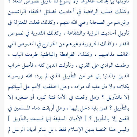
تأويلها بما يخالف ظاهرها ولا يسوغ لنا تأويل نصوص المعاد ؟
وكذلك فعلت
الرافضة
في أحاديث فضائل الخلفاء الراشدين
وغيرهم من الصحابة رضي الله عنهم ، وكذلك فعلت
المعتزلة
في
تأويل أحاديث الرؤية والشفاعة ، وكذلك
القدرية
في نصوص
القدر ، وكذلك
الحرورية
وغيرهم من
الخوارج
في النصوص التي
تخالف مذاهبهم ، وكذلك
القرامطة
والباطنية
طردت الباب ،
وطمث الوادي على القري ، وتأولت الدين كله ، فأصل خراب
الدين والدنيا إنما هو من التأويل الذي لم يرده الله ورسوله
بكلامه ولا دل عليه أنه مراده ، وهل اختلفت الأمم على أنبيائهم
إلا بالتأويل ؟ وهل وقعت في الأمة فتنة كبيرة أو صغيرة إلا
بالتأويل ؟ فمن بابه دخل إليها ، وهل أريقت دماء المسلمين في
الفتن إلا بالتأويل ؟ [ الأديان السابقة إنما فسدت بالتأويل ]
وليس هذا مختصا بدين الإسلام فقط ، بل سائر أديان الرسل لم