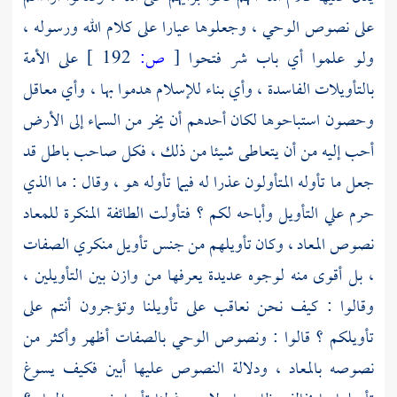
على نصوص الوحي ، وجعلوها عيارا على كلام الله ورسوله ،
ولو علموا أي باب شر فتحوا
[
ص:
192 ]
على الأمة
بالتأويلات الفاسدة ، وأي بناء للإسلام هدموا بها ، وأي معاقل
وحصون استباحوها لكان أحدهم أن يخر من السماء إلى الأرض
أحب إليه من أن يتعاطى شيئا من ذلك ، فكل صاحب باطل قد
جعل ما تأوله المتأولون عذرا له فيما تأوله هو ، وقال : ما الذي
حرم علي التأويل وأباحه لكم ؟ فتأولت الطائفة المنكرة للمعاد
نصوص المعاد ، وكان تأويلهم من جنس تأويل منكري الصفات
، بل أقوى منه لوجوه عديدة يعرفها من وازن بين التأويلين ،
وقالوا : كيف نحن نعاقب على تأويلنا وتؤجرون أنتم على
تأويلكم ؟ قالوا : ونصوص الوحي بالصفات أظهر وأكثر من
نصوصه بالمعاد ، ودلالة النصوص عليها أبين فكيف يسوغ