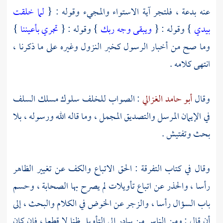
عنه بدعة ، فلتجر آية الاستواء والمجيء وقوله : {
لما خلقت
بيدي
} وقوله : {
ويبقى وجه ربك
} وقوله : {
تجري بأعيننا
}
وما صح من أخبار الرسول كخبر النزول وغيره على ما ذكرنا ،
انتهى كلامه .
وقال
أبو حامد الغزالي
: الصواب للخلف سلوك مسلك السلف
في الإيمان المرسل والتصديق المجمل ، وما قاله الله ورسوله ، بلا
بحث وتفتيش .
وقال في كتاب التفرقة : الحق الاتباع والكف عن تغيير الظاهر
رأسا ، والحذر عن اتباع تأويلات لم يصرح بها الصحابة ، وحسم
باب السؤال رأسا ، والزجر عن الخوض في الكلام والبحث ، إلى
أن قال : ومن الناس من يبادر إلى التأويل ظنا لا قطعا ، فإن كان