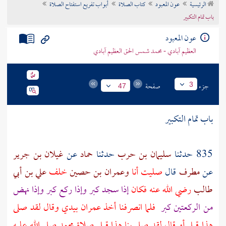
الرئيسية
عون المعبود
كتاب الصلاة
أبواب تفريع استفتاح الصلاة
تراجم الأعلام
باب تمام التكبير
عون المعبود
العظيم آبادي - محمد شمس الحق العظيم آبادي
جزء
صفحة
3
47
باب تمام التكبير
835 حدثنا
سليمان بن حرب
حدثنا
حماد
عن
غيلان بن جرير
عن
مطرف
قال
صليت أنا
وعمران بن حصين
خلف
علي بن أبي
طالب
رضي الله عنه فكان
إذا سجد كبر وإذا ركع كبر وإذا نهض
من الركعتين كبر
فلما انصرفنا أخذ
عمران
بيدي وقال لقد صلى
هذا قبل أو قال لقد صلى بنا هذا قبل صلاة محمد صلى الله عليه