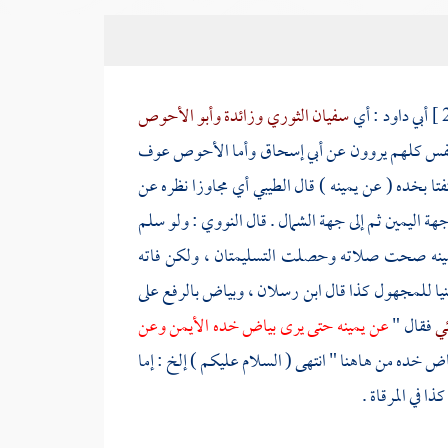
أبي داود :
أي
سفيان الثوري
وزائدة
وأبو الأحوص
نفس كلهم يروون عن
أبي إسحاق
وأما
الأحوص عوف
تا بخده ( عن يمينه ) قال
الطيبي
أي مجاوزا نظره عن
جهة اليمين ثم إلى جهة الشمال . قال
النووي
: ولو سلم
ن يمينه صحت صلاته وحصلت التسليمتان ، ولكن فاته
بنيا للمجهول كذا قال
ابن رسلان
، وبياض بالرفع على
ئي
فقال "
عن يمينه حتى يرى بياض خده الأيمن وعن
ض خده من هاهنا " انتهى ( السلام عليكم ) إلخ : إما
ا في المرقاة .