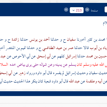
صفحة
213
ام
محمد بن كثير
أخبرنا
سفيان
ح و حدثنا
أحمد بن يونس
حدثنا
زائدة
ح و حد
اد بن أيوب
قالا حدثنا
عمر بن عبيد الطنافسي
ح و حدثنا
تميم بن المنتصر
أخب
سين بن محمد
حدثنا
إسرائيل
كلهم عن
أبي إسحق
عن
أبي الأحوص
عن
عبد 
ى الله عليه وسلم كان
يسلم عن يمينه وعن شماله حتى يرى بياض خده
السلام
حديث
سفيان
وحديث
إسرائيل
لم يفسره قال أبو داود ورواه
زهير
عن
أبي إسح
ن
أبيه
وعلقمة
عن
عبد الله
قال أبو داود
شعبة
كان ينكر هذا الحديث حديث
أب