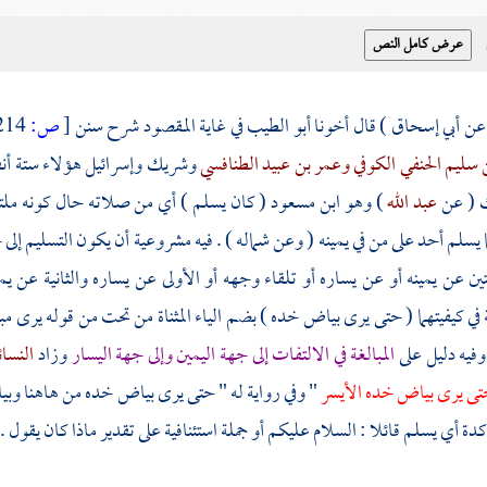
 عن
أبي إسحاق
) قال أخونا
أبو الطيب
في غاية المقصود شرح سنن
[
ص:
214 ]
 سليم الحنفي الكوفي
وعمر بن عبيد الطنافسي
وشريك
وإسرائيل
هؤلاء ستة أ
ك
( عن
عبد الله
) وهو ابن مسعود ( كان يسلم ) أي من صلاته حال كونه ملتف
ا يسلم أحد على من في يمينه ( وعن شماله ) . فيه مشروعية أن يكون التسليم إلى 
تين عن يمينه أو عن يساره أو تلقاء وجهه أو الأولى عن يساره والثانية ع
في كيفيتهما ( حتى يرى بياض خده ) بضم الياء المثناة من تحت من قوله يرى م
. وفيه دليل على
المبالغة في الالتفات إلى جهة اليمين وإلى جهة اليسار
وزاد
النسا
تى يرى بياض خده الأيسر
" وفي رواية له " حتى يرى بياض خده من هاهنا وبيا
ة أي يسلم قائلا : السلام عليكم أو جملة استئنافية على تقدير ماذا كان يقول . كذ