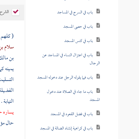
باب النهي عن الصلاة في مبارك الإبل
الشرح
باب متى يؤمر الغلام بالصلاة
( كلهم
باب بدء الأذان
سلام بن
باب كيف الأذان
بن مال
باب في الإقامة
يمينه كم
التسليم
باب في الرجل يؤذن ويقيم آخر
الفضيلة 
باب رفع الصوت بالأذان
النيابة 
باب ما يجب على المؤذن من تعاهد الوقت
يساره ح
حال مؤكد
باب الأذان فوق المنارة
باب في المؤذن يستدير في أذانه