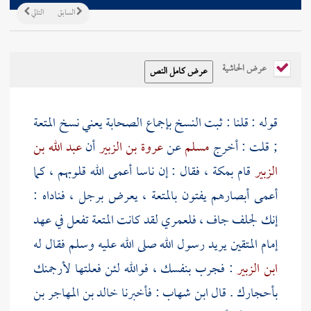
السابق
التالي
عرض الحاشية
قوله : قلنا : ثبت النسخ بإجماع الصحابة يعني نسخ المتعة
; قلت : أخرج
مسلم
عن
عروة بن الزبير
أن
عبد الله بن
الزبير
قام
بمكة
، فقال : إن ناسا أعمى الله قلوبهم ، كما
أعمى أبصارهم يفتون بالمتعة ، يعرض برجل ، فناداه :
إنك لجلف جاف ، فلعمري لقد كانت المتعة تفعل في عهد
إمام المتقين يريد رسول الله صلى الله عليه وسلم فقال له
ابن الزبير
: فجرب بنفسك ، فوالله لئن فعلتها لأرجمنك
بأحجارك . قال
ابن شهاب
: فأخبرنا
خالد بن المهاجر بن