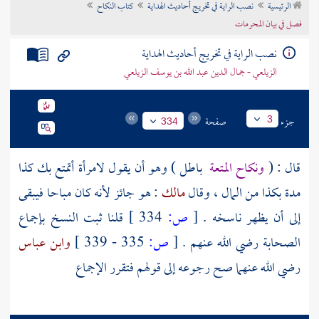
الرئيسية
نصب الراية في تخريج أحاديث الهداية
كتاب النكاح
تراجم الأعلام
فصل في بيان المحرمات
نصب الراية في تخريج أحاديث الهداية
الزيلعي - جمال الدين عبد الله بن يوسف الزيلعي
جزء
صفحة
3
334
قال : (
ونكاح المتعة
باطل ) وهو أن يقول لامرأة أتمتع بك كذا
مدة بكذا من المال ، وقال
مالك
: هو جائز لأنه كان مباحا فيبقى
إلى أن يظهر ناسخه .
[
ص:
334 ]
قلنا ثبت النسخ بإجماع
الصحابة رضي الله عنهم .
[
ص:
335 - 339 ]
وابن عباس
رضي الله عنهما صح رجوعه إلى قولهم فتقرر الإجماع