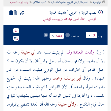
الرئيسية
نصب الراية في تخريج أحاديث الهداية
كتاب الطلاق
باب ثبوت النسب
تراجم الأعلام
نصب الراية في تخريج أحاديث الهداية
الزيلعي - جمال الدين عبد الله بن يوسف الزيلعي
جزء
صفحة
3
543
( وإذا
ولدت المعتدة ولدا
لم يثبت نسبه عند
أبي حنيفة
رحمه الله
إلا أن يشهد بولادتها رجلان أو رجل وامرأتان إلا أن يكون هناك
حبل ظاهر أو اعتراف من قبل الزوج فيثبت النسب من غير
شهادة . وقال
أبو يوسف
ومحمد
رحمهما الله: يثبت في الجميع
بشهادة امرأة واحدة ) ; لأن الفراش قائم بقيام العدة وهو ملزم
للنسب ، والحاجة إلى تعيين الولد أنه منها فيتعين بشهادتها كما في
حال قيام النكاح .
ولأبي حنيفة
رحمه الله أن العدة تنقضي بإقرارها