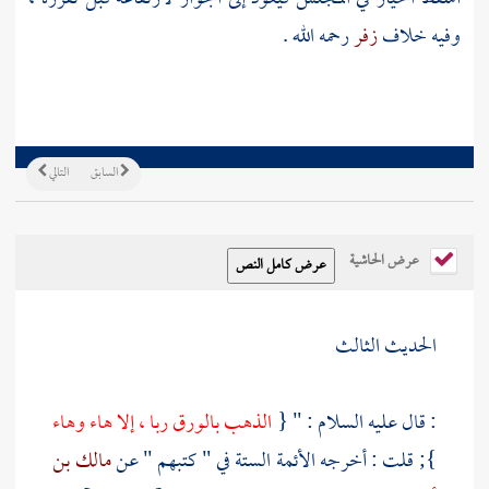
وفيه خلاف
زفر
رحمه الله .
السابق
التالي
عرض الحاشية
الحديث الثالث
: قال عليه السلام : " {
الذهب بالورق ربا ، إلا هاء وهاء
}; قلت : أخرجه الأئمة الستة في " كتبهم " عن
مالك بن