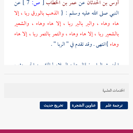
أوس بن الحدثان
عن
عمر بن الخطاب
[
ص:
7 ]
عن
النبي صلى الله عليه وسلم : {
الذهب بالورق ربا ، إلا
هاء وهاء ، والبر بالبر ربا ، إلا هاء وهاء ، والشعير
بالشعير ربا ، إلا هاء وهاء ، والتمر بالتمر ربا ، إلا هاء
وهاء
}انتهى . وقد تقدم في " الربا " .
الحديث الرابع : قال عليه السلام
لمالك بن الحويرث
،
وابن عمر
: " {
إذا سافرتما فأذنا وأقيما
}" قلت : أخرجه
الأئمة الستة في " كتبهم " مطولا ومختصرا عن
مالك بن
الخدمات العلمية
الحويرث
، قال : أتيت النبي صلى الله عليه وسلم أنا
وصاحب لي ، وفي رواية : وابن عم لي ، وفي رواية
ترجمة علم
عناوين الشجرة
تخريج حديث
للنسائي
:
وابن عمر
، فلما أردنا الانصراف ، قال لنا : إذا
حضرت الصلاة ، فأذنا وأقيما ، ويؤمكما أكبركما انتهى .