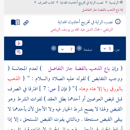
الرئيسية
نصب الراية في تخريج أحاديث الهداية
كتاب الصرف
تراجم الأعلام
إذا باع الذهب بالفضة جاز التفاضل
نصب الراية في تخريج أحاديث الهداية
الزيلعي - جمال الدين عبد الله بن يوسف الزيلعي
جزء
صفحة
5
7
( وإن
باع الذهب بالفضة جاز التفاضل
) لعدم المجانسة (
ووجب التقابض ) لقوله عليه الصلاة والسلام : " {
الذهب
بالورق ربا إلا هاء وهاء
}" ( فإن
[
ص:
7 ]
افترقا في الصرف
قبل قبض العوضين أو أحدهما بطل العقد ) لفوات الشرط وهو
القبض ولهذا لا يصح شرط الخيار فيه ولا الأجل لأن بأحدهما لا
يبقى القبض مستحقا . وبالثاني يفوت القبض المستحق ، إلا إذا
أسقط الخيار في المجلس فيعود إلى الجواز لارتفاعه قبل تقرره ،