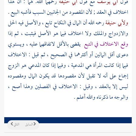
قول
أبي يوسف
مع قول
أبي حنيفة
رحمهما الله. لهما : أن هذا
اختلاف في العقد ; لأن المقصود من الجانبين السبب فأشبه البيع .
ولأبي حنيفة
رحمه الله أن المال في النكاح تابع ، والأصل فيه الحل
والازدواج والملك ولا اختلاف فيما هو الأصل فيثبت ، ثم إذا
وقع الاختلاف في التبع
يقضى بالأقل لاتفاقهما عليه ، ويستوي
دعوى أقل المالين أو أكثرهما في الصحيح ، ثم قيل : الاختلاف
فيما إذا كانت المرأة هي المدعية ، وفيما إذا كان المدعي هو الزوج
إجماع على أنه لا تقبل لأن مقصودها قد يكون المال ومقصوده
ليس إلا بالعقد ، وقيل : الاختلاف في الفصلين وهذا أصح ،
والوجه ما ذكرناه والله أعلم .
السابق
التالي