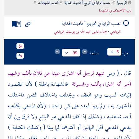
الرئيسية
نصب الراية في تخريج أحاديث الهداية
كتاب الشهادات
تراجم الأعلام
باب الاختلاف في الشهادة
نصب الراية في تخريج أحاديث الهداية
الزيلعي - جمال الدين عبد الله بن يوسف الزيلعي
جزء
صفحة
5
99
قال : ( ومن
شهد لرجل أنه اشترى عبدا من فلان بألف وشهد
آخر أنه اشتراه بألف وخمسمائة
فالشهادة باطلة ) لأن المقصود
إثبات السبب وهو العقد ، ويختلف باختلاف الثمن فاختلف
المشهود به ، ولم يتم العدد على كل واحد ، ولأن المدعي يكذب
أحد شاهديه ، وكذلك إذا كان المدعي هو البائع ولا فرق بين أن
يدعي المدعي أقل المالين أو أكثرهما لما بينا ( وكذلك الكتابة )
لأن المقصود هو العقد إن كان المدعي هو العبد فظاهر وكذا إذا