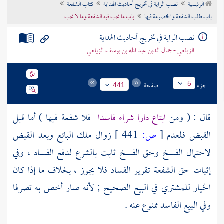
الرئيسية
نصب الراية في تخريج أحاديث الهداية
كتاب الشفعة
تراجم الأعلام
باب طلب الشفعة والخصومة فيها
باب ما تجب فيه الشفعة وما لا تجب
نصب الراية في تخريج أحاديث الهداية
الزيلعي - جمال الدين عبد الله بن يوسف الزيلعي
جزء
صفحة
5
441
قال : ( ومن
ابتاع دارا شراء فاسدا
فلا شفعة فيها ) أما قبل
القبض فلعدم
[
ص:
441 ]
زوال ملك البائع وبعد القبض
لاحتمال الفسخ وحق الفسخ ثابت بالشرع لدفع الفساد ، وفي
إثبات حق الشفعة تقرير الفساد فلا يجوز ، بخلاف ما إذا كان
الخيار للمشتري في البيع الصحيح ; لأنه صار أخص به تصرفا
وفي البيع الفاسد ممنوع عنه .