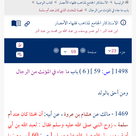
الرئيسية
الاستذكار الجامع لمذاهب فقهاء الأمصار
كتاب الوصية
تراجم الأعلام
باب ما جاء في المؤنث من الرجال
قصة المخنث الذي كان عند أم سلمة
الاستذكار الجامع لمذاهب فقهاء الأمصار
ابن عبد البر - أبو عمر يوسف بن عبد الله بن محمد بن عبد البر
جزء
صفحة
23
59
1498
[
ص:
59 ]
( 6 ) باب
ما جاء في المؤنث من الرجال
ومن أحق بالولد
1469 -
مالك
عن
هشام بن عروة
، عن أبيه;
أن مخنثا كان عند
أم
سلمة
، زوج النبي صلى الله عليه وسلم فقال :
لعبد الله بن أبي
أمية
، ورسول الله صلى الله عليه وسلم
[
ص:
60 ]
يسمع : يا