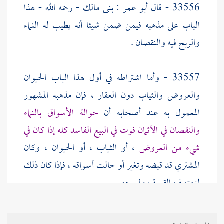
33556 - قال
أبو عمر
: بنى
مالك
- رحمه الله - هذا
الباب على مذهبه فيمن ضمن شيئا أنه يطيب له النماء
والربح فيه والنقصان .
33557 - وأما اشتراطه في أول هذا الباب الحيوان
والعروض والثياب دون العقار ، فإن مذهبه المشهور
المعمول به عند أصحابه أن
حوالة الأسواق بالنماء
والنقصان في الأثمان فوت في البيع الفاسد كله إذا كان في
شيء من العروض
، أو الثياب ، أو الحيوان ، وكان
المشتري قد قبضه وتغير أو حالت أسواقه ، فإذا كان ذلك
لزمته فيه القيمة ، ولم يرده .
33558 وأما العقار ، فليس حوالة الأسواق فيه فوتا