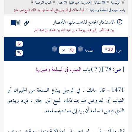
الرئيسية
الاستذكار الجامع لمذاهب فقهاء الأمصار
كتاب الوصية
تراجم الأعلام
باب العيب في السلعة وضمانها
قول مالك في الرجل يبتاع السلعة فيوجد ذلك البيع غير جائز
الاستذكار الجامع لمذاهب فقهاء الأمصار
ابن عبد البر - أبو عمر يوسف بن عبد الله بن محمد بن عبد البر
جزء
صفحة
23
78
[
ص:
78 ]
( 7 ) باب
العيب في السلعة وضمانها
1471 - قال
مالك
: في الرجل يبتاع السلعة من الحيوان أو
الثياب أو العروض فيوجد ذلك البيع غير جائز ، فيرد ويؤمر
الذي قبض السلعة أن يرد إلى صاحبه سلعته .
قال
مالك
: فليس لصاحب السلعة إلا قيمتها يوم قبضت منه ،