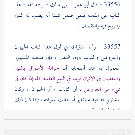
33556 - قال
أبو عمر
: بنى
مالك
- رحمه الله - هذا
الباب على مذهبه فيمن ضمن شيئا أنه يطيب له النماء
والربح فيه والنقصان .
33557 - وأما اشتراطه في أول هذا الباب الحيوان
والعروض والثياب دون العقار ، فإن مذهبه المشهور
المعمول به عند أصحابه أن
حوالة الأسواق بالنماء
والنقصان في الأثمان فوت في البيع الفاسد كله إذا كان في
شيء من العروض
، أو الثياب ، أو الحيوان ، وكان
المشتري قد قبضه وتغير أو حالت أسواقه ، فإذا كان ذلك
لزمته فيه القيمة ، ولم يرده .
33558 وأما العقار ، فليس حوالة الأسواق فيه فوتا