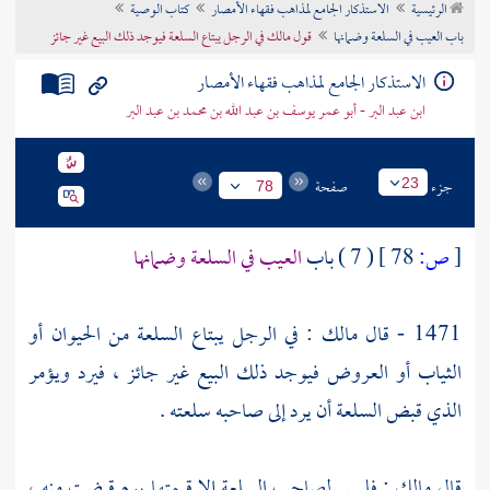
الرئيسية
الاستذكار الجامع لمذاهب فقهاء الأمصار
كتاب الوصية
تراجم الأعلام
باب العيب في السلعة وضمانها
قول مالك في الرجل يبتاع السلعة فيوجد ذلك البيع غير جائز
الاستذكار الجامع لمذاهب فقهاء الأمصار
ابن عبد البر - أبو عمر يوسف بن عبد الله بن محمد بن عبد البر
جزء
صفحة
23
78
[
ص:
78 ]
( 7 ) باب
العيب في السلعة وضمانها
1471 - قال
مالك
: في الرجل يبتاع السلعة من الحيوان أو
الثياب أو العروض فيوجد ذلك البيع غير جائز ، فيرد ويؤمر
الذي قبض السلعة أن يرد إلى صاحبه سلعته .
قال
مالك
: فليس لصاحب السلعة إلا قيمتها يوم قبضت منه ،