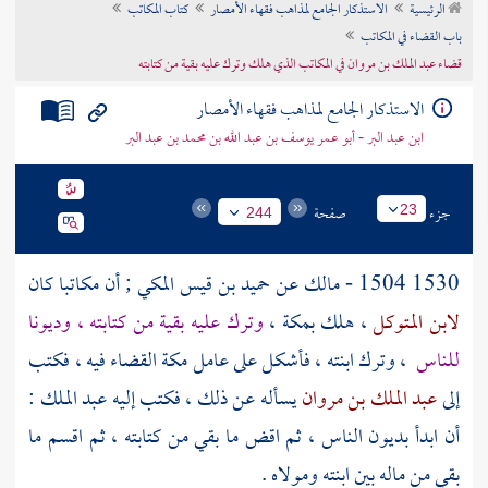
الرئيسية
الاستذكار الجامع لمذاهب فقهاء الأمصار
كتاب المكاتب
تراجم الأعلام
باب القضاء في المكاتب
قضاء عبد الملك بن مروان في المكاتب الذي هلك وترك عليه بقية من كتابته
الاستذكار الجامع لمذاهب فقهاء الأمصار
ابن عبد البر - أبو عمر يوسف بن عبد الله بن محمد بن عبد البر
جزء
صفحة
23
244
1530 1504 - مالك عن
حميد بن قيس المكي
; أن مكاتبا كان
لابن المتوكل
، هلك
بمكة
،
وترك عليه بقية من كتابته ، وديونا
للناس
، وترك ابنته ، فأشكل على عامل
مكة
القضاء فيه ، فكتب
إلى
عبد الملك بن مروان
يسأله عن ذلك ، فكتب إليه
عبد الملك
:
أن ابدأ بديون الناس ، ثم اقض ما بقي من كتابته ، ثم اقسم ما
بقي من ماله بين ابنته ومولاه .