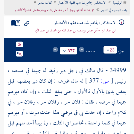
الرئيسية
الاستذكار الجامع لمذاهب فقهاء الأمصار
كتاب المدبر
تراجم الأعلام
باب الوصية في التدبير
كل عتاقة أعتقها رجل أنه يردها متى شاء ويغيرها متى شاء إلا التدبير
الاستذكار الجامع لمذاهب فقهاء الأمصار
ابن عبد البر - أبو عمر يوسف بن عبد الله بن محمد بن عبد البر
جزء
صفحة
23
377
34999 - قال
مالك
في رجل دبر رقيقا له جميعا في صحته ،
وليس
[
ص:
377 ]
له مال غيرهم : إن كان دبر بعضهم قبل
بعض بدئ بالأول فالأول ، حتى يبلغ الثلث ، وإن كان دبرهم
جميعا في مرضه ، فقال : فلان حر ، وفلان حر ، وفلان حر ، في
كلام واحد ، إن حدث بي في مرضي هذا حدث موت ، أو دبرهم
جميعا في كلمة واحدة ، تحاصوا في الثلث ، ولم يبدأ أحد منهم قبل
صاحبه ، وإنما هي وصية ، وإنما لهم الثلث ، يقسم بينهم