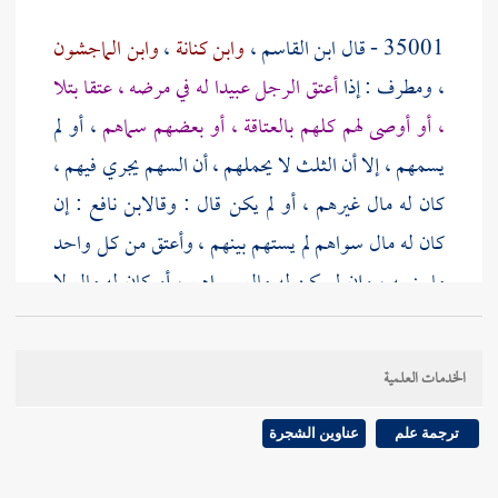
35001 - قال
ابن القاسم
،
وابن كنانة
،
وابن الماجشون
،
ومطرف
: إذا
أعتق الرجل عبيدا له في مرضه ، عتقا بتلا
، أو أوصى لهم كلهم بالعتاقة ، أو بعضهم سماهم
، أو لم
يسمهم ، إلا أن الثلث لا يحملهم ، أن السهم يجري فيهم ،
كان له مال غيرهم ، أو لم يكن قال : وقال
ابن نافع
: إن
كان له مال سواهم لم يستهم بينهم ، وأعتق من كل واحد
ما ينوبه ، وإن لم يكن له مال سواهم ، أو كان له مال لا
يقوم ، فإنه يقرع بينهم .
الخدمات العلمية
35002 - وقال
أصبغ
،
وأشهب
: إنما القرعة في الوصية
، وأما العتق
[
ص:
378 ]
البتل فهم فيه كالمدبرين .
ترجمة علم
عناوين الشجرة