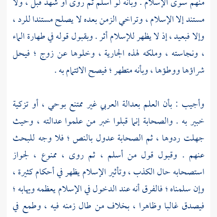
منهم سوى الإسلام . وبأنه لو أسلم ثم روى أو شهد قبل ، ولا
مستند إلا الإسلام ، وتراخي الزمن بعده لا يصلح مستندا للرد ،
وإلا فبعيد ، إذ لا يظهر للإسلام أثر . وبقبول قوله في طهارة الماء
، ونجاسته ، وملكه لهذه الجارية ، وخلوها عن زوج ؛ فيحل
شراؤها ووطؤها ، وبأنه متطهر ؛ فيصح الائتمام به .
وأجيب : بأن العلم بعدالة العربي غير ممتنع بوحي ، أو تزكية
خبير به . والصحابة إنما قبلوا خبر من علموا عدالته ، وحيث
جهلت ردوها ، ثم الصحابة عدول بالنص ؛ فلا وجه للبحث
عنهم . وقبول قول من أسلم ، ثم روى ، ممنوع ، لجواز
استصحابه حال الكذب ، وتأثير الإسلام يظهر في أحكام كثيرة ،
وإن سلمناه ؛ فالفرق أنه عند الدخول في الإسلام يعظمه ويهابه ؛
فيصدق غالبا وظاهرا ، بخلاف من طال زمنه فيه ، وطمع في