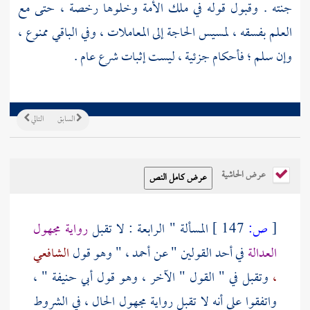
جنته . وقبول قوله في ملك الأمة وخلوها رخصة ، حتى مع
العلم بفسقه ، لمسيس الحاجة إلى المعاملات ، وفي الباقي ممنوع ،
وإن سلم ؛ فأحكام جزئية ، ليست إثبات شرع عام .
السابق
التالي
عرض الحاشية
[
ص:
147 ]
المسألة " الرابعة : لا تقبل
رواية مجهول
العدالة
في أحد القولين " عن
أحمد ،
" وهو قول
الشافعي
،
وتقبل في " القول " الآخر ، وهو قول
أبي حنيفة
" ،
واتفقوا على أنه لا تقبل رواية مجهول الحال ، في الشروط