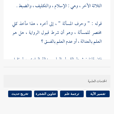
الثلاثة الأخر ، وهي : الإسلام ، والتكليف ، والضبط .
قوله : " وحرف المسألة " ، إلى آخره ، هذا مأخذ كلي
مختصر للمسألة ، وهو أن شرط قبول الرواية ، هل هو
العلم بالعدالة ، أو عدم العلم بالفسق ؟
فإن قلنا : شرط القبول العلم بعدالة الراوي ، لم تقبل
رواية المجهول ؛ لأن عدالته غير معلومة ، وهو معنى قوله
: فلا تقبل للجهل بها .
الخدمات العلمية
وإن قلنا : شرط القبول عدم العلم بالفسق ، قبلت رواية
تفسير الآية
ترجمة علم
عناوين الشجرة
تخريج حديث
المجهول ، لعدم العلم بفسقه ، وإليه يرجع الضمير في
قوله : " فتقبل لعدمه ههنا " .