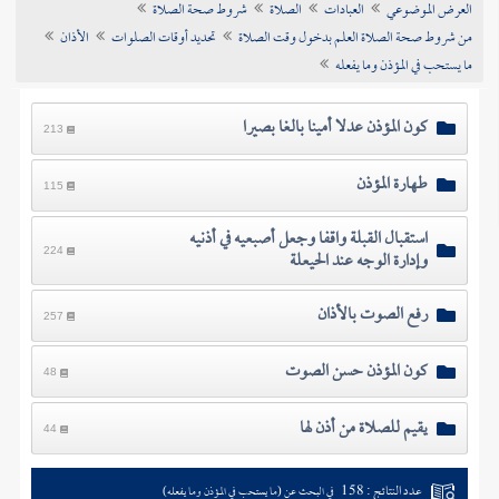
العرض الموضوعي
العبادات
الصلاة
شروط صحة الصلاة
تراجم الأعلام
من شروط صحة الصلاة العلم بدخول وقت الصلاة
تحديد أوقات الصلوات
الأذان
ما يستحب في المؤذن وما يفعله
كون المؤذن عدلا أمينا بالغا بصيرا
213
طهارة المؤذن
115
استقبال القبلة واقفا وجعل أصبعيه في أذنيه
وإدارة الوجه عند الحيعلة
224
رفع الصوت بالأذان
257
كون المؤذن حسن الصوت
48
يقيم للصلاة من أذن لها
44
عدد النتائج : 158
في البحث عن (ما يستحب في المؤذن وما يفعله)