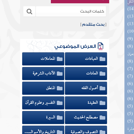
الكل
[
بحث متقدم
]
(8) الأشباه والنظائر على مذاهب أبي حنيفة
العرض الموضوعي
نعمان
العبادات
المعاملات
العادات
الآداب الشرعية
أصول الفقه
المنطق
العقيدة
التفسير وعلوم القرآن
مصطلح الحديث
السيرة
(5) إتحاف المهرة بالفوائد المبتكرة من أطراف
عشرة
التصوف والصوفية
التاريخ والأمم السابقة