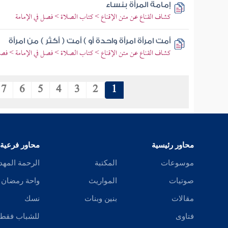
إمامة المرأة بنساء
كشاف القناع عن متن الإقناع > كتاب الصلاة > فصل في الإمامة
أمت امرأة امرأة واحدة أو ) أمت ( أكثر ) من امرأة
كشاف القناع عن متن الإقناع > كتاب الصلاة > فصل في الإمامة > فصل 
7
6
5
4
3
2
1
محاور رئيسية
محاور فرعية
موسوعات
المكتبة
الرحمة المهد
صوتيات
المواريث
واحة رمضان
مقالات
بنين وبنات
نسك
فتاوى
للشباب فقط