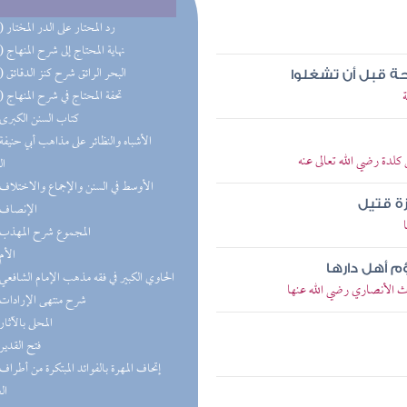
(14) رد المحتار على الدر المختار
(13) نهاية المحتاج إلى شرح المنهاج
(13) البحر الرائق شرح كنز الدقائق
الحة قبل أن تشغلوا
(10) تحفة المحتاج في شرح المنهاج
(9) كتاب السنن الكبرى
لدة رضي الله تعالى عنه
ال
(8) الأوسط في السنن والإجماع والاختلاف
زة قتيل
(7) الإنصاف
(7) المجموع شرح المهذب
(6) الأم
م أهل دارها
(6) الحاوي الكبير في فقه مذهب الإمام الشافعي
ث الأنصاري رضي الله عنها
(6) شرح منتهى الإرادات
(5) المحلى بالآثار
(5) فتح القدير
ال