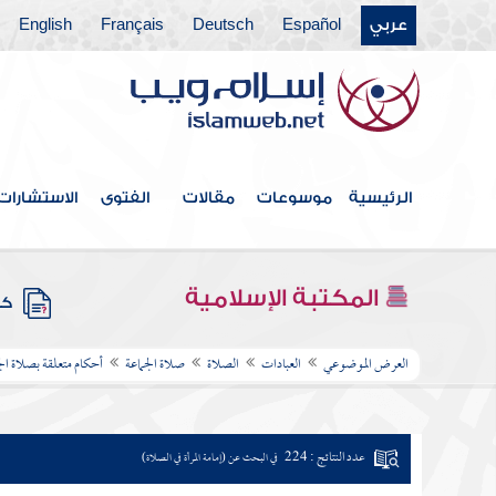
عربي
Español
Deutsch
Français
English
الرئيسية
موسوعات
مقالات
الفتوى
الاستشارات
المكتبة الإسلامية
كتب
العرض الموضوعي
العبادات
الصلاة
صلاة الجماعة
أحكام متعلقة بصلاة الج
عدد النتائج : 224
في البحث عن (إمامة المرأة في الصلاة)