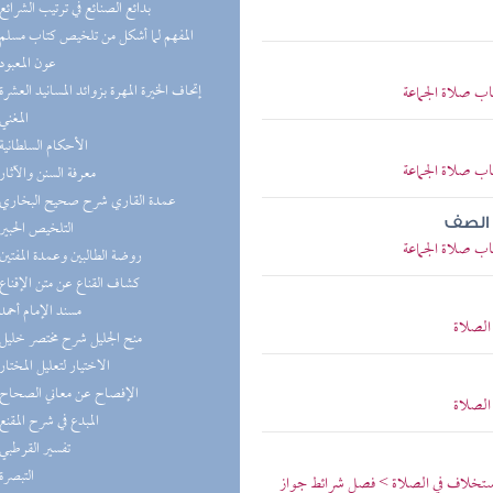
(4) بدائع الصنائع في ترتيب الشرائع
(4) المفهم لما أشكل من تلخيص كتاب مسلم
(4) عون المعبود
(4) إتحاف الخيرة المهرة بزوائد المسانيد العشرة
اب صلاة الجماعة
(4) المغني
(3) الأحكام السلطانية
اب صلاة الجماعة
(3) معرفة السنن والآثار
(3) عمدة القاري شرح صحيح البخاري
 الصف
(3) التلخيص الحبير
اب صلاة الجماعة
(3) روضة الطالبين وعمدة المفتين
(3) كشاف القناع عن متن الإقناع
(3) مسند الإمام أحمد
الصلاة
(3) منح الجليل شرح مختصر خليل
(2) الاختيار لتعليل المختار
(2) الإفصاح عن معاني الصحاح
الصلاة
(2) المبدع في شرح المقنع
(2) تفسير القرطبي
(2) التبصرة
لاستخلاف في الصلاة > فصل شرائط جواز