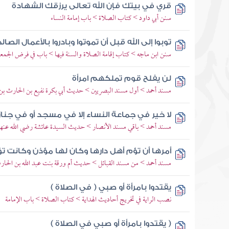
قري في بيتك فإن الله تعالى يرزقك الشهادة
سنن أبي داود > كتاب الصلاة > باب إمامة النساء
توبوا إلى الله قبل أن تموتوا وبادروا بالأعمال الص
سنن ابن ماجه > كتاب إقامة الصلاة والسنة فيها > باب في فرض الجمعة
لن يفلح قوم تملكهم امرأة
مسند أحمد > أول مسند البصريين > حديث أبي بكرة نفيع بن الحارث بن ك
لا خير في جماعة النساء إلا في مسجد أو في جنا
مسند أحمد > باقي مسند الأنصار > حديث السيدة عائشة رضي الله عنها
أمرها أن تؤم أهل دارها وكان لها مؤذن وكانت تؤ
مسند أحمد > من مسند القبائل > حديث أم ورقة بنت عبد الله بن الحار
يقتدوا بامرأة أو صبي ( في الصلاة )
نصب الراية في تخريج أحاديث الهداية > كتاب الصلاة > باب الإمامة
( يقتدوا بامرأة أو صبي في الصلاة )