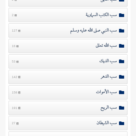
سب الكتب السماوية
2
سب النبي صلى الله عليه وسلم
127
سب الله تعالى
16
سب الديك
53
سب الدهر
142
سب الأموات
158
سب الريح
191
سب الشيطان
27