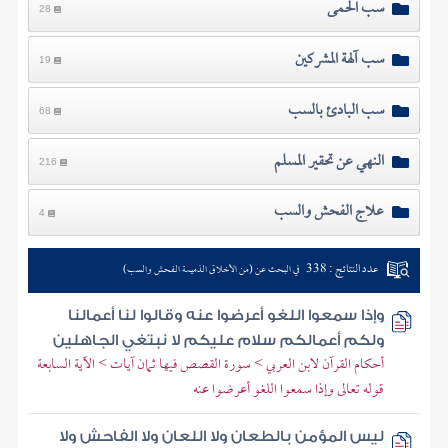
سب الحمى
28
سب آلهة المشركين
19
سب البادئ بالسب
68
النهي عن تحقير المسلم
216
علاج الفحش والسب
4
عدد النتائج : 338
في البحث عن (من الأخلاق الذميمة الفحش والسب)
وإذا سمعوا اللغو أعرضوا عنه وقالوا لنا أعمالنا
ولكم أعمالكم سلام عليكم لا نبتغي الجاهلين
أحكام القرآن لابن العربي > سورة القصص فيها ثمان آيات > الآية السابعة
قوله تعالى وإذا سمعوا اللغو أعرضوا عنه
ليس المؤمن بالطعان ولا اللعان ولا الفاحش ولا