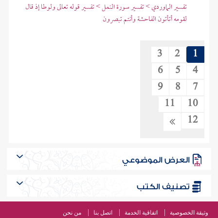
تفسير الماوردي > تفسير سورة النمل > تفسير قوله تعالى ولوطا إذ قال
لقومه أتأتون الفاحشة وأنتم تبصرون
3
2
1
6
5
4
9
8
7
11
10
12
العرض الموضوعي
تصنيف الكتب
وثيقة الخصوصية
اتفاقية الخدمة
اتصل بنا
من نحن