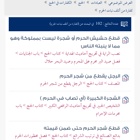
العرض الموضوعي
العبادات
الحج
الكفارات في الحج
تراجم الأعلام
كفارة من أتلف نبات الحرم
عدد النتائج : 102
في البحث عن (كفارة من أتلف نبات الحرم)
قطع حشيش الحرم أو شجرة ليست بمملوكة وهو
مما لا ينبته الناس
نصب الراية في تخريج أحاديث الهداية > كتاب الحج > باب الجنايات >
فصل صيد البر محرم على المحرم وصيد البحر حلال
الرجل يقطع من شجر الحرم
المصنف > كتاب الحج > الرجل يقطع من شجر الحرم
الشجرة الكبيرة (أي تصاب في الحرم )
التلخيص الحبير في تخريج أحاديث الرافعي الكبير > كتاب الحج > باب
محرمات الإحرام
قطع شجر الحرم حتى ضمن قيمته
بدائع الصنائع في ترتيب الشرائع > كتاب الحج > فصل محظورات الحرم