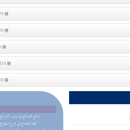
878
599
58
1254
200
(7) بدائع الصنائع في ترتيب الشرائع
(4) تحفة المحتاج في شرح المنهاج