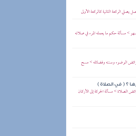
يصلي الركعة الثانية كالركعة الأولى
هو > مسألة حكم ما يعمله المرء في صلاته
رائض الوضوء وسننه وفضائله > مسح
ا ؟ ( في الصلاة )
 الصلاة > مسألة الحركة إلى الأركان