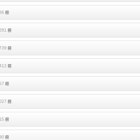
486
1281
1739
1412
767
1027
315
290