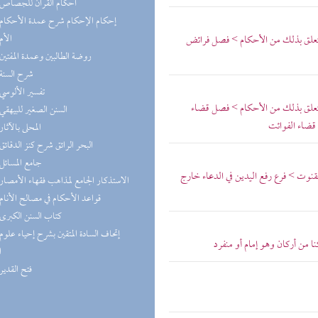
(1) أحكام القرآن للجصاص
(1) إحكام الإحكام شرح عمدة الأحكام
(1) الأم
يتعلق بذلك من الأحكام > فصل فرائض
(1) روضة الطالبين وعمدة المفتين
(1) شرح السنة
(1) تفسير الألوسي
يتعلق بذلك من الأحكام > فصل قضاء
(1) السنن الصغير للبيهقي
 قضاء الفوائت
(1) المحلى بالآثار
(1) البحر الرائق شرح كنز الدقائق
(1) جامع المسائل
نوت > فرع رفع اليدين في الدعاء خارج
(1) الاستذكار الجامع لمذاهب فقهاء الأمصار
(1) قواعد الأحكام في مصالح الأنام
(1) كتاب السنن الكبرى
ا من أركان وهو إمام أو منفرد
ا
(1) فتح القدير