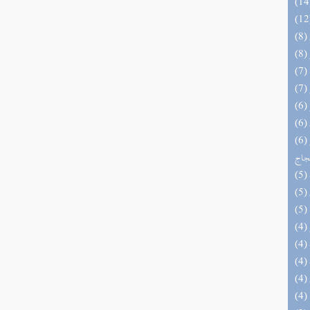
(6) السراج الوهاج من كشف مطالب صحيح
حجاج