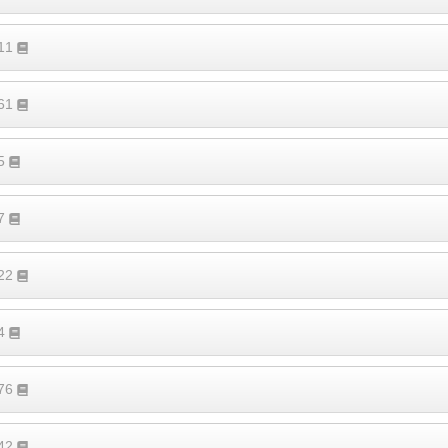
711
161
35
37
322
94
276
542