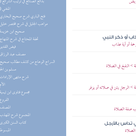
مريض
(14) بدائع الصنائع في ترتيب الشرائع
(12) المغني
(8) فتح الباري شرح صحيح البخاري
(8) مواهب الجليل في شرح مختصر خليل
(7) صحيح ابن خزيمة
اب أو ذكر النبي
(7) تحفة المحتاج في شرح المنهاج
مة أو آية عذاب
(6) فيض القدير
(6) مصنف عبد الرزاق
 > النفخ في الصلاة
مسلم بن ال
(5) شرح منتهى الإرادات
(5) الأم
> الرجل يئن في صلاته أو يزفر
(5) مجموع فتاوى ابن تيمية
(4) الفروع
(4) المصنف
اب صفة الصلاة
(4) المجموع شرح المهذب
(4) كتاب السنن الكبرى
 تداس بالأرجل
(4) المبسوط
الصلاة