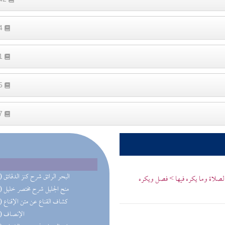
54
11
95
27
(33) البحر الرائق شرح كنز الدقائق
الصلاة وما يكره فيها > فصل ويكره
(21) منح الجليل شرح مختصر خليل
(20) كشاف القناع عن متن الإقناع
(17) الإنصاف