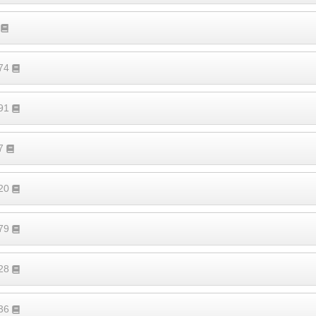
9
274
591
87
120
379
128
136