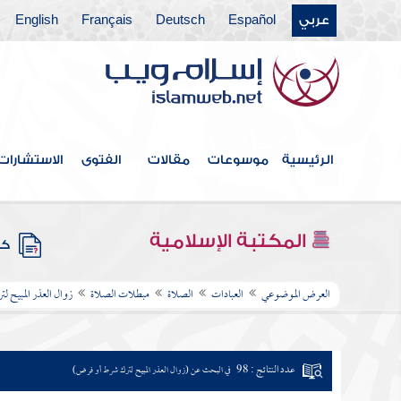
عربي
Español
Deutsch
Français
English
الرئيسية
موسوعات
مقالات
الفتوى
الاستشارات
المكتبة الإسلامية
كتب
العرض الموضوعي
العبادات
الصلاة
مبطلات الصلاة
زوال العذر المبيح 
عدد النتائج : 98
في البحث عن (زوال العذر المبيح لترك شرط أو فرض)