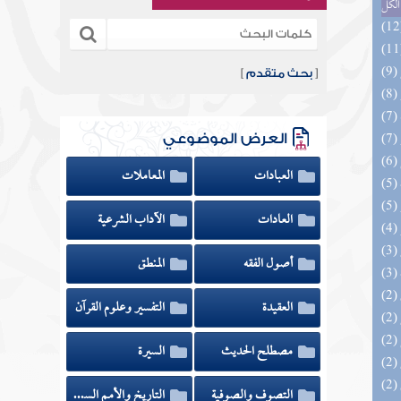
الكل
[
بحث متقدم
]
العرض الموضوعي
العبادات
المعاملات
العادات
الآداب الشرعية
أصول الفقه
المنطق
العقيدة
التفسير وعلوم القرآن
مصطلح الحديث
السيرة
(2) إتحاف السادة المتقين بشرح إحياء علوم
التصوف والصوفية
التاريخ والأمم السابقة