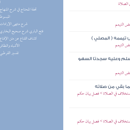
ا
 الصلاة
(2) تحفة المحتاج في شرح المنهاج
(1) المبسوط
(1) شرح منتهى الإرادات
قض التيمم
(1) فتح الباري شرح صحيح البخاري
(1) كشاف القناع عن متن الإقناع
 تيممه ( المصلي )
قض التيمم
(1) الأشباه والنظائر
(1) تفسير القرطبي
 سلم وعليه سجدتا السهو
قض التيمم
ا بقي من صلاته
لاستخلاف في الصلاة > فصل بيان حكم
لاستخلاف في الصلاة > فصل بيان حكم