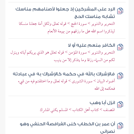
الرد على المشركين إذ جعلوا لأصنامهم مناسك
تشابه مناسك الحج
التحرير والتنوير > سورة الحج > قوله تعالى ولكل أمة جعلنا منسكا
ليذكروا اسم الله على ما رزقهم من بهيمة الأنعام
الكافر منعم عليه أو لا
التحرير والتنوير > سورة المؤمن > قوله تعالى هو الذي يريكم آياته وينزل
لكم من السماء رزقا وما يتذكر إلا من ينيب
فالإشراك بالله في حكمه كالإشراك به في عبادته
أضواء البيان > سورة الشورى > قوله تعالى وما اختلفتم فيه من شيء
فحكمه إلى الله
انزل أبا وهب
المصنف > كتاب أهل الكتاب > المسلم يكني المشرك
أن عمر بن الخطاب كنى الفرافصة الحنفي وهو
نصراني