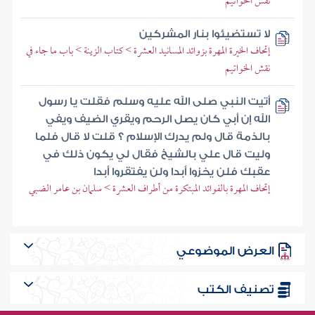
نقش الخواتيم
لا تستضيئوا بنار المشركين
إتحاف الخيرة المهرة بزوائد المسانيد العشرة > كتاب الزينة > باب ما جاء في
نقش الخواتيم
أتيت النبي صلى الله عليه وسلم فقلت يا رسول
الله إن أبي كان يصل الرحم ويقري الضيف ويفي
بالذمة قال ولم يدرك الإسلام ؟ قلت لا قال فلما
وليت قال علي بالشيخ فقال لي يكون ذلك في
عقبك فلن يخزوا أبدا ولن يفتقروا أبدا
إتحاف المهرة بالفوائد المبتكرة من أطراف العشرة > سلمان بن عامر الضبي
العرض الموضوعي
تصنيف الكتب