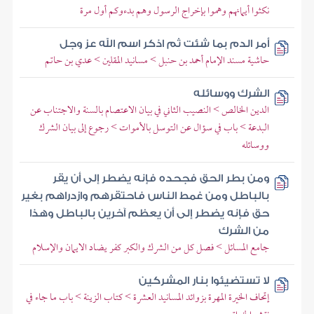
نكثوا أيمانهم وهموا بإخراج الرسول وهم بدءوكم أول مرة
أمر الدم بما شئت ثم اذكر اسم الله عز وجل
حاشية مسند الإمام أحمد بن حنبل > مسانيد المقلين > عدي بن حاتم
الشرك ووسائله
الدين الخالص > النصيب الثاني في بيان الاعتصام بالسنة والاجتناب عن
البدعة > باب في سؤال عن التوسل بالأموات > رجوع إلى بيان الشرك
ووسائله
ومن بطر الحق فجحده فإنه يضطر إلى أن يقر
بالباطل ومن غمط الناس فاحتقرهم وازدراهم بغير
حق فإنه يضطر إلى أن يعظم آخرين بالباطل وهذا
من الشرك
جامع المسائل > فصل كل من الشرك والكبر كفر يضاد الايمان والإسلام
لا تستضيئوا بنار المشركين
إتحاف الخيرة المهرة بزوائد المسانيد العشرة > كتاب الزينة > باب ما جاء في