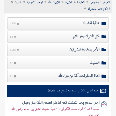
العرض الموضوعي
العقيدة
الإيمان
الإيمان بالله
توحيد الألوهية
الشرك
تراجم الأعلام
أحكام تتعلق بالمشرك
عاقبة المشرك
1754
قتل المشرك وهو نائم
55
الأمر بمخالفة المشركين
1098
التثليث
56
اتخاذ المخلوقات آلهة من دون الله
50
عدد النتائج : 30
في البحث عن (أحكام تتعلق بالمشرك)
أمر الدم بما شئت ثم اذكر اسم الله عز وجل
مسند أحمد > أول مسند الكوفيين > بقية حديث عدي بن حاتم رضي الله
تعالى عنه