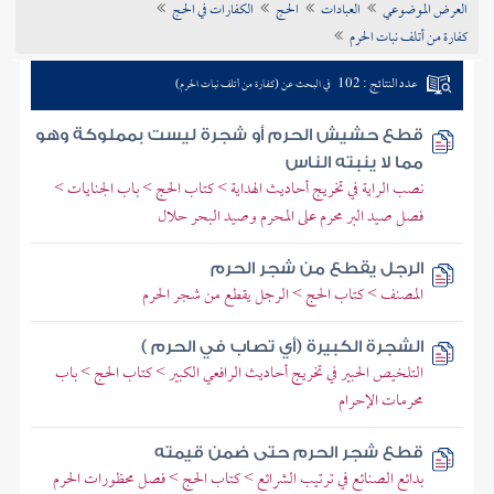
العرض الموضوعي
العبادات
الحج
الكفارات في الحج
تراجم الأعلام
كفارة من أتلف نبات الحرم
عدد النتائج : 102
في البحث عن (كفارة من أتلف نبات الحرم)
قطع حشيش الحرم أو شجرة ليست بمملوكة وهو
مما لا ينبته الناس
نصب الراية في تخريج أحاديث الهداية > كتاب الحج > باب الجنايات >
فصل صيد البر محرم على المحرم وصيد البحر حلال
الرجل يقطع من شجر الحرم
المصنف > كتاب الحج > الرجل يقطع من شجر الحرم
الشجرة الكبيرة (أي تصاب في الحرم )
التلخيص الحبير في تخريج أحاديث الرافعي الكبير > كتاب الحج > باب
محرمات الإحرام
قطع شجر الحرم حتى ضمن قيمته
بدائع الصنائع في ترتيب الشرائع > كتاب الحج > فصل محظورات الحرم