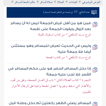
العرض الموضوعي
العبادات
الصلاة
صلاة المسافر
حكم الجمعة للمسافر
تراجم الأعلام
عدد النتائج : 37
في البحث عن (حكم الجمعة للمسافر)
فمن هو من أهل فرض الجمعة ليس له أن يسافر
بعد الزوال ويفوت الجمعة على نفسه
شرح مسند الشافعي > من كتاب استقبال القبلة
وليس في الحديث تعرض للمسافر وهو مستثنى
أيضا فلا جمعة عليه
شرح مسند الشافعي > من كتاب الجمعة
إذا دخل المسافر الحضر هو على حكم المسافر في
القصر فلا تجب عليه جمعة
التبصرة > كتاب الصلاة الثاني > باب في الغسل للجمعة، وعلى من تجب
والأعذار التي تسقط وجوبها > فصل الجمعة واجبة على الرجال الأحرار
المقيمين
المسافر يصلي الظهر ركعتين ثم دخل وطنه قبل