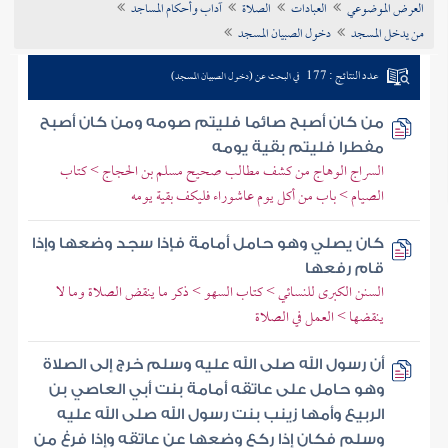
العرض الموضوعي
العبادات
الصلاة
آداب وأحكام المساجد
تراجم الأعلام
من يدخل المسجد
دخول الصبيان المسجد
عدد النتائج : 177
في البحث عن (دخول الصبيان المسجد)
من كان أصبح صائما فليتم صومه ومن كان أصبح
مفطرا فليتم بقية يومه
السراج الوهاج من كشف مطالب صحيح مسلم بن الحجاج > كتاب
الصيام > باب من أكل يوم عاشوراء فليكف بقية يومه
كان يصلي وهو حامل أمامة فإذا سجد وضعها وإذا
قام رفعها
السنن الكبرى للنسائي > كتاب السهو > ذكر ما ينقض الصلاة وما لا
ينقضها > العمل في الصلاة
أن رسول الله صلى الله عليه وسلم خرج إلى الصلاة
وهو حامل على عاتقه أمامة بنت أبي العاصي بن
الربيع وأمها زينب بنت رسول الله صلى الله عليه
وسلم فكان إذا ركع وضعها عن عاتقه وإذا فرغ من