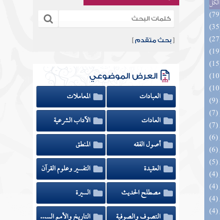
الكل
[
بحث متقدم
]
العرض الموضوعي
العبادات
المعاملات
العادات
الآداب الشرعية
أصول الفقه
المنطق
العقيدة
التفسير وعلوم القرآن
مصطلح الحديث
السيرة
(4) معارج القبول بشرح سلم الوصول إلى علم
التصوف والصوفية
التاريخ والأمم السابقة