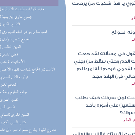
لثوري يا هذا شكوت من يرحمك
(79) حلية الأولياء وطبقات الأصفياء
(35) مجموع فتاوى ابن تيمية
لم
(27) التفسير الكبير
(19) المجالسة وجواهر العلم للدينوري
نه الحوائج
لم
(15) الجامع لشعب الإيمان
(10) الدين الخالص
(10) فيض القدير
 يقول في مسألته لقد جعت
(9) الأحاديث المختارة
لت الدم وحتى سقط من رجلي
(7) الاستذكار الجامع لمذاهب فقهاء الأمصار
قدمي فرحم الله امرءا لم
(7) تهذيب الآثار للطبري
لي فإن البلاد مجد
لم
(6) المعجم الكبير
(6) جامع العلوم والحكم
عجبت لمن يعرفك كيف يطلب
(5) تفسير الطبري
عين على أموره بأحد
(4) تفسير المنار
سواك؟
(4) السنن الكبرى للنسائي
ر العلم
(4) كتاب السنن الكبرى
 مهنة بيتك فقالت والله إني