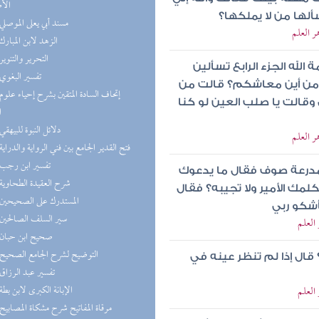
الأ
ألها من لا يملكها؟
(3) مسند أبي يعلى الموصلي
ر العلم
(3) الزهد لابن المبارك
(3) التحرير والتنوير
 الله الجزء الرابع تسألين
(3) تفسير البغوي
ت من أين معاشكم؟ قالت من
وقالت يا صلب العين لو كنا
ا
(3) دلائل النبوة للبيهقي
ر العلم
(3) فتح القدير الجامع بين فني الرواية والدراية
(2) تفسير ابن رجب
درعة صوف فقال ما يدعوك
(2) شرح العقيدة الطحاوية
ك الأمير ولا تجيبه؟ فقال
(2) المستدرك على الصحيحين
أشكو ربي
(2) سير السلف الصالحين
العلم
(2) صحيح ابن حبان
(2) التوضيح لشرح الجامع الصحيح
قال إذا لم تنظر عينه في
(2) تفسير عبد الرزاق
(2) الإبانة الكبرى لابن بطة
العلم
(2) مرقاة المفاتيح شرح مشكاة المصابيح