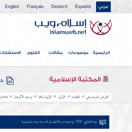
عربي
Español
Deutsch
Français
English
الرئيسية
موسوعات
مقالات
الفتوى
الاستشارات
المكتبة الإسلامية
كتب
العرض الموضوعي
العقيدة
الإيمان
الإيمان بالله
توحيد الألوهية
إخلاص ا
عدد النتائج : 322
في البحث عن (الافتقار إلى الله وترك سؤال المخلوقين)