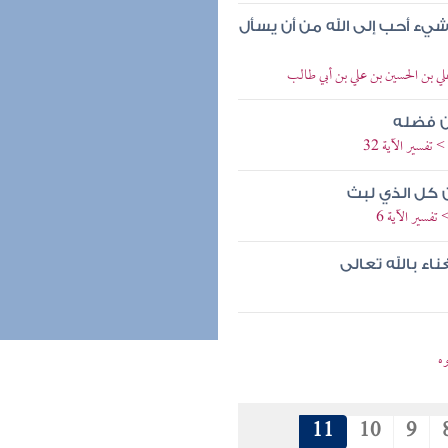
يء أحب إلى الله من أن يسأل
لي بن الحسين بن علي بن أبي طالب
من فضله
تفسير الآية 32
 كل الذي لبث
تفسير الآية 6
ناء بالله تعالى
ه
11
10
9