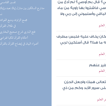
(2) تفسير القاسمي
صي؟ قال بم أوصي؟ لم أدع من
أسي فاشتروا بها راوية من ماء
نس
باقي وأسلموني إلى ربي ولا
(2) مجمع الزاوئد ومنبع الفوائد
العلم
(2) في ظلال القرآن
(2) فتح الباري شرح صحيح البخاري
كان يخاف عليه فلبس مطرف
(1) أحكام القرآن للكيا الهراسي
له ما هذا؟ قال أستكين لربي
(1) أضواء البيان في إيضاح القرآن بالقرآن
العلم
يطير عنهم
العلم
تعالى همك واجعل الحزن
ى سرور الأبد وكم من ذي
ر العلم