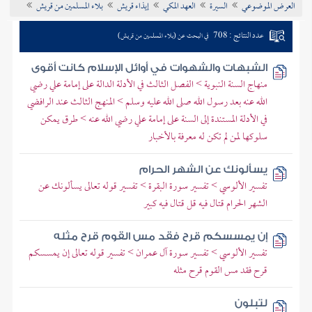
العرض الموضوعي
السيرة
العهد المكي
إيذاء قريش
بلاء المسلمين من قريش
تراجم الأعلام
عدد النتائج : 708
في البحث عن (بلاء المسلمين من قريش)
الشبهات والشهوات في أوائل الإسلام كانت أقوى
منهاج السنة النبوية > الفصل الثالث في الأدلة الدالة على إمامة علي رضي
الله عنه بعد رسول الله صلى الله عليه وسلم > المنهج الثالث عند الرافضي
في الأدلة المستندة إلى السنة على إمامة علي رضي الله عنه > طرق يمكن
سلوكها لمن لم تكن له معرفة بالأخبار
يسألونك عن الشهر الحرام
تفسير الألوسي > تفسير سورة البقرة > تفسير قوله تعالى يسألونك عن
الشهر الحرام قتال فيه قل قتال فيه كبير
إن يمسسكم قرح فقد مس القوم قرح مثله
تفسير الألوسي > تفسير سورة آل عمران > تفسير قوله تعالى إن يمسسكم
قرح فقد مس القوم قرح مثله
لتبلون