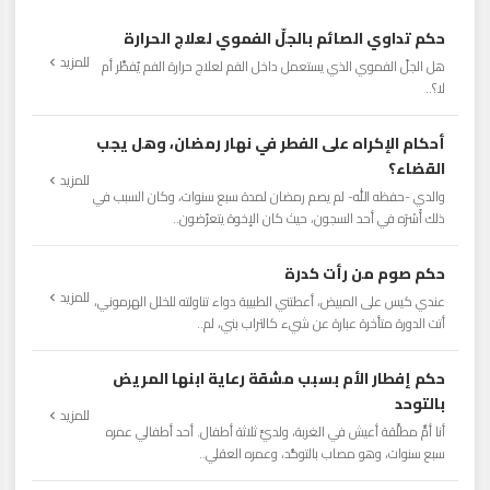
حكم تداوي الصائم بالجلِّ الفموي لعلاج الحرارة
للمزيد
هل الجلّ الفموي الذي يستعمل داخل الفم لعلاج حرارة الفم يُفطِّر أم
لا؟..
أحكام الإكراه على الفطر في نهار رمضان، وهل يجب
القضاء؟
للمزيد
والدي -حفظه الله- لم يصم رمضان لمدة سبع سنوات، وكان السبب في
ذلك أَسْرَه في أحد السجون، حيث كان الإخوة يتعرّضون..
حكم صوم من رأت كدرة
للمزيد
عندي كيس على المبيض، أعطتني الطبيبة دواء تناولته للخلل الهرموني،
أتت الدورة متأخرة عبارة عن شيء كالتراب بني، لم..
حكم إفطار الأم بسبب مشقة رعاية ابنها المريض
بالتوحد
للمزيد
أنا أمٌّ مطلَّقة أعيش في الغربة، ولديَّ ثلاثة أطفال. أحد أطفالي عمره
سبع سنوات، وهو مصاب بالتوحُّد، وعمره العقلي..