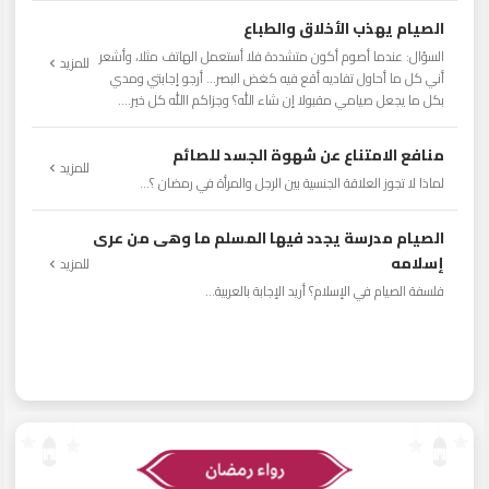
الصيام يهذب الأخلاق والطباع
السؤال: عندما أصوم أكون متشددة فلا أستعمل الهاتف مثلا، وأشعر
للمزيد
أني كل ما أحاول تفاديه أقع فيه كغض البصر... أرجو إجابتي ومدي
بكل ما يجعل صيامي مقبولا إن شاء الله؟ وجزاكم االله كل خير....
منافع الامتناع عن شهوة الجسد للصائم
للمزيد
لماذا لا تجوز العلاقة الجنسية بين الرجل والمرأة في رمضان ؟...
الصيام مدرسة يجدد فيها المسلم ما وهى من عرى
إسلامه
للمزيد
فلسفة الصيام في الإسلام؟ أريد الإجابة بالعربية...