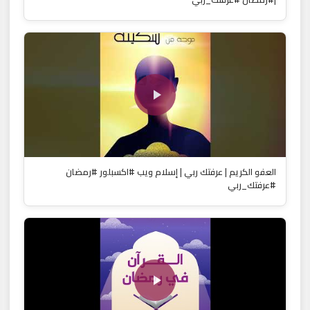
العفو الكريم | عرفتك ربي | إسلام ويب #اكسبلور #رمضان
#عرفتك_ربي