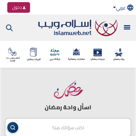
عربي
دخول
اسأل واحة رمضان