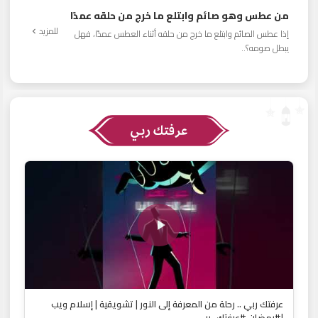
من عطس وهو صائم وابتلع ما خرج من حلقه عمدًا
للمزيد
إذا عطس الصائم وابتلع ما خرج من حلقه أثناء العطس عمدًا، فهل
يبطل صومه؟..
عرفتك ربي .. رحلة من المعرفة إلى النور | تشويقية | إسلام ويب
|#رمضان #عرفتك_ربي