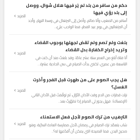
حكم من سافر من بلد لم يُر فيها هلال شوال، ووصل
إلى بلد رؤي فيها
للمزيد
أسافر من المغرب وأنا صائم، وأصل إلى البرتغال في وسط النهار، وأجد
أن البرتغاليين في يوم عيد الفطر، فما الواجب عليّ،..
بلغت ولم تصم ولم تقض لجهلها بوجوب القضاء
وتريد إخراج الكفارة بدل القضاء
للمزيد
أنا فتاة أبلغ من العمر ستة عشر عامًا، وقد بلغتُ منذ أن كنت في
التاسعة من عمري، لكنني بدأت الصيام في سن الحادية عشرة...
هل يجب الصوم على من طهرت قبل الفجر وأخرت
الغسل؟
للمزيد
نزلت قطرات من الدم وقت الأذان الأوّل، ثم توقّفتْ قبل الأذان الثاني
(الإمساك). فهل يجوز لي الصيام إذا تطهّرتُ بعد..
الترهيب من ترك الصوم لأجل فعل الاستمناء
للمزيد
شاب يتعمّد ترك الصيام في رمضان لأجل ممارسة العادة السرّية، وهو
صحيح البدن. فما النصيحة التي يمكن أن أقدّمها له؟..