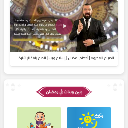
الصيام المكروه | أحكام رمضان | إسلام ويب | للصم بلغة الإشارة