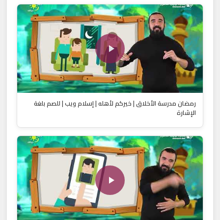
رمضان مدرسة الأخلاق | خيركم لأهله | إسلام ويب | للصم بلغة
الإشارة