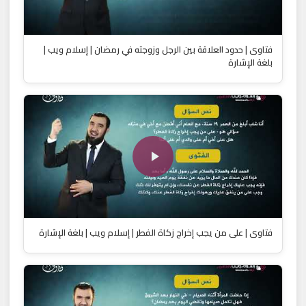
فتاوى | حدود العلاقة بين الرجل وزوجته في رمضان | إسلام ويب |
بلغة الإشارة
فتاوى | على من يجب إخراج زكاة الفطر | إسلام ويب | بلغة الإشارة