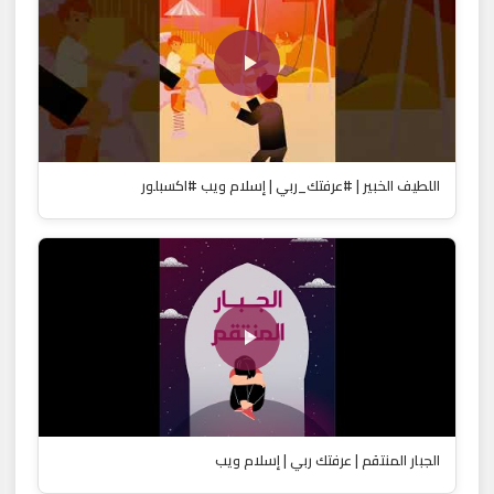
اللطيف الخبير | #عرفتك_ربي | إسلام ويب #اكسبلور
الجبار المنتقم | عرفتك ربي | إسلام ويب