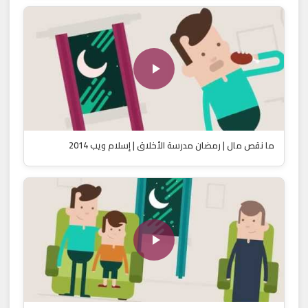
ما نقص مال | رمضان مدرسة الأخلاق | إسلام ويب 2014