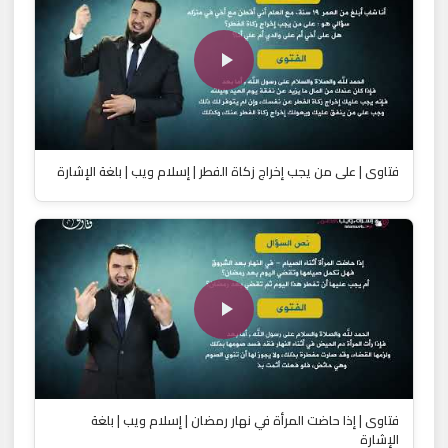
فتاوى | على من يجب إخراج زكاة الفطر | إسلام ويب | بلغة الإشارة
فتاوى | إذا حاضت المرأة في نهار رمضان | إسلام ويب | بلغة
الإشارة