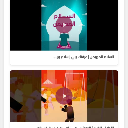
السلام المهيمن | عرفتك ربي إسلام ويب
اللطيف الخبير | #عرفتك_ربي | إسلام ويب #اكسبلور