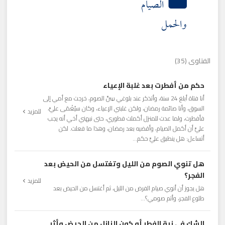
الصيام
والحمل
الفتاوى (35)
حكم من أفطرت بعد غلبة الإعياء
أنا فتاة أبلغ 24 سنة، وأتذكر عند بلوغي سِنَّ الصوم، خرجت مع أمي إلى
السوق، وأنا صائمة رمضان، ولكن غلبني الإعياء، وكان سيُغْمَى عليَّ،
للمزيد
فأفطرت، ولما عدت للمنزل أكملت فطوري، حتى نبهني أخي أنه يجب
عليَّ أن أكمل الصيام، وأقضيه بعد رمضان، وهذا ما فعلت. لكن
أتساءل: هل ينطبق عليَّ حكم...
هل تنوي الصوم من الليل وتغتسل من الحيض بعد
الفجر؟
للمزيد
هل يجوز أن أنوي صيام الفرض من الليل، ثم أغتسل من الحيض بعد
طلوع الفجر، وأتم صومي؟...
الشك في نية الفطر أو كون النازل من الحيض وأثر