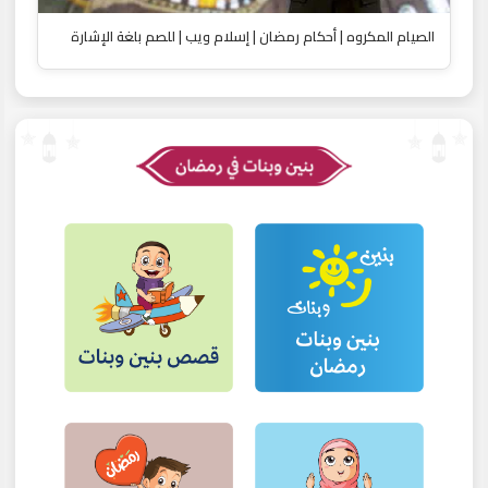
الصيام المكروه | أحكام رمضان | إسلام ويب | للصم بلغة الإشارة