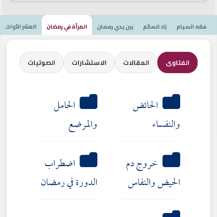
فقه الصيام
زاد الصائم
بين يدي رمضان
المرأة في رمضان
العشر الأواخر
الفتاوى
المقالات
الاستشارات
الصوتيات
الحائض
الحامل
والنفساء
والمرضع
خروج دم
اضطراب
الحيض والنفاس
الدورة في رمضان