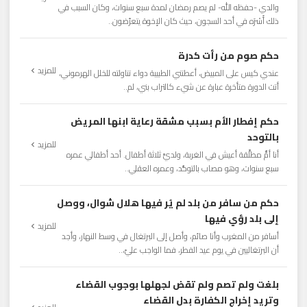
والدي -حفظه الله- لم يصم رمضان لمدة سبع سنوات، وكان السبب في
ذلك أَسْرَه في أحد السجون، حيث كان الإخوة يتعرّضون..
حكم صوم من رأت كدرة
للمزيد
عندي كيس على المبيض، أعطتني الطبيبة دواء تناولته للخلل الهرموني،
أتت الدورة متأخرة عبارة عن شيء كالتراب بني، لم..
حكم إفطار الأم بسبب مشقة رعاية ابنها المريض
بالتوحد
للمزيد
أنا أمٌّ مطلَّقة أعيش في الغربة، ولديَّ ثلاثة أطفال. أحد أطفالي عمره
سبع سنوات، وهو مصاب بالتوحُّد، وعمره العقلي..
حكم من سافر من بلد لم يُر فيها هلال شوال، ووصل
إلى بلد رؤي فيها
للمزيد
أسافر من المغرب وأنا صائم، وأصل إلى البرتغال في وسط النهار، وأجد
أن البرتغاليين في يوم عيد الفطر، فما الواجب عليّ،..
بلغت ولم تصم ولم تقض لجهلها بوجوب القضاء
وتريد إخراج الكفارة بدل القضاء