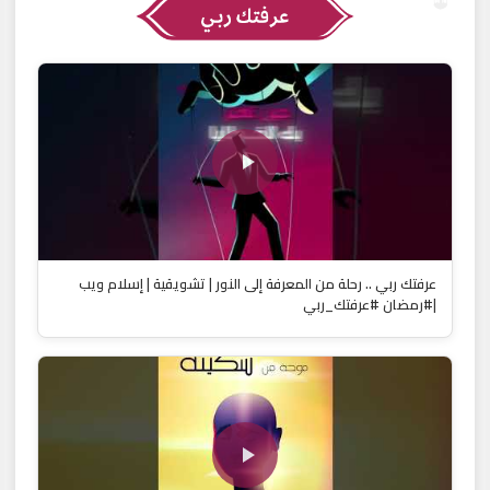
عرفتك ربي .. رحلة من المعرفة إلى النور | تشويقية | إسلام ويب
|#رمضان #عرفتك_ربي