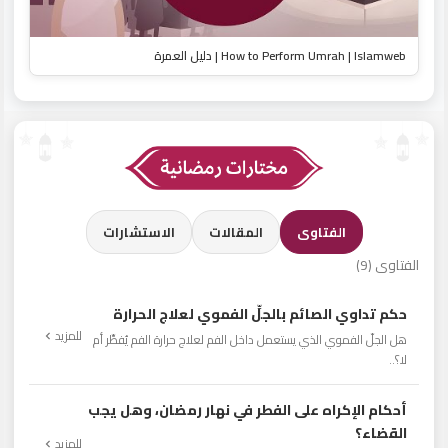
How to Perform Umrah | Islamweb | دليل العمرة
الفتاوى
المقالات
الاستشارات
الفتاوى (9)
حكم تداوي الصائم بالجلِّ الفموي لعلاج الحرارة
للمزيد
هل الجلّ الفموي الذي يستعمل داخل الفم لعلاج حرارة الفم يُفطِّر أم
لا؟..
أحكام الإكراه على الفطر في نهار رمضان، وهل يجب
القضاء؟
للمزيد