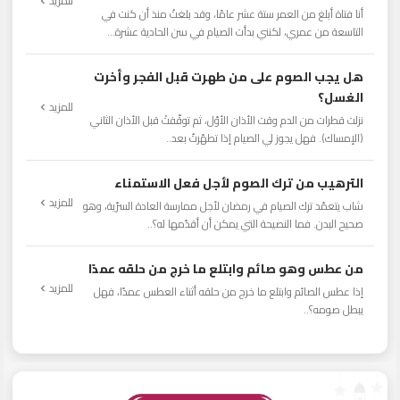
للمزيد
أنا فتاة أبلغ من العمر ستة عشر عامًا، وقد بلغتُ منذ أن كنت في
التاسعة من عمري، لكنني بدأت الصيام في سن الحادية عشرة...
هل يجب الصوم على من طهرت قبل الفجر وأخرت
الغسل؟
للمزيد
نزلت قطرات من الدم وقت الأذان الأوّل، ثم توقّفتْ قبل الأذان الثاني
(الإمساك). فهل يجوز لي الصيام إذا تطهّرتُ بعد..
الترهيب من ترك الصوم لأجل فعل الاستمناء
للمزيد
شاب يتعمّد ترك الصيام في رمضان لأجل ممارسة العادة السرّية، وهو
صحيح البدن. فما النصيحة التي يمكن أن أقدّمها له؟..
من عطس وهو صائم وابتلع ما خرج من حلقه عمدًا
للمزيد
إذا عطس الصائم وابتلع ما خرج من حلقه أثناء العطس عمدًا، فهل
يبطل صومه؟..