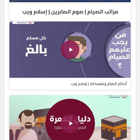
مراتب الصيام | صوم الصابرين | إسلام ويب
أحكام الصيام ومفسداته | إسلام ويب