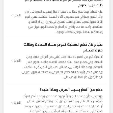
ذلك على الصوم
عليّ قضاء أربعة عشر يومًا من رمضان؛ نظرًا لمجيء الدورة في أول
للمزيد
وآخر الشهر، وسؤالي هو بخصوص الأيام السبعة المتبقية، ففي اليوم
الثالث منها شعرت بصداع، فقلت لنفسي في سري: إن زاد الصداع،
فسأفطر، وأعيد صيامه، ولكني لم أفطر، وأتممت اليوم، فهل عليّ
إعادته؟ ثم بعدها بيومين شككت بوجود...
صيام مَن خضع لعملية تحوير مسار المعدة وطالت
فترة الصيام
أنا امرأه أبلغ من العمر 34 سنة، كنت أعاني من أمراض كثيرة، ومن
للمزيد
السمنة، وفي مطلع هذه السنة خضعت لعملية جراحية ـ تحوير مسار
المعدة ـ ومنذ ذلك الوقت إلى حد الآن يجب عليّ الأكل كل 3 ساعات،
ورمضان قادم، وأريد معرفة حكم الصيام في هذه الحالة، فهل يجوز لي
الإفطار؟ وإن جاز، فما الواجب عليّ...
حكم من أفطر بسبب المرض وماذا عليه؟
جزيتم خيرا، وأرجو منكم الإجابة بأسرع وقت ممكن، ولكم الشكر. امرأة
حديثة عهد بالإسلام، ولم تصم من قبل أبدا، وإليكم تفاصيل السؤال:
للمزيد
أزالت مرارة المعدة، بعملية جراحية، قبل عدة سنوات، ولديها حموضة
شديدة في المعدة؛ بسبب ذلك، ولأسباب أخرى، بنيتها ضعيفة، لا