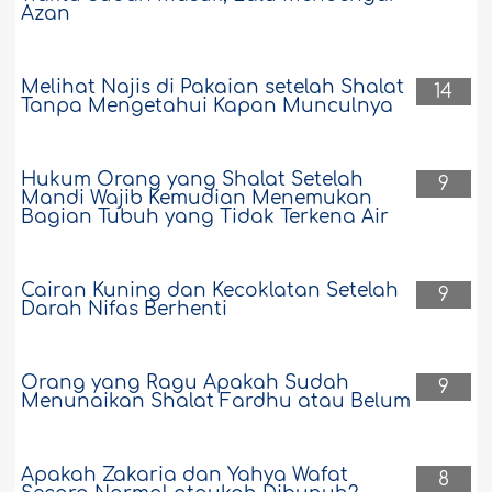
saya kemudian melakukannya karena
Azan
lupa bahwa saya pernah bersumpah
tidak akan melakukannya, apa
hukumnya? Apakah saya harus puasa
Melihat Najis di Pakaian setelah Shalat
14
tiga hari sebagai kafarat, atau kewajiban
Tanpa Mengetahui Kapan Munculnya
kafarat tersebut gugur karena faktor
lupa itu? Mohon penjelasan.
Jazâkumullâhu khairan. ..
Hukum Orang yang Shalat Setelah
9
Selengkapnya
Mandi Wajib Kemudian Menemukan
Bagian Tubuh yang Tidak Terkena Air
2526
22-4-2019
Cairan Kuning dan Kecoklatan Setelah
9
Darah Nifas Berhenti
Orang yang Ragu Apakah Sudah
9
Menunaikan Shalat Fardhu atau Belum
Apakah Zakaria dan Yahya Wafat
8