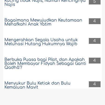
Kucing tidak Najis, Namun Kencingnya
5
Najis
Bagaimana Mewujudkan Keutamaan
4
Menafkahi Anak Yatim
Mengerahkan Segala Usaha untuk
4
Melunasi Hutang Hukumnya Wajib
Berbuka Puasa bagi Pilot, dan Apakah
4
Boleh Membayar Fidyah Sebagai Ganti
Qadhâ'?
Menyukur Bulu Ketiak dan Bulu
4
Kemaluan Mayit
Kakek Boleh Membagi-bagikan
4