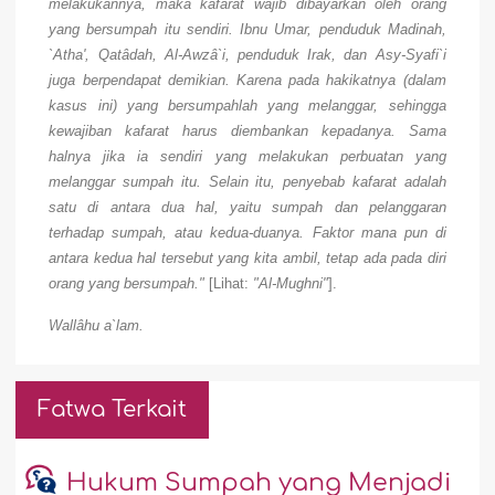
melakukannya, maka kafarat wajib dibayarkan oleh orang
yang bersumpah itu sendiri. Ibnu Umar, penduduk Madinah,
`Atha', Qatâdah, Al-Awzâ`i, penduduk Irak, dan Asy-Syafi`i
juga berpendapat demikian. Karena pada hakikatnya (dalam
kasus ini) yang bersumpahlah yang melanggar, sehingga
kewajiban kafarat harus diembankan kepadanya. Sama
halnya jika ia sendiri yang melakukan perbuatan yang
melanggar sumpah itu. Selain itu, penyebab kafarat adalah
satu di antara dua hal, yaitu sumpah dan pelanggaran
terhadap sumpah, atau kedua-duanya. Faktor mana pun di
antara kedua hal tersebut yang kita ambil, tetap ada pada diri
orang yang bersumpah."
[Lihat:
"Al-Mughni"
].
Wallâhu a`lam.
Fatwa Terkait
Hukum Sumpah yang Menjadi