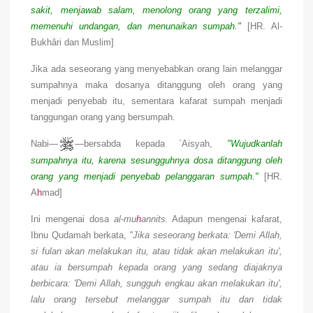
sakit, menjawab salam, menolong orang yang terzalimi,
memenuhi undangan, dan menunaikan sumpah."
[HR. Al-
Bukhâri dan Muslim]
Jika ada seseorang yang menyebabkan orang lain melanggar
sumpahnya maka dosanya ditanggung oleh orang yang
menjadi penyebab itu, sementara kafarat sumpah menjadi
tanggungan orang yang bersumpah.
Nabi—
—bersabda kepada `Aisyah,
"Wujudkanlah
sumpahnya itu, karena sesungguhnya dosa ditanggung oleh
orang yang menjadi penyebab pelanggaran sumpah."
[HR.
A
h
mad]
Ini mengenai dosa
al-mu
h
annits.
Adapun mengenai kafarat,
Ibnu Qudamah berkata,
"Jika seseorang berkata: 'Demi Allah,
si fulan akan melakukan itu, atau tidak akan melakukan itu',
atau ia bersumpah kepada orang yang sedang diajaknya
berbicara: 'Demi Allah, sungguh engkau akan melakukan itu',
lalu orang tersebut melanggar sumpah itu dan tidak