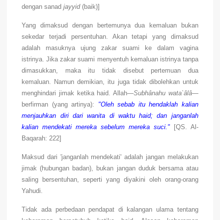
dengan sanad
jayyid
(baik)]
Yang dimaksud dengan bertemunya dua kemaluan bukan
sekedar terjadi persentuhan. Akan tetapi yang dimaksud
adalah masuknya ujung zakar suami ke dalam vagina
istrinya. Jika zakar suami menyentuh kemaluan istrinya tanpa
dimasukkan, maka itu tidak disebut pertemuan dua
kemaluan. Namun demikian, itu juga tidak dibolehkan untuk
menghindari jimak ketika haid. Allah—
Subhânahu wata`âlâ
—
berfirman (yang artinya):
"Oleh sebab itu hendaklah kalian
menjauhkan diri dari wanita di waktu haid; dan janganlah
kalian mendekati mereka sebelum mereka suci."
[QS. Al-
Baqarah: 222]
Maksud dari 'janganlah mendekati' adalah jangan melakukan
jimak (hubungan badan), bukan jangan duduk bersama atau
saling bersentuhan, seperti yang diyakini oleh orang-orang
Yahudi.
Tidak ada perbedaan pendapat di kalangan ulama tentang