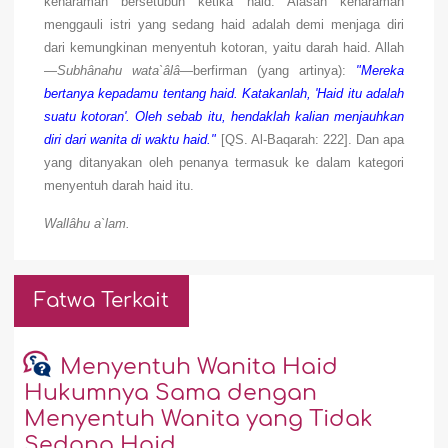
keharaman bersetubuh ketika haid. Alasan keharaman
menggauli istri yang sedang haid adalah demi menjaga diri
dari kemungkinan menyentuh kotoran, yaitu darah haid. Allah
—
Subhânahu wata`âlâ
—berfirman (yang artinya):
"Mereka
bertanya kepadamu tentang haid. Katakanlah, 'Haid itu adalah
suatu kotoran'. Oleh sebab itu, hendaklah kalian menjauhkan
diri dari wanita di waktu haid."
[QS. Al-Baqarah: 222]. Dan apa
yang ditanyakan oleh penanya termasuk ke dalam kategori
menyentuh darah haid itu.
Wallâhu a`lam.
Fatwa Terkait
Menyentuh Wanita Haid
Hukumnya Sama dengan
Menyentuh Wanita yang Tidak
Sedang Haid