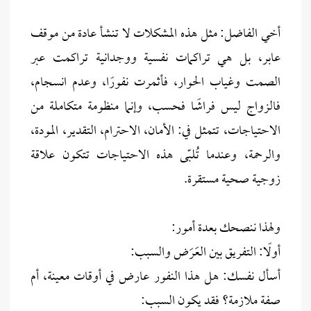
أخي الفاضل: مثل هذه المشكلات لا تنشأ عادة من موقف
عابر، بل هي تراكمات نفسية ووجدانية تراكمت عبر
الصمت وغياب الحوار، فأثمرت نفورًا، وعدم انسجام،
فالزواج ليس فراشًا فحسب، وإنما منظومة متكاملة من
الاحتياجات، تتمثل في: الأمان، الاحترام، التقدير، المودة،
والرحمة، وعندما تُلبّى هذه الاحتياجات تتكون علاقة
زوجية صحية مستقرة.
ولهذا ننصحك بعدة أمور:
أولًا: التفريق بين العَرَض والسبب:
أسأل نفسك: هل هذا النفور عارض في أوقات معينة، أم
صفة ملازمة؟ فقد يكون السبب: