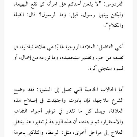
الفردوس: "لا يقعن أحدكم على امرأته كما تقع البهيمة،
وليكن بينهما رسول، قيل: وما الرسول؟ قال: القبلة
والكلام".
أخي الفاضل: العلاقة الزوجية غالبًا هي علاقة تبادلية، فما
تقدمه من حب وتقدير ستحصده، وما تزرعه من إهمال، أو
قسوة ستجني أثره.
أما الحالات الخاصة التي تصل إلى النشوز: فقد وضح
الشرع علاجها، فإن بادرت واجتهدت في إصلاح هذه
العلاقة، وبذل كل ما تقدر في توفير أجواء التفاهم
والاستقرار، ثم وجدت أن هذه الزوجة لم تتغير، هنا ينتقل
العلاج إلى مراحل أخرى، مثل: الوعظ، والتذكير بحرمة