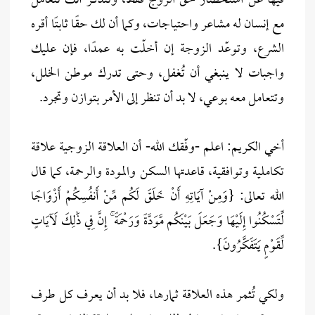
فيها عن استحضار حق الزوج فقط، وتتذكر أنك تتعامل
مع إنسان له مشاعر واحتياجات، وكما أن لك حقًا ثابتًا أقره
الشرع، وتوعّد الزوجة إن أخلّت به عمدًا، فإن عليك
واجبات لا ينبغي أن تُغفل، وحتى تدرك موطن الخلل،
وتتعامل معه بوعي، لا بد أن تنظر إلى الأمر بتوازن وتجرد.
أخي الكريم: اعلم -وفّقك الله- أن العلاقة الزوجية علاقة
تكاملية وتوافقية، قاعدتها السكن والمودة والرحمة، كما قال
الله تعالى: {وَمِنْ آيَاتِهِ أَنْ خَلَقَ لَكُم مِّنْ أَنفُسِكُمْ أَزْوَاجًا
لِّتَسْكُنُوا إِلَيْهَا وَجَعَلَ بَيْنَكُم مَّوَدَّةً وَرَحْمَةً ۚ إِنَّ فِي ذَٰلِكَ لَآيَاتٍ
لِّقَوْمٍ يَتَفَكَّرُونَ}.
ولكي تُثمر هذه العلاقة ثمارها، فلا بد أن يعرف كل طرف