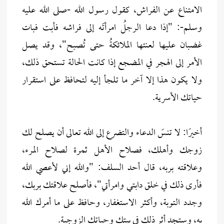
الامتناع عن الفراش، كقول رسول الله -صلى الله عليه
وسلم-: "إذا دعا الرجلُ امرأتَه إلى فراشه فأبت فبات
غضبان عليها لعنتها الملائكةُ حتى تُصبح"، وقد يصل
الأمر إلى الهجر في المضجع إذا كانت الحالة تستحق ذلك،
ولا يكون هذا إلا آخر ما تلجأ إليه لتحافظ على استقرار
حياتك الأسرية.
أخيرًا: لا تنسَ الدعاء والتضرع إلى الله تعالى أن يصلح لك
زوجك وأهلك، فصلاح الأهل ثمرة لصلاح المرء،
وعلاقته بربه، قال أحد السلف: "والله إني لأعصي الله
فأرى ذلك في خلق دابتي وامرأتي"، فأصلح علاقتك بربك،
وجدد التوبة، وأكثر الاستغفار، وحافظ على ما أمرك الله
به، وستجد أثر ذلك في بيتك وحياتك الزوجية.