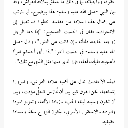
حقوقه وواجباته، بما في ذلك ما يتعلق بعلاقة الفراش، وقد
بين النبي -صلى الله عليه وسلم- هذا بوضوح، لما يترتب
على إهمال هذه العلاقة من مفاسد خطيرة قد تصل إلى
الانحراف، فقال في الحديث الصحيح: "إذا دعا الرجل
زوجته لحاجته فلتأته وإن كانت على التنور"، وقال -صلى
الله عليه وسلم- في حديث آخر: "إذا رأى أحدكم امرأة
فأعجبته فليأت أهله، فإن الذي معها مثل الذي مع تلك".
فهذه الأحاديث تدل على أهمية علاقة الفراش، وضرورة
إشباعها، لكن الفرق كبير بين أن تُمارَس كحلٍّ مؤقت، وبين
أن تكون وسيلة لبناء الحب، وزيادة الألفة، وتعزيز المودة
والرحمة والاستقرار الأسري، ليكون الزواج سكنًا وسعادة
حقيقية.