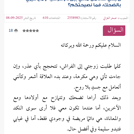
بالضحك، فما نصيحتكم؟
المجيب
د. صخر الغزالي
رقم الاستشارة
2558983
المشاهدات
610
تاريخ النشر
2025-09-08
السؤال
18
السلام عليكم ورحمة الله وبركاته
كلما طلبت زوجتي إلى الفراش، تتحجج بأي عذر، وإن
جاءت تأتي وهي مكرهة، وعند بدء العلاقة أشعر وكأنني
أتعامل مع جسدٍ بلا روح.
وبعد ذلك أراها تضحك وتتمازح مع أولادها ومع
الآخرين، أما عندما تكون معي فلا أرى سوى النكد
والمعاناة، هي دائمًا مريضة في وجودي فقط، أما في غيابي
فتبدو سليمة وفي أفضل حال.