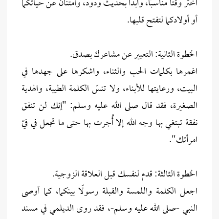
اختر وقتًا مناسبًا، وابدأ بحديث ودود، وامتنان عن حياتكما
أو أولادكما لتفتح قلبها.
الخطوة الثانية: التعبير عن مشاعرك بصدق.
اغمرها بكلمات الحب والثناء، واشكرها على جهدها في
البيت، ورعايتها للأبناء، ولا تنسَ الكلمة الطيبة، والهدية
الصغيرة، فقد قال صلى الله عليه وسلم: "إنك لن تنفق
نفقة تبتغي بها وجه الله إلا أُجرت بها حتى ما تجعل في فيّ
امرأتك".
الخطوة الثالثة: قدم لنفسك قبل العلاقة الزوجية.
اجعل الكلمة واللمسة والقبلة رسولًا بينكما، كما أوصى
النبي -صلى الله عليه وسلم-، فقد روى الديلمي في مسند