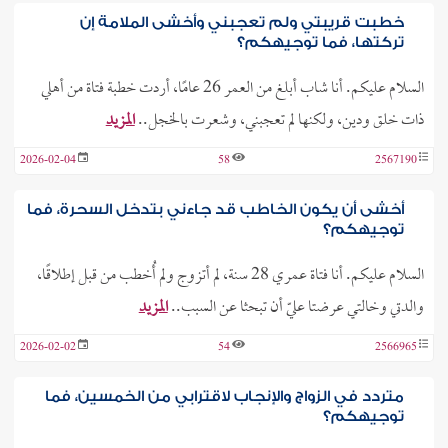
خطبت قريبتي ولم تعجبني وأخشى الملامة إن
تركتها، فما توجيهكم؟
السلام عليكم. أنا شاب أبلغ من العمر 26 عامًا، أردت خطبة فتاة من أهلي
ذات خلق ودين، ولكنها لم تعجبني، وشعرت بالخجل..
المزيد
2026-02-04
58
2567190
أخشى أن يكون الخاطب قد جاءني بتدخل السحرة، فما
توجيهكم؟
السلام عليكم. أنا فتاة عمري 28 سنة، لم أتزوج ولم أُخطب من قبل إطلاقًا،
والدتي وخالتي عرضتا عليّ أن تبحثا عن السبب..
المزيد
2026-02-02
54
2566965
متردد في الزواج والإنجاب لاقترابي من الخمسين، فما
توجيهكم؟