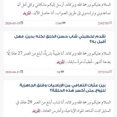
السلام عليكم ورحمة الله وبركاته. أرسل إليكم مشكلتي وكلي أمل أن
تساعدوني وترشدوني إلى طريق الصواب. أنا حاصل الآن..
المزيد
2026-05-19
1164
2102705
تقدم لخطبتي شاب حسن الخلق لكنه بدين، فهل
أقبل به؟
السلام عليكم ورحمة الله وبركاته. أنا طبيبةٌ بشريةٌ، أبلغ من العمر 27 عامًا إلَّا
بضعة أشهر. خُطبتُ مرةً سابقة،..
المزيد
2026-04-21
54
2572334
بين عثرات التعافي من الإباحيات وقلق الجاهزية
للزواج..متى أكسر هذه الحلقة؟
السلام عليكم ورحمة الله وبركاته. أنا شاب أبلغ من العمر 29 عامًا، في
السابق كنت أشاهد المواد الإباحية، وأمارس العادة..
المزيد