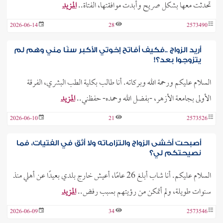
تحدثت معها بشكل صريح وأبدت موافقتها، الفتاة..
المزيد
2026-06-14
28
2573490
أريد الزواج ..فكيف أفاتح إخوتي الأكبر سنًا مني وهم لم
يتزوجوا بعد؟!
السلام عليكم ورحمة الله وبركاته. أنا طالب بكلية الطب البشري، الفرقة
الأولى بجامعة الأزهر، -بفضل الله وحمده- حفظني..
المزيد
2026-06-10
21
2573526
أصبحت أخشى الزواج والتزاماته ولا أثق في الفتيات، فما
نصيحتكم لي؟
السلام عليكم. أنا شاب أبلغ 26 عامًا، أعيش خارج بلدي بعيدًا عن أهلي منذ
سنوات طويلة، ولم أتمكن من رؤيتهم بسبب رفض..
المزيد
2026-06-09
34
2573546