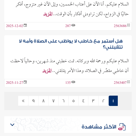
السلام عليكم. أنا الآن على أعتاب الخمسين، وإلى الآن غير متزوج، أفكر
حاليًا في الزواج، لكن تراودني أفكار بأن الوقت..
المزيد
2025-12-02
287
2563686
هل أستمر مع خاطب لا يواظب على الصلاة وأمه لا
تتقبلني؟
السلام عليكم ورحمة الله وبركاته. تمت خطبتي منذ شهرين، وحالياً لاحظت
أن خاطبي مقصِّر في الصلاة، وهذا الأمر يقلقني..
المزيد
2025-11-27
135
2563407
9
8
7
6
5
4
3
2
1
الأكثر مشاهدة