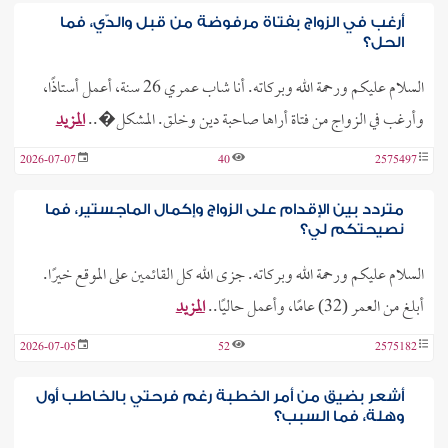
أرغب في الزواج بفتاة مرفوضة من قبل والدّي، فما
الحل؟
السلام عليكم ورحمة الله وبركاته. أنا شاب عمري 26 سنة، أعمل أستاذًا،
وأرغب في الزواج من فتاة أراها صاحبة دين وخلق. المشكل�..
المزيد
2026-07-07
40
2575497
متردد بين الإقدام على الزواج وإكمال الماجستير، فما
نصيحتكم لي؟
السلام عليكم ورحمة الله وبركاته. جزى الله كل القائمين على الموقع خيرًا.
أبلغ من العمر (32) عامًا، وأعمل حاليًا..
المزيد
2026-07-05
52
2575182
أشعر بضيق من أمر الخطبة رغم فرحتي بالخاطب أول
وهلة، فما السبب؟