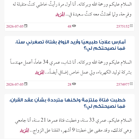
السلام عليكم ورحمة الله وبركاته. أنا أول مرة رأيتُ خاطبي كنتُ متقبلة له
وفرِحة، ولما تحدثتُ معه كنتُ سعيدة في..
المزيد
2026-07-05
48
2575152
أمارس علاجًا طبيعيًا وأريد الزواج بفتاة تصغرني سنًا،
فما نصيحتكم لي؟
السلام عليكم ورحمة الله وبركاته. أنا شاب، عمري 34 عاماً، أعمل مهندساً
بشركة توليد الكهرباء، ولي عمل خاص إضافي أيضاً،..
المزيد
2026-07-05
28
2574977
خطبت فتاة ملتزمة ولكنها مترددة بشأن عقد القران،
فما نصيحتكم لي؟
السلام عليكم. عمري 33 سنة، وخطبت فتاة عمرها 21 سنة، أنا جامعي
وهي كذلك، وقد مضى على خطبتنا 9 أشهر، اتفقنا على الزواج..
المزيد