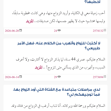
أخطبها؟
أحب زميلة معي في الكلية، وأريد الزواج منها، وهي كانت مخطوبة سابقًا،
ولبسها محتشم؛ حيث لا يظهر جسمها، لكن صديقات..
المزيد
2026-06-20
24
2574132
لا أكترث للزواج وأتهرب من الكلام عنه، فهل الأمر
طبيعي؟
السلام عليكم. عمري 44 سنة، لما يذكر الزواج لا أكترث، ولا أعرف
السبب، وأتهرب من الذي يسألني متى تتزوج! ..
المزيد
2026-06-14
29
2573694
لدي مراسلات متباعدة مع الفتاة التي أود الزواج بها،
فما توجيهكم لي؟
السلام عليكم ورحمة الله وبركاته. أنا شاب أرغب في الزواج من فتاة، وقد