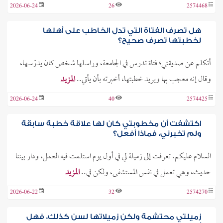
2026-06-24
26
2574468
هل تصرف الفتاة التي تدل الخاطب على أهلها
لخطبتها تصرف صحيح؟
أتكلم عن صديقتي؛ فتاة تدرس في الجامعة، وراسلها شخص كان يدرّسها،
وقال إنه معجب بها ويريد خطبتها، أخبرته بأن يأتي..
المزيد
2026-06-24
40
2574425
اكتشفت أن مخطوبتي كان لها علاقة خطبة سابقة
ولم تخبرني، فماذا أفعل؟
السلام عليكم. تعرفت إلى زميلة لي في أول يوم استلمت فيه العمل، ودار بيننا
حديث، وهي تعمل في نفس المستشفى، ولكن في..
المزيد
2026-06-22
32
2574270
زميلتي محتشمة ولكن زميلاتها لسن كذلك، فهل