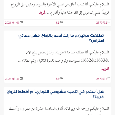
السلام عليكم. أنا شاب أعاني من نفسي الأمارة بالسوء، ومقبل على الزواج
قريباً، نفسي تدعوني إلى الفاحشة دائماً وأقاوم،..
المزيد
2026-04-01
82
2570732
تطلقت مرتين، وما زلت أدعو بالزواج، فهل دعائي
اعتراض؟
السلام عليكم. أنا مطلقة منذ فترة طويلة، ولدي طفل يبلغ الآن
&1633;&1632; سنوات، وتزوجت للمرة الثانية، وتم الطلاق..
المزيد
2026-03-31
88
2570637
هل أستمر في تنمية مشروعي التجاري، أم أخطط للزواج
قريبًا؟
السلام عليكم ورحمه الله وبركاته. أنا في السادسة عشرة من عمري، وأمتلك