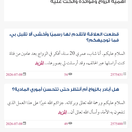
أهمية الزواج وفوائده والحث عليه
قطعت العلاقة لأتقدم لها رسميًا وأخشى ألا تقبل بي،
فما توجيهكم؟
السلام عليكم. أنا شاب، عمري 20 سنة، أفكر في الزواج بعد عامين من فتاة
كنت أراسلها عبر الهاتف، وقد أرسلت لي بصورها،..
المزيد
2026-07-08
54
2575431
هل أبادر بالزواج أم أنتظر حتى تتحسن أموري المادية؟
السلام عليكم ورحمة الله تعالى وبركاته. جزاكم الله خيرًا على هذا العمل الذي
تنفعون به الأمة، وأسأل الله تعالى أن..
المزيد
2026-07-08
49
2575488