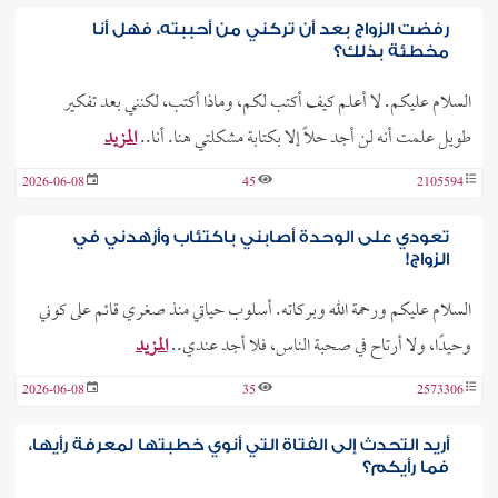
رفضت الزواج بعد أن تركني من أحببته، فهل أنا
مخطئة بذلك؟
السلام عليكم. لا أعلم كيف أكتب لكم، وماذا أكتب، لكنني بعد تفكير
طويل علمت أنه لن أجد حلاً إلا بكتابة مشكلتي هنا. أنا..
المزيد
2026-06-08
45
2105594
تعودي على الوحدة أصابني باكتئاب وأزهدني في
الزواج!
السلام عليكم ورحمة الله وبركاته. أسلوب حياتي منذ صغري قائم على كوني
وحيدًا، ولا أرتاح في صحبة الناس، فلا أجد عندي..
المزيد
2026-06-08
35
2573306
أريد التحدث إلى الفتاة التي أنوي خطبتها لمعرفة رأيها،
فما رأيكم؟