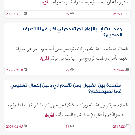
مشروعًا تجاريًا أعمل فيه بعد الدراسة، ومدخوله..
المزيد
2026-03-11
69
2569413
وعدت شابًا بالزواج ثم تقدم لي آخر، فما التصرف
الصحيح؟
السلام عليكم ورحمة الله وبركاته. تواصل معي أحدهم، وهو على معرفة
قديمة بأهلي، وطلب الزواج مني، تهرّبتُ من الردّ..
المزيد
2026-02-10
97
2567660
مترددة بين القبول بمن تقدم لي وبين إكمال تعليمي،
فما نصيحتكم؟
السلام عليكم ورحمة الله وبركاته. شكرًا على جهودكم المبذولة في هذا الموقع،
أريد سؤالكم وأنتظر الإجابة بفارغ الصبر. أنا..
المزيد
2026-02-05
58
2567229