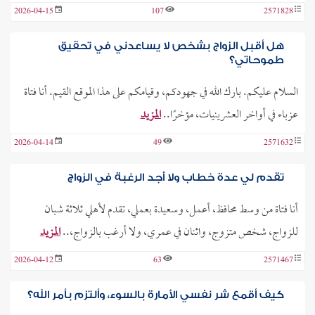
2026-04-15
107
2571828
هل أقبل الزواج بشخص لا يساعدني في تحقيق
طموحاتي؟
السلام عليكم. بارك الله في جهودكم، وقيامكم على هذا الموقع القيم. أنا فتاة
عزباء في أواخر العشرينيات، مؤخرًا..
المزيد
2026-04-14
49
2571632
تقدم لي عدة خطاب ولا أجد الرغبة في الزواج
أنا فتاة من وسط محافظ، أعمل، وسعيدة بعملي، تقدم لأهلي ثلاثة شبان
للزواج، شخص متزوج، واثنان في عمري، ولا أرغب بالزواج،..
المزيد
2026-04-12
63
2571467
كيف أقمع شر نفسي الأمارة بالسوء، وألتزم بأمر الله؟