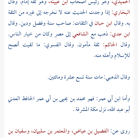
الحميدي،
وهو رئيس أصحاب
ابن عيينة،
وهو ثقة إمام. وقال
البخاري:
إذا وجدت الحديث عنه لا نخرجه إلى غيره من الثقة
به. وقال
ابن حبان
في الثقات: صاحب سنة وفضل ودين. وقال
ابن عدي:
ذهب مع
الشافعي
إلى
مصر
وكان من خيار الناس.
وقال
الحاكم:
ثقة مأمون. وقال
الفسوي:
ما لقيت أنصح
للإسلام وأهله منه.
وقال
الذهبي:
مات سنة تسع عشرة ومائتين.
وأما
ابن أبي عمر: فهو محمد بن يحيى بن أبي عمر الحافظ العدني
أبو عبد الله،
نزل
مكة المشرفة
.
روى عن:
الفضيل بن عياض،
والمعتمر بن سليمان،
وسفيان بن