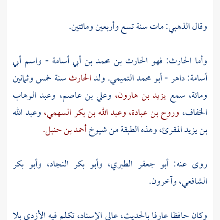
وقال
الذهبي:
مات سنة تسع وأربعين ومائتين.
وأما
الحارث: فهو الحارث بن محمد بن أبي أسامة
- واسم
أبي
أسامة: داهر
-
أبو محمد التميمي.
ولد
الحارث
سنة خمس وثمانين
ومائة، سمع
يزيد بن هارون،
وعلي بن عاصم،
وعبد الوهاب
الخفاف،
وروح بن عبادة،
وعبد الله بن بكر السهمي،
وعبد الله
بن يزيد المقرئ،
وهذه الطبقة من شيوخ
أحمد بن حنبل.
روى عنه:
أبو جعفر الطبري،
وأبو بكر النجاد،
وأبو بكر
الشافعي،
وآخرون.
وكان حافظا عارفا بالحديث، عالي الإسناد، تكلم فيه
الأزدي
بلا