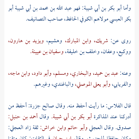
وأما
أبو بكر بن أبي شيبة: فهو عبد الله بن محمد بن أبي شيبة أبو
بكر العبسي مولاهم الكوفي الحافظ،
صاحب التصانيف.
روى عن:
شريك،
وابن المبارك،
وهشيم،
ويزيد بن هارون،
ووكيع،
وعفان،
وخلف بن خليفة،
وسفيان بن عيينة.
وعنه:
عبد بن حميد،
والبخاري،
ومسلم،
وأبو داود،
وابن ماجه،
والفريابي،
وأبو يعلى الموصلي،
والباغندي،
وغيرهم.
قال
الفلاس:
ما رأيت أحفظ منه. وقال
صالح جزرة:
أحفظ من
أدركنا عند المذاكرة
أبو بكر بن أبي شيبة.
وقال
أحمد بن حنبل:
صدوق. وقال
العجلي
وأبو حاتم
وابن خراش:
ثقة زاد
العجلي:
وكان حافظا للحديث. وقال
ابن حبان
في الثقات: كان متقنا