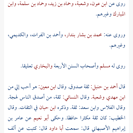
روى عن
ابن عون،
وشعبة،
وحماد بن زيد،
وحماد بن سلمة،
وابن
المبارك
وغيرهم.
وروى عنه:
محمد بن بشار بندار،
وأحمد بن الفرات،
والكديمي،
وغيرهم.
روى له
مسلم
وأصحاب السنن الأربعة
والبخاري
تعليقا.
قال
أحمد بن حنبل:
ثقة صدوق. وقال
ابن معين:
هو أحب إلي من
ابن مهدي
وشعبة.
وقال
النسائي:
ثقة، من أصدق الناس لهجة.
وقال
الفلاس
وابن سعد:
ثقة. وذكره
ابن حبان
في الثقات. وقال
الخطيب:
كان ثقة مكثرا حافظا. وحكى
أبو نعيم
عن
عامر بن
إبراهيم الأصبهاني
قال: سمعت
أبا داود
قال: كتبت عن ألف