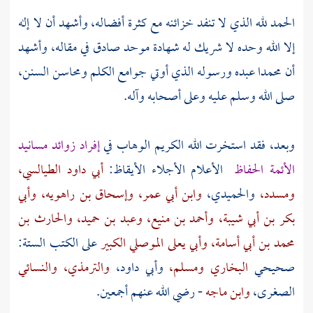
الحمد لله الذي لا تنفد خزائنه مع كثرة أفضاله، وأشهد أن لا إله
إلا الله وحده لا شريك له شهادة موحد صادق في مقاله، وأشهد
أن
محمدا
عبده ورسوله الذي أوتي جوامع الكلم ومحاسن السنن،
صلى الله وسلم عليه وعلى أصحابه وآله.
وبعد، فقد استخرت الله الكريم الوهاب في
إفراد زوائد مسانيد
الأئمة الحفاظ
الأعلام الأجلاء الأيقاظ:
أبي داود الطيالسي،
ومسدد،
والحميدي،
وابن أبي عمر،
وإسحاق بن راهويه،
وأبي
بكر بن أبي شيبة،
وأحمد بن منيع،
وعبد بن حميد،
والحارث بن
محمد بن أبي أسامة،
وأبي يعلى الموصلي الكبير
على الكتب الستة:
صحيحي
البخاري
ومسلم،
وأبي داود،
والترمذي،
والنسائي
الصغرى،
وابن ماجه
- رضي الله عنهم أجمعين.