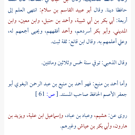
حافظا دينا. وقال
أبو عبيد القاسم بن سلام:
انتهى العلم إلى
أربعة:
أبي بكر بن أبي شيبة،
وأحمد بن حنبل،
وابن معين،
وابن
المديني.
وأبو بكر
أسردهم،
وأحمد
أفقههم،
ويحيى
أجمعهم له،
وعلي
أعلمهم به. وقال
ابن قانع:
ثقة ثبت.
وقال
الذهبي:
توفي سنة خمس وثلاثين ومائتين.
وأما
أحمد بن منيع: فهو أحمد بن منيع بن عبد الرحمن البغوي أبو
جعفر الأصم الحافظ
صاحب المسند.
[
ص:
61 ]
روى عن:
هشيم،
وعباد بن عباد،
وإسماعيل ابن علية،
ويزيد بن
هارون،
وأبي بكر بن عياش
وغيرهم.