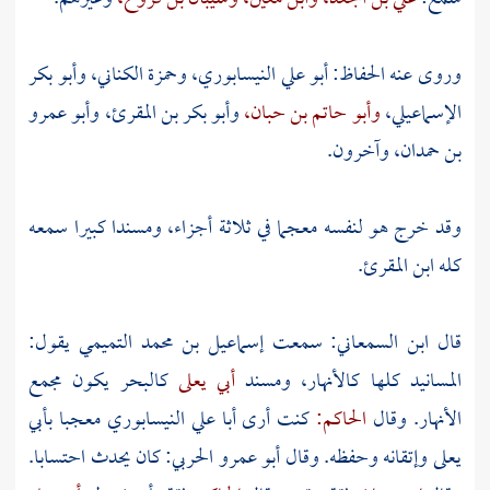
وروى عنه الحفاظ:
أبو علي النيسابوري،
وحمزة الكناني،
وأبو بكر
الإسماعيلي،
وأبو حاتم بن حبان،
وأبو بكر بن المقرئ،
وأبو عمرو
بن حمدان،
وآخرون.
وقد خرج هو لنفسه معجما في ثلاثة أجزاء، ومسندا كبيرا سمعه
كله
ابن المقرئ.
قال
ابن السمعاني:
سمعت
إسماعيل بن محمد التميمي
يقول:
المسانيد كلها كالأنهار، ومسند
أبي يعلى
كالبحر يكون مجمع
الأنهار. وقال
الحاكم:
كنت أرى
أبا علي النيسابوري
معجبا
بأبي
يعلى
وإتقانه وحفظه. وقال
أبو عمرو الحربي:
كان يحدث احتسابا.