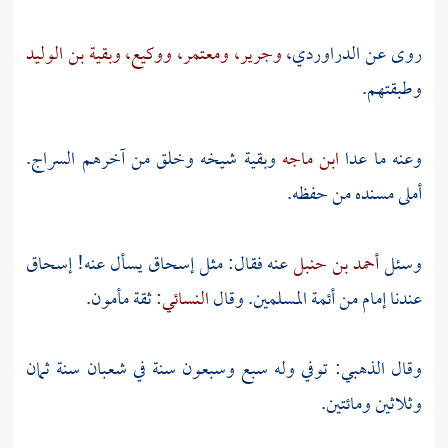
روى عن
الدراوردي،
وجرير،
ومعتمر،
ووكيع،
وبقية بن الوليد
وطبقتهم.
وعنه ما عدا
ابن ماجه
وبقية
شيخه وخلق من آخرهم
السراج.
أملى مسنده من حفظه.
وسئل
أحمد بن حنبل
عنه فقال: مثل
إسحاق
يسأل عنه!
إسحاق
عندنا إمام من أئمة المسلمين. وقال
النسائي:
ثقة مأمون.
وقال
الذهبي:
توفي وله سبع وسبعون سنة في شعبان سنة ثمان
وثلاثين ومائتين.