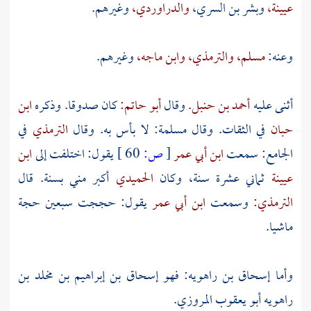
عيينة،
وبشر بن السري،
والدراوردي،
وغيرهم.
وعنه:
مسلم،
والترمذي،
وابن ماجه،
وغيرهم.
أثنى عليه
أحمد بن حنبل.
وقال
أبو حاتم:
كان صدوقا. وذكره
ابن
حبان
في الثقات. وقال
مسلمة:
لا بأس به. وقال
الترمذي
في
الجامع: سمعت
ابن أبي عمر
[
ص:
60 ]
يقول: اختلفت إلى
ابن
عيينة
ثماني عشرة سنة، وكان
الحميدي
أكبر مني بسنة. قال
الترمذي:
وسمعت
ابن أبي عمر
يقول: حججت سبعين حجة
ماشيا.
وأما
إسحاق بن راهويه: فهو إسحاق بن إبراهيم بن مخلد بن
راهويه أبو يعقوب المروزي.