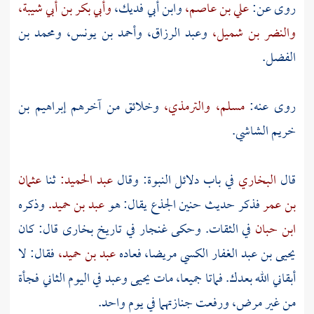
روى عن:
علي بن عاصم،
وابن أبي فديك،
وأبي بكر بن أبي شيبة،
والنضر بن شميل،
وعبد الرزاق،
وأحمد بن يونس،
ومحمد بن
الفضل.
روى عنه:
مسلم،
والترمذي،
وخلائق من آخرهم
إبراهيم بن
خريم الشاشي.
قال
البخاري
في باب دلائل النبوة: وقال
عبد الحميد:
ثنا
عثمان
بن عمر
فذكر حديث حنين الجذع يقال: هو
عبد بن حميد.
وذكره
ابن حبان
في الثقات. وحكى
غنجار
في تاريخ
بخارى
قال: كان
يحيى بن عبد الغفار الكسي
مريضا، فعاده
عبد بن حميد،
فقال: لا
أبقاني الله بعدك. فماتا جميعا، مات
يحيى
وعبد
في اليوم الثاني فجأة
من غير مرض، ورفعت جنازتهما في يوم واحد.