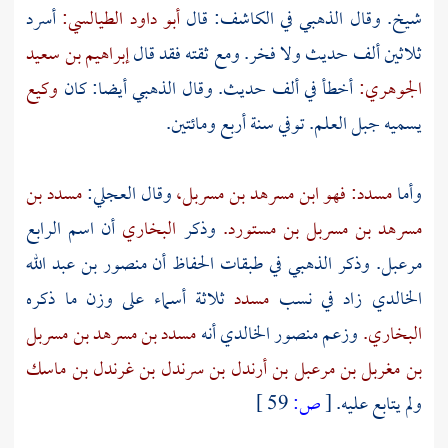
شيخ. وقال
الذهبي
في الكاشف: قال
أبو داود الطيالسي:
أسرد
ثلاثين ألف حديث ولا فخر. ومع ثقته فقد قال
إبراهيم بن سعيد
الجوهري:
أخطأ في ألف حديث. وقال
الذهبي
أيضا: كان
وكيع
يسميه جبل العلم. توفي سنة أربع ومائتين.
وأما
مسدد: فهو ابن مسرهد بن مسربل،
وقال
العجلي:
مسدد بن
مسرهد بن مسربل بن مستورد.
وذكر
البخاري
أن اسم الرابع
مرعبل.
وذكر
الذهبي
في طبقات الحفاظ أن
منصور بن عبد الله
الخالدي
زاد في نسب
مسدد
ثلاثة أسماء على وزن ما ذكره
البخاري.
وزعم
منصور الخالدي
أنه
مسدد بن مسرهد بن مسربل
بن مغربل بن مرعبل بن أرندل بن سرندل بن غرندل بن ماسك
ولم يتابع عليه.
[
ص:
59 ]