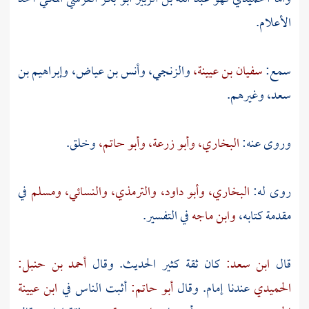
الأعلام.
سمع:
سفيان بن عيينة،
والزنجي،
وأنس بن عياض،
وإبراهيم بن
سعد،
وغيرهم.
وروى عنه:
البخاري،
وأبو زرعة،
وأبو حاتم،
وخلق.
روى له:
البخاري،
وأبو داود،
والترمذي،
والنسائي،
ومسلم
في
مقدمة كتابه،
وابن ماجه
في التفسير.
قال
ابن سعد:
كان ثقة كثير الحديث. وقال
أحمد بن حنبل:
الحميدي
عندنا إمام. وقال
أبو حاتم:
أثبت الناس في
ابن عيينة