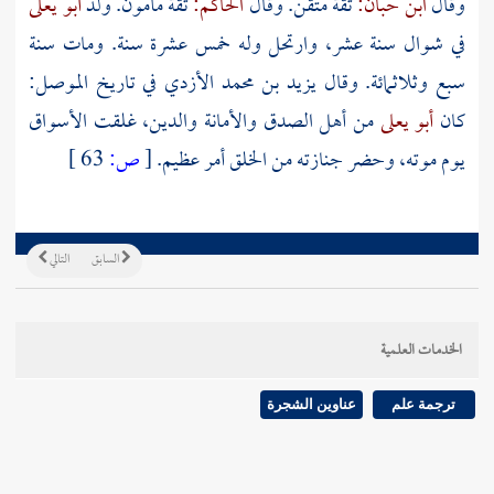
وقال
ابن حبان:
ثقة متقن. وقال
الحاكم:
ثقة مأمون. ولد
أبو يعلى
في شوال سنة عشر، وارتحل وله خمس عشرة سنة. ومات سنة
سبع وثلاثمائة. وقال
يزيد بن محمد الأزدي
في تاريخ
الموصل:
كان
أبو يعلى
من أهل الصدق والأمانة والدين، غلقت الأسواق
يوم موته، وحضر جنازته من الخلق أمر عظيم.
[
ص:
63 ]
السابق
التالي
الخدمات العلمية
ترجمة علم
عناوين الشجرة