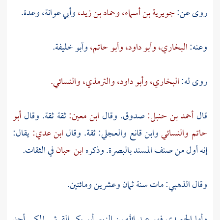
روى عن:
جويرية بن أسماء،
وحماد بن زيد،
وأبي عوانة،
وعدة.
وعنه:
البخاري،
وأبو داود،
وأبو حاتم،
وأبو خليفة.
روى له:
البخاري،
وأبو داود،
والترمذي،
والنسائي.
قال
أحمد بن حنبل:
صدوق. وقال
ابن معين:
ثقة ثقة. وقال
أبو
حاتم
والنسائي
وابن قانع
والعجلي:
ثقة. وقال
ابن عدي:
يقال:
إنه أول من صنف المسند
بالبصرة.
وذكره
ابن حبان
في الثقات.
وقال
الذهبي:
مات سنة ثمان وعشرين ومائتين.
وأما
الحميدي فهو عبد الله بن الزبير أبو بكر القرشي المكي
أحد