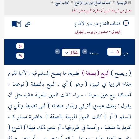
الرئيسية
كشاف القناع عن متن الإقناع
كتاب البيع
تراجم الأعلام
فصل من شروط البيع أن يكون المبيع معلوما لهما
كشاف القناع عن متن الإقناع
البهوتي - منصور بن يونس البهوتي
جزء
صفحة
3
164
( ويصح )
البيع ( بصفة )
تضبط ما يصح السلم فيه ; لأنها تقوم
مقام الرؤية في تمييزه ( وهو ) أي : البيع بالصفة ( نوعان :
أحدهما بيع عين معينة ، سواء كانت العين المعينة غائبة مثل أن
يقول : بعتك عبدي التركي ويذكر صفاته ) التي تضبط وتأتي في
السلم ( أو ) كانت العين المبيعة بالصفة ( حاضرة مستورة ،
كجارية منتقبة ، وأمتعة في ظروفها ، أو نحو ذلك فهذا ) النوع (
ينفسخ العقد عليه برده على البائع ) بنحو عيب أو نقص صفة