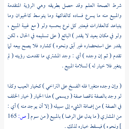
شرط الصحة العلم وقد حصل بطريقه وهي الرؤية المتقدمة
والمبيع منه ما يسرع فساده كالفاكهة وما يتوسط كالحيوان وما
يتباعد كالعقارات فيعتبر كل نوع بحسبه ولو ( مع غيبة المبيع ،
ولو في مكان بعيد لا يقدر ) البائع ( على تسليمه في الحال ، لكن
يقدر على استحضاره غير آبق ونحوه ) كشارد فلا يصح بيعه لما
تقدم ( ثم إن وجده ) أي : وجد المشتري ما تقدمت رؤيته ( لم
يتغير فلا خيار له ) لسلامة المبيع .
( وإن وجده متغيرا فله الفسخ على التراخي ) كخيار العيب وكذا
لو وجد بالصفة ناقصا صفة ( ويسمى ) هذا الخيار ( خيار الخلف
في الصفة ) من إضافة الشيء إلى سبيله ( إلا أن يوجد منه ) أي :
من المشتري ( ما يدل على الرضا ) بالمبيع ( من سوم
[
ص:
165
]
ونحوه ) فيسقط خياره لذلك .