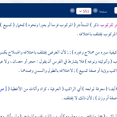
صفحة
551
جر للركوب
ذكر ) المستأجر ( المركوب فرسا أو بعيرا ونحوه ) كحمار ( كمبيع ) 
لمركوب يختلف باختلافه .
 كيفية سيره من هملاج وغيره ) ; ; لأن الغرض يختلف باختلافه والهملاج بكسر
ب ( وأنوثيته ونوعه ) فلا يشترط في الفرس أن يقول : حجر أو حصان ، ولا عرب
كب برؤية أو صفة كمبيع ) ; لاختلافه بالطول والسمن وضدهما .
أيضا ( معرفة توابعه ) أي الراكب ( العرفية ، كزاد وأثاث من الأغطية (
[
ص:
و صفة أو وزن ) ; لأن ذلك لا يختلف .
الراكب ( حمل ما نقص من معلومه ) أي من الذي قدره للمؤجر ( ولو بأكل معتا