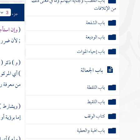
باب الغصب وجناية البهائم وما في معنى ذلك
من الإتلافات
جزء
3
باب الشفعة
(
وإن استأ
باب الوديعة
; لأن ضرر ا
باب إحياء الموات
( و ) ذكر (
باب الجعالة
) أي المركو
من معرفة را
باب اللقطة
باب اللقيط
( ويشترط ) 
كتاب الوقف
إما برؤية أ
باب الهبة والعطية
( وله ) أي 