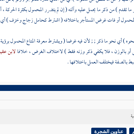
ر ما تقدم ) من ذكر ما يحمل عليه وآلته ( إن لم يتضرر المحمول بكثرة الحركة 
لمحمول أو فات غرض المستأجر باختلافه ( اشترط كحامل زجاج وخزف ) أي ف
حوه ) أي نحو ما ذكر ; ; لأن فيه غرضا ( ويشترط معرفة المتاع المحمول برؤي
ل أو بالوزن ، فلا يكفي ذكر وزنه فقط ) لاختلاف الغرض ، خلافا
لابن عقي
ضبط بالصفة فيختلف العمل باختلافها .
ية
عناوين الشجرة