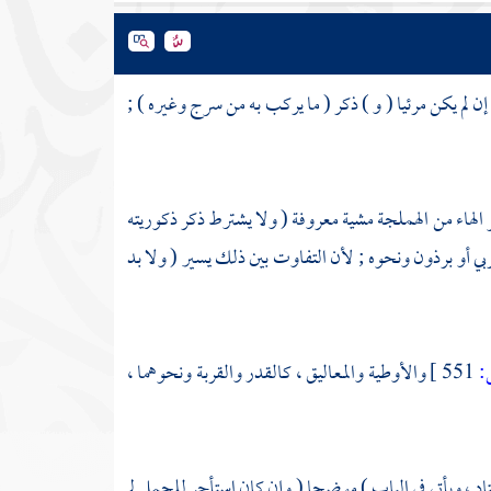
إن لم يكن مرئيا ( و ) ذكر ( ما يركب به من سرج وغيره ) ;
 الهاء من الهملجة مشية معروفة ( ولا يشترط ذكر ذكوريته
ي أو برذون ونحوه ; لأن التفاوت بين ذلك يسير ( ولا بد
551 ]
والأوطية والمعاليق ، كالقدر والقربة ونحوهما ،
د ، ويأتي في الباب ) موضحا ( وإن كان استأجر للحمل لم