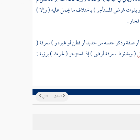
، أو يفوت غرض المستأجر ) باختلاف ما يحمل عليه ( وإلا )
خار .
ة أو صفة وذكر جنسه من حديد أو قطن أو غيره و ) معرفة (
ل
( ويشترط معرفة أرض ) إذا استؤجر ( لحرث ) برؤية ;
السابق
التالي