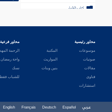
كتاب الظهار
كتاب اللعان وما يلحق من النسب
كتاب العدد
كتاب الرضاع
محاور رئيسية
محاور فرعية
موسوعات
المكتبة
الرحمة المهد
كتاب النفقات
صوتيات
المواريث
واحة رمضان
باب الحضانة
مقالات
بنين وبنات
نسك
كتاب الجنايات
فتاوى
للشباب فقط
استشارات
كتاب الديات
كتاب الحدود
عربي
Español
Deutsch
Français
English