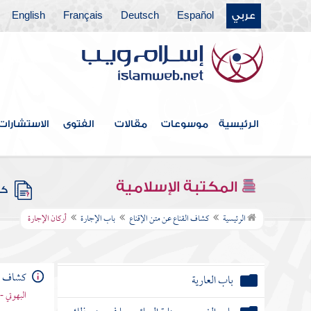
باب الحوالة
عربي
Español
Deutsch
Français
English
باب الصلح وأحكام الجوار
باب الحجر
باب الوكالة
الرئيسية
موسوعات
مقالات
الفتوى
الاستشارات
كتاب الشركة
باب المساقاة والمناصبة والمزارعة
المكتبة الإسلامية
كتب
باب الإجارة
الرئيسية
كشاف القناع عن متن الإقناع
باب الإجارة
أركان الإجارة
باب السبق والمناضلة
كشاف ال
باب العارية
البهوتي 